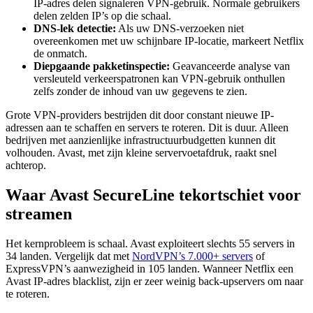
IP-adres delen signaleren VPN-gebruik. Normale gebruikers
delen zelden IP’s op die schaal.
DNS-lek detectie:
Als uw DNS-verzoeken niet
overeenkomen met uw schijnbare IP-locatie, markeert Netflix
de onmatch.
Diepgaande pakketinspectie:
Geavanceerde analyse van
versleuteld verkeerspatronen kan VPN-gebruik onthullen
zelfs zonder de inhoud van uw gegevens te zien.
Grote VPN-providers bestrijden dit door constant nieuwe IP-
adressen aan te schaffen en servers te roteren. Dit is duur. Alleen
bedrijven met aanzienlijke infrastructuurbudgetten kunnen dit
volhouden. Avast, met zijn kleine servervoetafdruk, raakt snel
achterop.
Waar Avast SecureLine tekortschiet voor
streamen
Het kernprobleem is schaal. Avast exploiteert slechts 55 servers in
34 landen. Vergelijk dat met
NordVPN’s 7.000+ servers
of
ExpressVPN’s aanwezigheid in 105 landen. Wanneer Netflix een
Avast IP-adres blacklist, zijn er zeer weinig back-upservers om naar
te roteren.