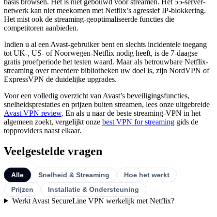
basis browsen. Het is niet gebouwd voor streamen. Het 55-server-
netwerk kan niet meekomen met Netflix’s agressief IP-blokkering.
Het mist ook de streaming-geoptimaliseerde functies die
competitoren aanbieden.
Indien u al een Avast-gebruiker bent en slechts incidentele toegang
tot UK-, US- of Noorwegen-Netflix nodig heeft, is de 7-daagse
gratis proefperiode het testen waard. Maar als betrouwbare Netflix-
streaming over meerdere bibliotheken uw doel is, zijn NordVPN of
ExpressVPN de duidelijke upgrades.
Voor een volledig overzicht van Avast’s beveiligingsfuncties,
snelheidsprestaties en prijzen buiten streamen, lees onze uitgebreide
Avast VPN review
. En als u naar de beste streaming-VPN in het
algemeen zoekt, vergelijkt onze
best VPN for streaming
gids de
topprovi­ders naast elkaar.
Veelgestelde vragen
Alle
Snelheid & Streaming
Hoe het werkt
Prijzen
Installatie & Ondersteuning
Werkt Avast SecureLine VPN werkelijk met Netflix?