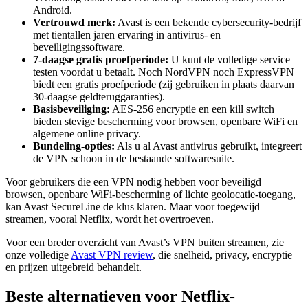
Android.
Vertrouwd merk:
Avast is een bekende cybersecurity-bedrijf
met tientallen jaren ervaring in antivirus- en
beveiligingssoftware.
7-daagse gratis proefperiode:
U kunt de volledige service
testen voordat u betaalt. Noch NordVPN noch ExpressVPN
biedt een gratis proefperiode (zij gebruiken in plaats daarvan
30-daagse geldteruggaranties).
Basisbeveiliging:
AES-256 encryptie en een kill switch
bieden stevige bescherming voor browsen, openbare WiFi en
algemene online privacy.
Bundeling-opties:
Als u al Avast antivirus gebruikt, integreert
de VPN schoon in de bestaande softwaresuite.
Voor gebruikers die een VPN nodig hebben voor beveiligd
browsen, openbare WiFi-bescherming of lichte geolocatie-toegang,
kan Avast SecureLine de klus klaren. Maar voor toegewijd
streamen, vooral Netflix, wordt het overtroeven.
Voor een breder overzicht van Avast’s VPN buiten streamen, zie
onze volledige
Avast VPN review
, die snelheid, privacy, encryptie
en prijzen uitgebreid behandelt.
Beste alternatieven voor Netflix-