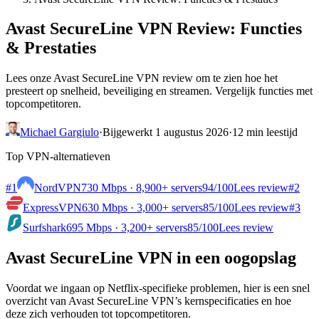
Avast SecureLine VPN Review: Functies
& Prestaties
Lees onze Avast SecureLine VPN review om te zien hoe het
presteert op snelheid, beveiliging en streamen. Vergelijk functies met
topcompetitoren.
Michael Gargiulo
·
Bijgewerkt 1 augustus 2026
·
12 min leestijd
Top VPN-alternatieven
#1
NordVPN
730 Mbps · 8,900+ servers
94
/100
Lees review
#2
ExpressVPN
630 Mbps · 3,000+ servers
85
/100
Lees review
#3
Surfshark
695 Mbps · 3,200+ servers
85
/100
Lees review
Avast SecureLine VPN in een oogopslag
Voordat we ingaan op Netflix-specifieke problemen, hier is een snel
overzicht van Avast SecureLine VPN’s kernspecificaties en hoe
deze zich verhouden tot topcompetitoren.