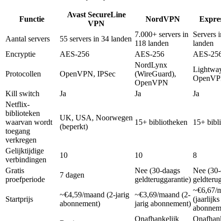
Avast SecureLine
Functie
NordVPN
Expre
VPN
7.000+ servers in
Servers 
Aantal servers
55 servers in 34 landen
118 landen
landen
Encryptie
AES-256
AES-256
AES-25
NordLynx
Lightway
Protocollen
OpenVPN, IPSec
(WireGuard),
OpenV
OpenVPN
Kill switch
Ja
Ja
Ja
Netflix-
biblioteken
UK, USA, Noorwegen
waarvan wordt
15+ bibliotheken
15+ bibl
(beperkt)
toegang
verkregen
Gelijktijdige
10
10
8
verbindingen
Gratis
Nee (30-daags
Nee (30-
7 dagen
proefperiode
geldteruggarantie)
geldterug
~€6,67/
~€4,59/maand (2-jarig
~€3,69/maand (2-
Startprijs
(jaarlijks
abonnement)
jarig abonnement)
abonnem
Onafhankelijk
Onafhank