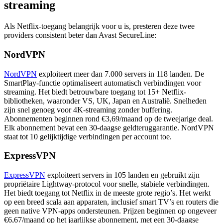
streaming
Als Netflix-toegang belangrijk voor u is, presteren deze twee
providers consistent beter dan Avast SecureLine:
NordVPN
NordVPN
exploiteert meer dan 7.000 servers in 118 landen. De
SmartPlay-functie optimaliseert automatisch verbindingen voor
streaming. Het biedt betrouwbare toegang tot 15+ Netflix-
bibliotheken, waaronder VS, UK, Japan en Australië. Snelheden
zijn snel genoeg voor 4K-streaming zonder buffering.
Abonnementen beginnen rond €3,69/maand op de tweejarige deal.
Elk abonnement bevat een 30-daagse geldteruggarantie. NordVPN
staat tot 10 gelijktijdige verbindingen per account toe.
ExpressVPN
ExpressVPN
exploiteert servers in 105 landen en gebruikt zijn
propriëtaire Lightway-protocol voor snelle, stabiele verbindingen.
Het biedt toegang tot Netflix in de meeste grote regio’s. Het werkt
op een breed scala aan apparaten, inclusief smart TV’s en routers die
geen native VPN-apps ondersteunen. Prijzen beginnen op ongeveer
€6,67/maand op het jaarlijkse abonnement, met een 30-daagse