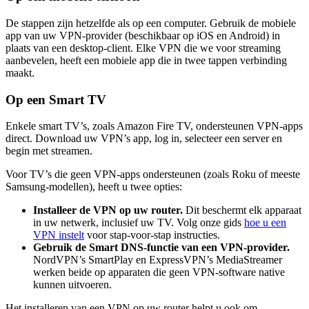
De stappen zijn hetzelfde als op een computer. Gebruik de mobiele
app van uw VPN-provider (beschikbaar op iOS en Android) in
plaats van een desktop-client. Elke VPN die we voor streaming
aanbevelen, heeft een mobiele app die in twee tappen verbinding
maakt.
Op een Smart TV
Enkele smart TV’s, zoals Amazon Fire TV, ondersteunen VPN-apps
direct. Download uw VPN’s app, log in, selecteer een server en
begin met streamen.
Voor TV’s die geen VPN-apps ondersteunen (zoals Roku of meeste
Samsung-modellen), heeft u twee opties:
Installeer de VPN op uw router.
Dit beschermt elk apparaat
in uw netwerk, inclusief uw TV. Volg onze gids
hoe u een
VPN instelt
voor stap-voor-stap instructies.
Gebruik de Smart DNS-functie van een VPN-provider.
NordVPN’s SmartPlay en ExpressVPN’s MediaStreamer
werken beide op apparaten die geen VPN-software native
kunnen uitvoeren.
Het installeren van een VPN op uw router helpt u ook om