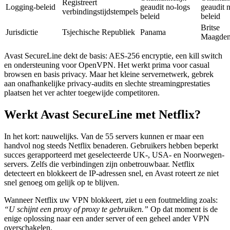
Registreert
Logging-beleid
geaudit no-logs
geaudit 
verbindingstijdstempels
beleid
beleid
Britse
Jurisdictie
Tsjechische Republiek
Panama
Maagden
Avast SecureLine dekt de basis: AES-256 encryptie, een kill switch
en ondersteuning voor OpenVPN. Het werkt prima voor casual
browsen en basis privacy. Maar het kleine servernetwerk, gebrek
aan onafhankelijke privacy-audits en slechte streamingprestaties
plaatsen het ver achter toegewijde competitoren.
Werkt Avast SecureLine met Netflix?
In het kort: nauwelijks. Van de 55 servers kunnen er maar een
handvol nog steeds Netflix benaderen. Gebruikers hebben beperkt
succes gerapporteerd met geselecteerde UK-, USA- en Noorwegen-
servers. Zelfs die verbindingen zijn onbetrouwbaar. Netflix
detecteert en blokkeert de IP-adressen snel, en Avast roteert ze niet
snel genoeg om gelijk op te blijven.
Wanneer Netflix uw VPN blokkeert, ziet u een foutmelding zoals:
“U schijnt een proxy of proxy te gebruiken.”
Op dat moment is de
enige oplossing naar een ander server of een geheel ander VPN
overschakelen.