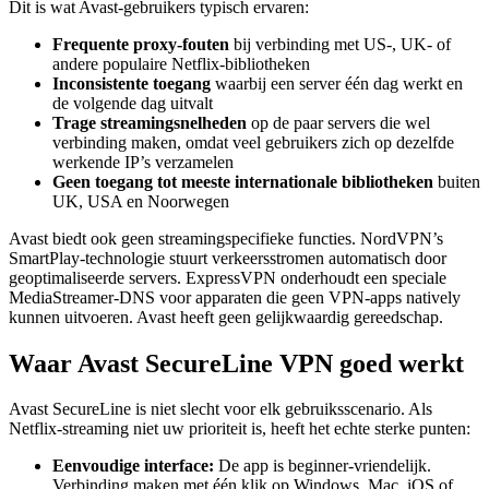
Dit is wat Avast-gebruikers typisch ervaren:
Frequente proxy-fouten
bij verbinding met US-, UK- of
andere populaire Netflix-bibliotheken
Inconsistente toegang
waarbij een server één dag werkt en
de volgende dag uitvalt
Trage streamingsnelheden
op de paar servers die wel
verbinding maken, omdat veel gebruikers zich op dezelfde
werkende IP’s verzamelen
Geen toegang tot meeste internationale bibliotheken
buiten
UK, USA en Noorwegen
Avast biedt ook geen streamingspecifieke functies. NordVPN’s
SmartPlay-technologie stuurt verkeersstromen automatisch door
geoptimaliseerde servers. ExpressVPN onderhoudt een speciale
MediaStreamer-DNS voor apparaten die geen VPN-apps natively
kunnen uitvoeren. Avast heeft geen gelijkwaardig gereedschap.
Waar Avast SecureLine VPN goed werkt
Avast SecureLine is niet slecht voor elk gebruiksscenario. Als
Netflix-streaming niet uw prioriteit is, heeft het echte sterke punten:
Eenvoudige interface:
De app is beginner-vriendelijk.
Verbinding maken met één klik op Windows, Mac, iOS of