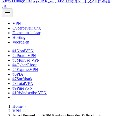
Việt
VI
Türkçe
TR
العربية
AR
فارسی
FA
한국어
KO
中文
ZH
日本語
JA
VPN
Cyberbeveiliging
Domeinmakelaar
Hosting
Voordelen
#1
NordVPN
#2
ProtonVPN
#3
Mullvad VPN
#4
CyberGhost
#5
ExpressVPN
#6
PIA
#7
Surfshark
#8
TotalVPN
#9
PureVPN
#10
Windscribe VPN
Home
VPN
Avast SecureLine VPN Review: Functies & Prestaties