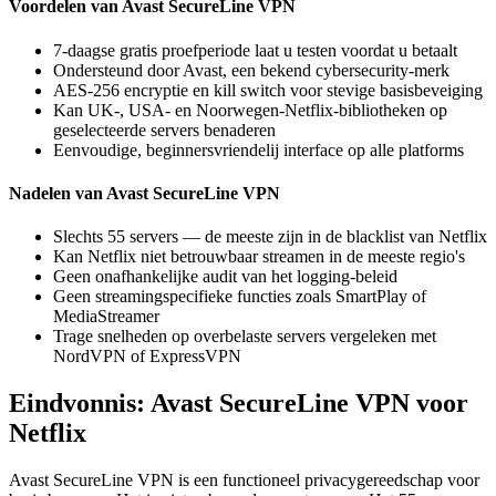
Voordelen van Avast SecureLine VPN
7-daagse gratis proefperiode laat u testen voordat u betaalt
Ondersteund door Avast, een bekend cybersecurity-merk
AES-256 encryptie en kill switch voor stevige basisbeveiging
Kan UK-, USA- en Noorwegen-Netflix-bibliotheken op
geselecteerde servers benaderen
Eenvoudige, beginnersvriendelij interface op alle platforms
Nadelen van Avast SecureLine VPN
Slechts 55 servers — de meeste zijn in de blacklist van Netflix
Kan Netflix niet betrouwbaar streamen in de meeste regio's
Geen onafhankelijke audit van het logging-beleid
Geen streamingspecifieke functies zoals SmartPlay of
MediaStreamer
Trage snelheden op overbelaste servers vergeleken met
NordVPN of ExpressVPN
Eindvonnis: Avast SecureLine VPN voor
Netflix
Avast SecureLine VPN is een functioneel privacygereedschap voor