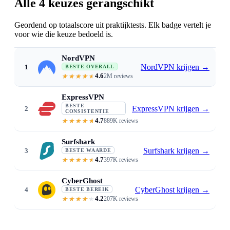
Alle 4 keuzes gerangschikt
Geordend op totaalscore uit praktijktests. Elk badge vertelt je
voor wie die keuze bedoeld is.
NordVPN
NordVPN krijgen
→
1
BESTE OVERALL
4.6
2M reviews
Just 3 to 6% speed loss on NordLynx 
ExpressVPN
BESTE
ExpressVPN krijgen
→
2
CONSISTENTIE
4.7
889K reviews
Lightway · the most consistent sp
Surfshark
Surfshark krijgen
→
3
BESTE WAARDE
4.7
397K reviews
From $1.99/mo · WireGuard speeds
CyberGhost
CyberGhost krijgen
→
4
BESTE BEREIK
4.2
207K reviews
11,500+ servers · WireGuard · lo