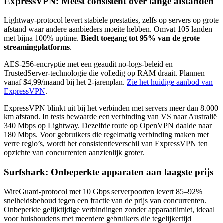
ExpressVPN: Meest consistent over lange afstanden
Lightway-protocol levert stabiele prestaties, zelfs op servers op grote
afstand waar andere aanbieders moeite hebben. Omvat 105 landen
met bijna 100% uptime.
Biedt toegang tot 95% van de grote
streamingplatforms
.
AES-256-encryptie met een geaudit no-logs-beleid en
TrustedServer-technologie die volledig op RAM draait. Plannen
vanaf $4,99/maand bij het 2-jarenplan.
Zie het huidige aanbod van
ExpressVPN
.
ExpressVPN blinkt uit bij het verbinden met servers meer dan 8.000
km afstand. In tests bewaarde een verbinding van VS naar Australië
340 Mbps op Lightway. Dezelfde route op OpenVPN daalde naar
180 Mbps. Voor gebruikers die regelmatig verbinding maken met
verre regio’s, wordt het consistentieverschil van ExpressVPN ten
opzichte van concurrenten aanzienlijk groter.
Surfshark: Onbeperkte apparaten aan laagste prijs
WireGuard-protocol met 10 Gbps serverpoorten levert 85–92%
snelheidsbehoud tegen een fractie van de prijs van concurrenten.
Onbeperkte gelijktijdige verbindingen zonder apparaatlimiet, ideaal
voor huishoudens met meerdere gebruikers die tegelijkertijd