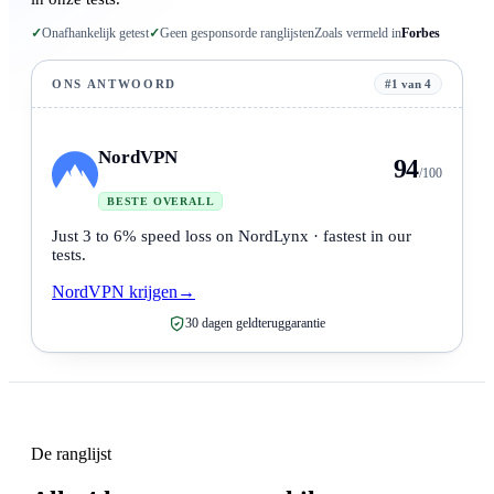
✓
Onafhankelijk getest
✓
Geen gesponsorde ranglijsten
Zoals vermeld in
Forbes
ONS ANTWOORD
#1 van 4
NordVPN
94
/100
BESTE OVERALL
Just 3 to 6% speed loss on NordLynx · fastest in our
tests.
NordVPN krijgen
→
30 dagen geldteruggarantie
De ranglijst