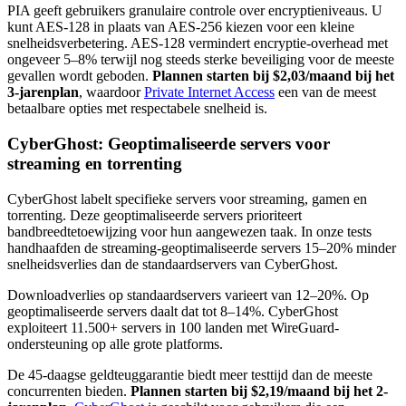
PIA geeft gebruikers granulaire controle over encryptieniveaus. U
kunt AES-128 in plaats van AES-256 kiezen voor een kleine
snelheidsverbetering. AES-128 vermindert encryptie-overhead met
ongeveer 5–8% terwijl nog steeds sterke beveiliging voor de meeste
gevallen wordt geboden.
Plannen starten bij $2,03/maand bij het
3-jarenplan
, waardoor
Private Internet Access
een van de meest
betaalbare opties met respectabele snelheid is.
CyberGhost: Geoptimaliseerde servers voor
streaming en torrenting
CyberGhost labelt specifieke servers voor streaming, gamen en
torrenting. Deze geoptimaliseerde servers prioriteert
bandbreedtetoewijzing voor hun aangewezen taak. In onze tests
handhaafden de streaming-geoptimaliseerde servers 15–20% minder
snelheidsverlies dan de standaardservers van CyberGhost.
Downloadverlies op standaardservers varieert van 12–20%. Op
geoptimaliseerde servers daalt dat tot 8–14%. CyberGhost
exploiteert 11.500+ servers in 100 landen met WireGuard-
ondersteuning op alle grote platforms.
De 45-daagse geldteuggarantie biedt meer testtijd dan de meeste
concurrenten bieden.
Plannen starten bij $2,19/maand bij het 2-