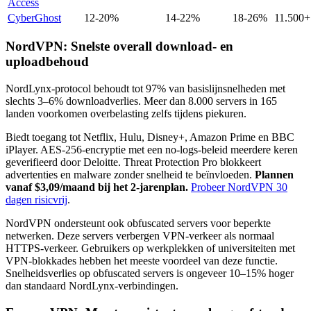
Access
CyberGhost
12-20%
14-22%
18-26%
11.500+
NordVPN: Snelste overall download- en
uploadbehoud
NordLynx-protocol behoudt tot 97% van basislijnsnelheden met
slechts 3–6% downloadverlies. Meer dan 8.000 servers in 165
landen voorkomen overbelasting zelfs tijdens piekuren.
Biedt toegang tot Netflix, Hulu, Disney+, Amazon Prime en BBC
iPlayer. AES-256-encryptie met een no-logs-beleid meerdere keren
geverifieerd door Deloitte. Threat Protection Pro blokkeert
advertenties en malware zonder snelheid te beïnvloeden.
Plannen
vanaf $3,09/maand bij het 2-jarenplan.
Probeer NordVPN 30
dagen risicvrij
.
NordVPN ondersteunt ook obfuscated servers voor beperkte
netwerken. Deze servers verbergen VPN-verkeer als normaal
HTTPS-verkeer. Gebruikers op werkplekken of universiteiten met
VPN-blokkades hebben het meeste voordeel van deze functie.
Snelheidsverlies op obfuscated servers is ongeveer 10–15% hoger
dan standaard NordLynx-verbindingen.