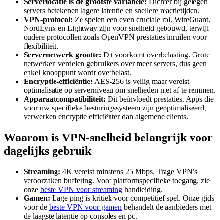
Serverlocatie is de grootste variabele:
Dichter bij gelegen
servers betekenen lagere latentie en snellere reactietijden.
VPN-protocol:
Ze spelen een even cruciale rol. WireGuard,
NordLynx en Lightway zijn voor snelheid gebouwd, terwijl
oudere protocollen zoals OpenVPN prestaties inruilen voor
flexibiliteit.
Servernetwerk grootte:
Dit voorkomt overbelasting. Grote
netwerken verdelen gebruikers over meer servers, dus geen
enkel knooppunt wordt overbelast.
Encryptie-efficiëntie:
AES-256 is veilig maar vereist
optimalisatie op serverniveau om snelheden niet af te remmen.
Apparaatcompatibiliteit:
Dit beïnvloedt prestaties. Apps die
voor uw specifieke besturingssysteem zijn geoptimaliseerd,
verwerken encryptie efficiënter dan algemene clients.
Waarom is VPN-snelheid belangrijk voor
dagelijks gebruik
Streaming:
4K vereist minstens 25 Mbps. Trage VPN’s
veroorzaken buffering. Voor platformspecifieke toegang, zie
onze
beste VPN voor streaming
handleiding.
Gamen:
Lage ping is kritiek voor competitief spel. Onze gids
voor de
beste VPN voor gamen
behandelt de aanbieders met
de laagste latentie op consoles en pc.