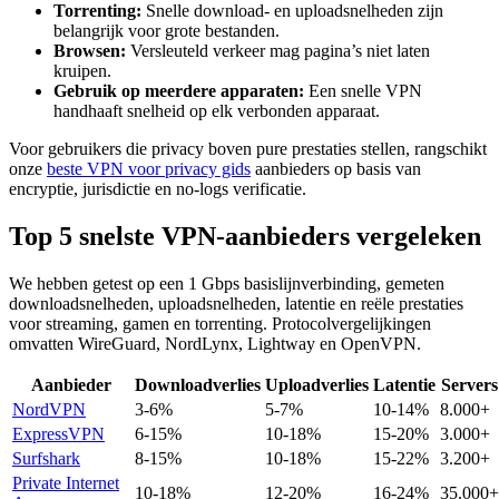
Torrenting:
Snelle download- en uploadsnelheden zijn
belangrijk voor grote bestanden.
Browsen:
Versleuteld verkeer mag pagina’s niet laten
kruipen.
Gebruik op meerdere apparaten:
Een snelle VPN
handhaaft snelheid op elk verbonden apparaat.
Voor gebruikers die privacy boven pure prestaties stellen, rangschikt
onze
beste VPN voor privacy gids
aanbieders op basis van
encryptie, jurisdictie en no-logs verificatie.
Top 5 snelste VPN-aanbieders vergeleken
We hebben getest op een 1 Gbps basislijnverbinding, gemeten
downloadsnelheden, uploadsnelheden, latentie en reële prestaties
voor streaming, gamen en torrenting. Protocolvergelijkingen
omvatten WireGuard, NordLynx, Lightway en OpenVPN.
Aanbieder
Downloadverlies
Uploadverlies
Latentie
Servers
NordVPN
3-6%
5-7%
10-14%
8.000+
ExpressVPN
6-15%
10-18%
15-20%
3.000+
Surfshark
8-15%
10-18%
15-22%
3.200+
Private Internet
10-18%
12-20%
16-24%
35.000+