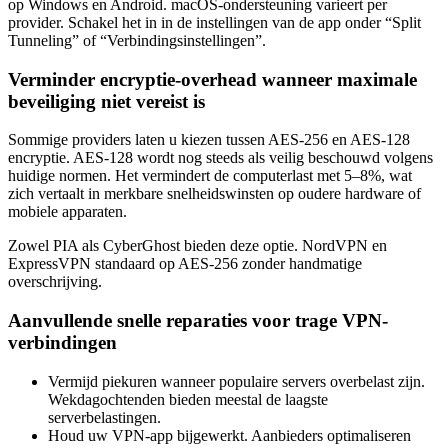
op Windows en Android. macOS-ondersteuning varieert per
provider. Schakel het in in de instellingen van de app onder “Split
Tunneling” of “Verbindingsinstellingen”.
Verminder encryptie-overhead wanneer maximale
beveiliging niet vereist is
Sommige providers laten u kiezen tussen AES-256 en AES-128
encryptie. AES-128 wordt nog steeds als veilig beschouwd volgens
huidige normen. Het vermindert de computerlast met 5–8%, wat
zich vertaalt in merkbare snelheidswinsten op oudere hardware of
mobiele apparaten.
Zowel PIA als CyberGhost bieden deze optie. NordVPN en
ExpressVPN standaard op AES-256 zonder handmatige
overschrijving.
Aanvullende snelle reparaties voor trage VPN-
verbindingen
Vermijd piekuren wanneer populaire servers overbelast zijn.
Wekdagochtenden bieden meestal de laagste
serverbelastingen.
Houd uw VPN-app bijgewerkt. Aanbieders optimaliseren