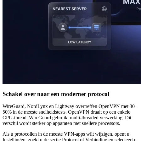
Schakel over naar een moderner protocol
WireGuard, NordLynx en Lightway overtreffen OpenVPN met 30–
50% in de meeste snelheidstests. OpenVPN draait op een enkele
CPU-thread. WireGuard gebruikt multi-threaded verwerking. Dit
verschil wordt sterker op apparaten met snellere processors.
Als u protocollen in de meeste VPN-apps wilt wijzigen, opent u
Instellingen, zoekt u de sectie Protocol of Verbinding en selecteert u