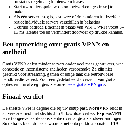
prestaties regelmatig in nieuwe releases.
Start uw router opnieuw op om netwerkcongestie vrij te
maken.
Als één server traag is, test twee of drie anderen in dezelfde
regio; individuele servers verschillen in belasting.
Gebruik bedrade Ethernet in plaats van Wi-Fi. Wi-Fi voegt 5–
15 ms latentie toe en vermindert doorvoer op drukke kanalen.
Een opmerking over gratis VPN’s en
snelheid
Gratis VPN’s delen minder servers onder veel meer gebruikers, wat
congestie en inconsistente snelheden veroorzaakt. Ze zijn niet
geschikt voor streaming, gamen of enige taak die betrouwbare
bandbreedte vereist. Voor een gedetailleerd overzicht van gratis
opties en hun afwegingen, zie onze
beste gratis VPN gids
.
Finaal verdict
De snelste VPN is degene die bij uw setup past.
NordVPN
leidt in
zuivere snelheid met slechts 3–6% downloadverlies.
ExpressVPN
levert ongeëvenaarde consistentie over lange-afstandsverbindingen.
Surfshark
biedt de beste waarde met onbeperkte apparaten.
PIA