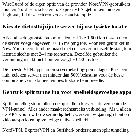
WireGuard of de eigen optie van de provider. NordVPN-gebruikers
moeten NordLynx selecteren. ExpressVPN-gebruikers moeten
Lightway UDP selecteren voor de snelste optie.
Kies de dichtstbijzijnde server bij uw fysieke locatie
Afstand is de grootste factor in latentie. Elke 1.600 km tussen u en
de server voegt ongeveer 10–15 ms ping toe. Voor een gebruiker in
New York die verbinding maakt met een server in dezelfde stad, kan
latentie slechts met 2–4 ms toenemen. Dezelfde gebruiker die
verbinding maakt met Londen voegt 70–90 ms toe.
De meeste VPN-apps tonen serverbelastingspercentages. Kies een
nabijgelegen server met minder dan 50% belasting voor de beste
combinatie van nabijheid en beschikbare bandbreedte.
Gebruik split tunneling voor snelheidsgevoelige apps
Split tunneling stuurt alleen de apps die u kiest via de versleutelde
VPN-tunnel. Alles ander maakt rechtstreeks verbinding. Als u alleen
de VPN voor uw browser nodig hebt, werken uw gaming-client en
videogesprekken op volledige native snelheid.
NordVPN, ExpressVPN en Surfshark ondersteunen split tunneling