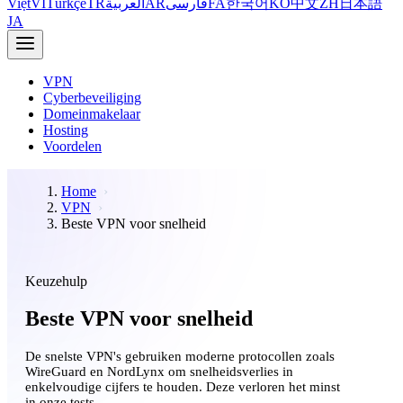
Việt
VI
Türkçe
TR
العربية
AR
فارسی
FA
한국어
KO
中文
ZH
日本語
JA
VPN
Cyberbeveiliging
Domeinmakelaar
Hosting
Voordelen
Home
VPN
Beste VPN voor snelheid
Keuzehulp
Beste VPN voor snelheid
De snelste VPN's gebruiken moderne protocollen zoals
WireGuard en NordLynx om snelheidsverlies in
enkelvoudige cijfers te houden. Deze verloren het minst
in onze tests.