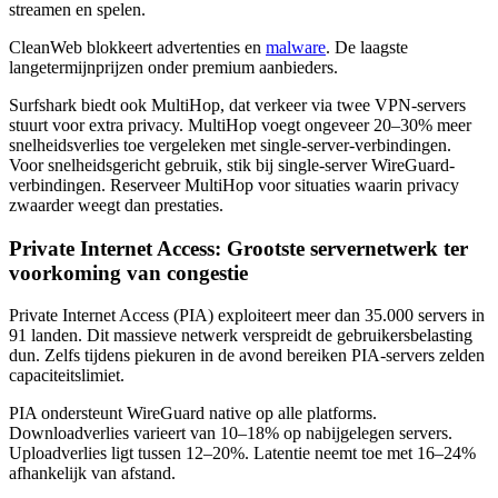
streamen en spelen.
CleanWeb blokkeert advertenties en
malware
. De laagste
langetermijnprijzen onder premium aanbieders.
Surfshark biedt ook MultiHop, dat verkeer via twee VPN-servers
stuurt voor extra privacy. MultiHop voegt ongeveer 20–30% meer
snelheidsverlies toe vergeleken met single-server-verbindingen.
Voor snelheidsgericht gebruik, stik bij single-server WireGuard-
verbindingen. Reserveer MultiHop voor situaties waarin privacy
zwaarder weegt dan prestaties.
Private Internet Access: Grootste servernetwerk ter
voorkoming van congestie
Private Internet Access (PIA) exploiteert meer dan 35.000 servers in
91 landen. Dit massieve netwerk verspreidt de gebruikersbelasting
dun. Zelfs tijdens piekuren in de avond bereiken PIA-servers zelden
capaciteitslimiet.
PIA ondersteunt WireGuard native op alle platforms.
Downloadverlies varieert van 10–18% op nabijgelegen servers.
Uploadverlies ligt tussen 12–20%. Latentie neemt toe met 16–24%
afhankelijk van afstand.