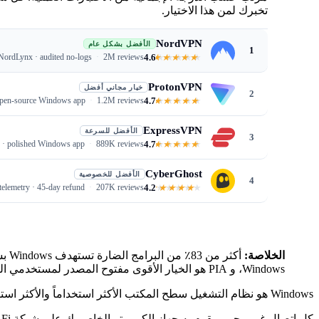
تخبرك لمن هذا الاختيار.
NordVPN
الأفضل بشكل عام
1
4.6
NordLynx · audited no-logs
2M reviews
ProtonVPN
خيار مجاني أفضل
2
4.7
· open-source Windows app
1.2M reviews
ExpressVPN
الأفضل للسرعة
3
4.7
s · polished Windows app
889K reviews
CyberGhost
الأفضل للخصوصية
4
4.2
elemetry · 45-day refund
207K reviews
الخلاصة:
Windows، و PIA هو الخيار الأقوى مفتوح المصدر لمستخدمي الطاقة.
Windows هو نظام التشغيل سطح المكتب الأكثر استخداماً والأكثر استهدافاً في العالم.