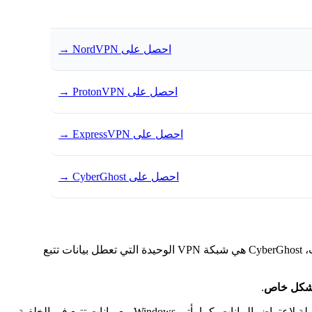
احصل على NordVPN
→
احصل على ProtonVPN
→
احصل على ExpressVPN
→
احصل على CyberGhost
→
أكثر من 83٪ من البرامج الضارة تستهدف Windows بشكل خاص؛ NordVPN تتصدر بفحص البرامج الضارة أثناء تنزيل الملفات، CyberGhost هي شبكة VPN الوحيدة التي تعطل بيانات تتبع
.
كل اتصال غير محمي يقوم به جهاز الكمبيوتر الخاص بك على شبكة Wi-Fi العامة أو شبكة منزلية أو إعداد مؤسسي قد يكون نقطة دخول محتملة لاعتراض البيانات. كما يأتي Windows مع بيانات تتبع في الخلفية