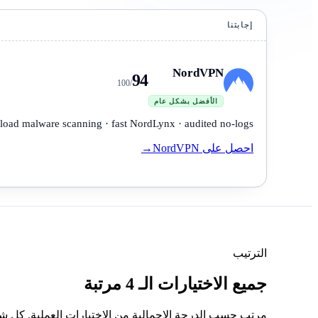
إجابتنا
NordVPN
94
/100
الأفضل بشكل عام
load malware scanning · fast NordLynx · audited no-logs.
احصل على NordVPN
→
الترتيب
جميع الاختيارات الـ 4 مرتبة
مرتب حسب الدرجة الإجمالية من الاختبارات العملية. كل ش