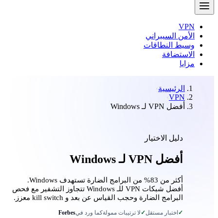
VPN
الأمن السيبراني
وسيط النطاقات
الاستضافة
مزايا
الرئيسية
VPN
أفضل VPN لـ Windows
دليل الاختيار
أفضل VPN لـ Windows
أكثر من 83% من البرامج الضارة تستهدف Windows.
أفضل شبكات VPN للـ Windows تتجاوز التشفير مع فحص
البرامج الضارة وحجب القياس عن بعد و kill switch معزز.
✓
اختبار مستقل
✓
لا ترتيبات ممولة
كما ورد في
Forbes