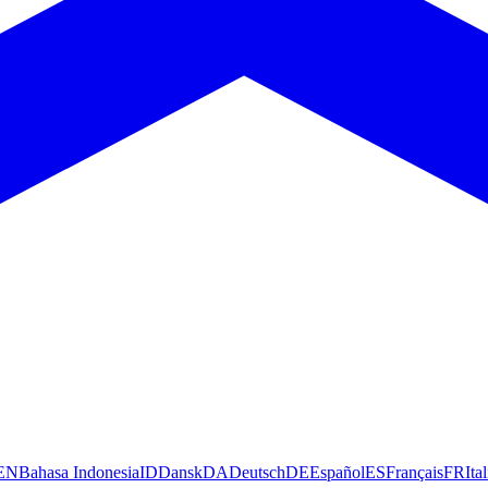
EN
Bahasa Indonesia
ID
Dansk
DA
Deutsch
DE
Español
ES
Français
FR
Ita