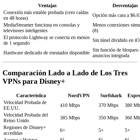
Ventajas
Desventajas
Conexión más estable probada (cero caídas
Opción más cara a $6.6
en 48 horas)
MediaStreamer funciona en consolas y
Menos conexiones simu
televisores inteligentes
(8)
El protocolo Lightway se conecta en menos
Sin túnel dividido en i
de 1 segundo
Sin función de bloqueo
Hardware dedicado de enrutador disponible
anuncios integrada
Comparación Lado a Lado de Los Tres
VPNs para Disney+
Característica
NordVPN
Surfshark
Expr
Velocidad Probada de
410 Mbps
370 Mbps
380 Mb
EE.UU.
Velocidad Probada del
385 Mbps
350 Mbps
360 Mb
Reino Unido
Regiones de Disney+
6+
5+
5+
accedidas
Acceso a Hotstar
Sí
Sí
Sí