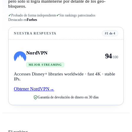
pero solo si logra mantenerse por delante de los geo-
bloqueos.
✓
Probado de forma independiente
✓
Sin rankings patrocinados
Destacado en
Forbes
NUESTRA RESPUESTA
#1 de 4
NordVPN
94
/100
MEJOR STREAMING
Accesses Disney+ libraries worldwide · fast 4K · stable
IPs.
Obtener NordVPN
→
Garantía de devolución de dinero en 30 días