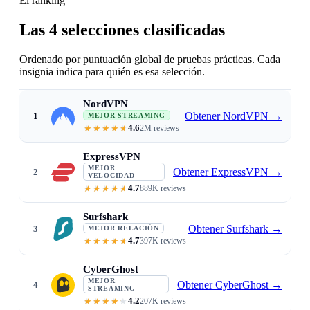
El ranking
Las 4 selecciones clasificadas
Ordenado por puntuación global de pruebas prácticas. Cada
insignia indica para quién es esa selección.
NordVPN
Obtener NordVPN
→
1
MEJOR STREAMING
4.6
2M reviews
Accesses Disney+ libraries worldwid
ExpressVPN
MEJOR
Obtener ExpressVPN
→
2
VELOCIDAD
4.7
889K reviews
Buffer-free 4K · Lightway · wide 
Surfshark
Obtener Surfshark
→
3
MEJOR RELACIÓN
4.7
397K reviews
From $1.99/mo · unlimited devic
CyberGhost
MEJOR
Obtener CyberGhost
→
4
STREAMING
4.2
207K reviews
Streaming-optimized servers label