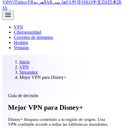
Việt
VI
Türkçe
TR
العربية
AR
فارسی
FA
한국어
KO
中文
ZH
日本語
JA
VPN
Ciberseguridad
Corredor de dominios
Hosting
Ventajas
Inicio
VPN
Streaming
Mejor VPN para Disney+
Guía de decisión
Mejor VPN para Disney+
Disney+ bloquea contenido a tu región de origen. Una
VPN confiable accede a todas las bibliotecas mundiales,