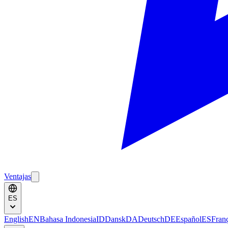
Ventajas
ES
English
EN
Bahasa Indonesia
ID
Dansk
DA
Deutsch
DE
Español
ES
Fran