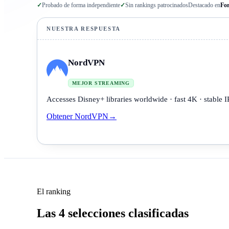
✓
Probado de forma independiente
✓
Sin rankings patrocinados
Destacado en
Fo
NUESTRA RESPUESTA
NordVPN
MEJOR STREAMING
Accesses Disney+ libraries worldwide · fast 4K · stable I
Obtener NordVPN
→
El ranking
Las 4 selecciones clasificadas