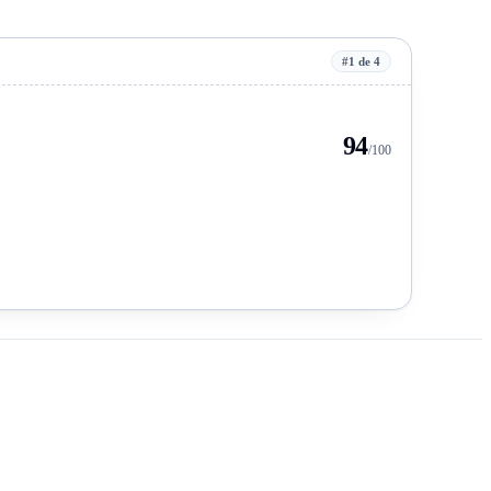
#1 de 4
94
/100