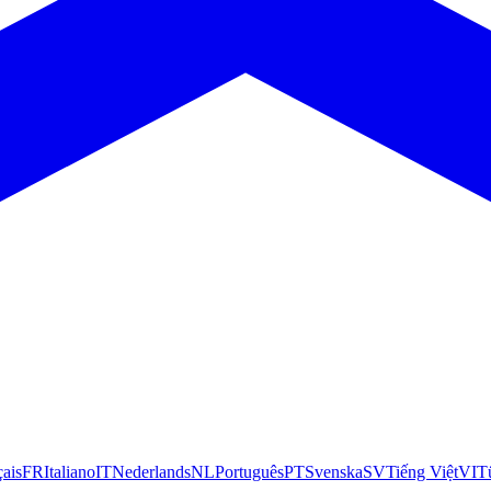
çais
FR
Italiano
IT
Nederlands
NL
Português
PT
Svenska
SV
Tiếng Việt
VI
T