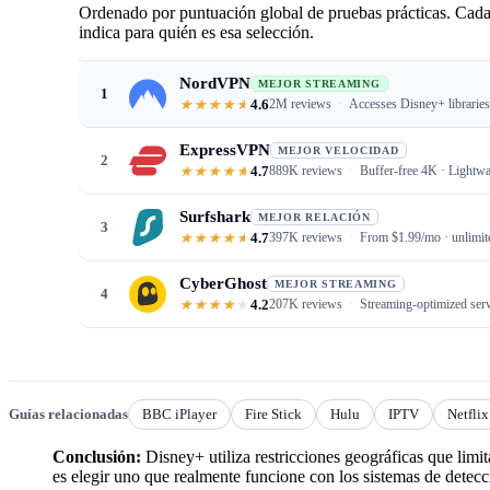
Ordenado por puntuación global de pruebas prácticas. Cada
indica para quién es esa selección.
NordVPN
MEJOR STREAMING
1
4.6
2M reviews
Accesses Disney+ libraries
ExpressVPN
MEJOR VELOCIDAD
2
4.7
889K reviews
Buffer-free 4K · Lightwa
Surfshark
MEJOR RELACIÓN
3
4.7
397K reviews
From $1.99/mo · unlimit
CyberGhost
MEJOR STREAMING
4
4.2
207K reviews
Streaming-optimized serv
Guías relacionadas
BBC iPlayer
Fire Stick
Hulu
IPTV
Netflix
Conclusión:
Disney+ utiliza restricciones geográficas que limi
es elegir uno que realmente funcione con los sistemas de detec