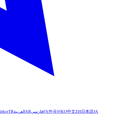
ürkçe
TR
العربية
AR
فارسی
FA
한국어
KO
中文
ZH
日本語
JA