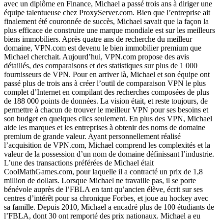
avec un diplôme en Finance, Michael a passé trois ans à diriger une
équipe talentueuse chez ProxyServer.com. Bien que l’entreprise ait
finalement été couronnée de succès, Michael savait que la façon la
plus efficace de construire une marque mondiale est sur les meilleurs
biens immobiliers. Après quatre ans de recherche du meilleur
domaine, VPN.com est devenu le bien immobilier premium que
Michael cherchait. Aujourd’hui, VPN.com propose des avis
détaillés, des comparaisons et des statistiques sur plus de 1 000
fournisseurs de VPN. Pour en arriver là, Michael et son équipe ont
passé plus de trois ans à créer l’outil de comparaison VPN le plus
complet d’Internet en compilant des recherches composées de plus
de 188 000 points de données. La vision était, et reste toujours, de
permettre à chacun de trouver le meilleur VPN pour ses besoins et
son budget en quelques clics seulement. En plus des VPN, Michael
aide les marques et les entreprises à obtenir des noms de domaine
premium de grande valeur. Ayant personnellement réalisé
l’acquisition de VPN.com, Michael comprend les complexités et la
valeur de la possession d’un nom de domaine définissant l’industrie.
L’une des transactions préférées de Michael était
CoolMathGames.com, pour laquelle il a contracté un prix de 1,8
million de dollars. Lorsque Michael ne travaille pas, il se porte
bénévole auprès de l’FBLA en tant qu’ancien élève, écrit sur ses
centres d’intérêt pour sa chronique Forbes, et joue au hockey avec
sa famille. Depuis 2010, Michael a encadré plus de 100 étudiants de
l’FBLA, dont 30 ont remporté des prix nationaux. Michael a eu