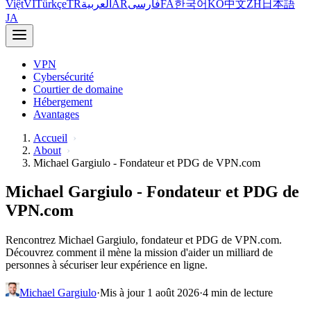
Việt
VI
Türkçe
TR
العربية
AR
فارسی
FA
한국어
KO
中文
ZH
日本語
JA
VPN
Cybersécurité
Courtier de domaine
Hébergement
Avantages
Accueil
About
Michael Gargiulo - Fondateur et PDG de VPN.com
Michael Gargiulo - Fondateur et PDG de
VPN.com
Rencontrez Michael Gargiulo, fondateur et PDG de VPN.com.
Découvrez comment il mène la mission d'aider un milliard de
personnes à sécuriser leur expérience en ligne.
Michael Gargiulo
·
Mis à jour 1 août 2026
·
4 min de lecture