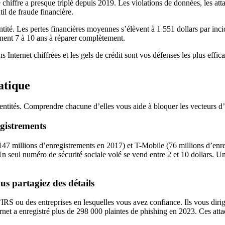
 chiffre a presque triplé depuis 2019. Les violations de données, les att
il de fraude financière.
ité. Les pertes financières moyennes s’élèvent à 1 551 dollars par inci
nnent 7 à 10 ans à réparer complètement.
ns Internet chiffrées et les gels de crédit sont vos défenses les plus eff
atique
entités. Comprendre chacune d’elles vous aide à bloquer les vecteurs d’
egistrements
147 millions d’enregistrements en 2017) et T-Mobile (76 millions d’enr
eul numéro de sécurité sociale volé se vend entre 2 et 10 dollars. Un p
s partagiez des détails
IRS ou des entreprises en lesquelles vous avez confiance. Ils vous diri
ernet a enregistré plus de 298 000 plaintes de phishing en 2023. Ces atta