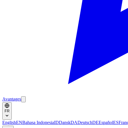
Avantages
FR
English
EN
Bahasa Indonesia
ID
Dansk
DA
Deutsch
DE
Español
ES
Fran