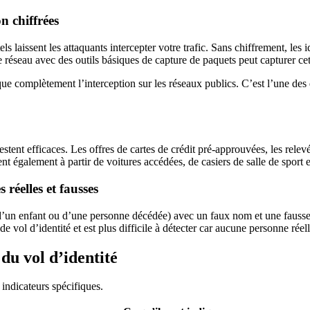
n chiffrées
els laissent les attaquants intercepter votre trafic. Sans chiffrement, les
 réseau avec des outils básiques de capture de paquets peut capturer cet
que complètement l’interception sur les réseaux publics. C’est l’une des d
e restent efficaces. Les offres de cartes de crédit pré-approuvées, les re
t également à partir de voitures accédées, de casiers de salle de sport 
réelles et fausses
un enfant ou d’une personne décédée) avec un faux nom et une fausse adr
 de vol d’identité et est plus difficile à détecter car aucune personne r
du vol d’identité
 indicateurs spécifiques.