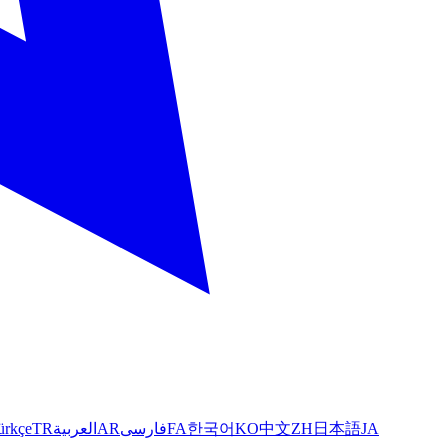
ürkçe
TR
العربية
AR
فارسی
FA
한국어
KO
中文
ZH
日本語
JA