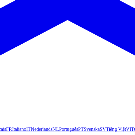
çais
FR
Italiano
IT
Nederlands
NL
Português
PT
Svenska
SV
Tiếng Việt
VI
T