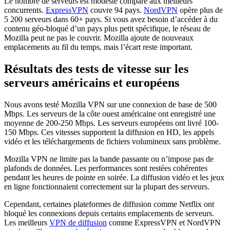
Le nombre de serveurs est modeste comparé aux meilleurs
concurrents.
ExpressVPN
couvre 94 pays.
NordVPN
opère plus de
5 200 serveurs dans 60+ pays. Si vous avez besoin d’accéder à du
contenu géo-bloqué d’un pays plus petit spécifique, le réseau de
Mozilla peut ne pas le couvrir. Mozilla ajoute de nouveaux
emplacements au fil du temps, mais l’écart reste important.
Résultats des tests de vitesse sur les
serveurs américains et européens
Nous avons testé Mozilla VPN sur une connexion de base de 500
Mbps. Les serveurs de la côte ouest américaine ont enregistré une
moyenne de 200-250 Mbps. Les serveurs européens ont livré 100-
150 Mbps. Ces vitesses supportent la diffusion en HD, les appels
vidéo et les téléchargements de fichiers volumineux sans problème.
Mozilla VPN ne limite pas la bande passante ou n’impose pas de
plafonds de données. Les performances sont restées cohérentes
pendant les heures de pointe en soirée. La diffusion vidéo et les jeux
en ligne fonctionnaient correctement sur la plupart des serveurs.
Cependant, certaines plateformes de diffusion comme Netflix ont
bloqué les connexions depuis certains emplacements de serveurs.
Les meilleurs
VPN de diffusion
comme ExpressVPN et NordVPN