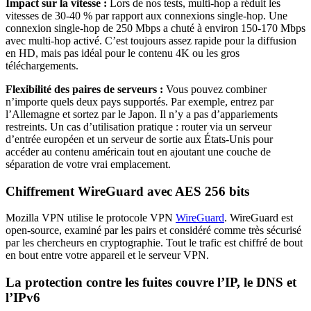
Impact sur la vitesse :
Lors de nos tests, multi-hop a réduit les
vitesses de 30-40 % par rapport aux connexions single-hop. Une
connexion single-hop de 250 Mbps a chuté à environ 150-170 Mbps
avec multi-hop activé. C’est toujours assez rapide pour la diffusion
en HD, mais pas idéal pour le contenu 4K ou les gros
téléchargements.
Flexibilité des paires de serveurs :
Vous pouvez combiner
n’importe quels deux pays supportés. Par exemple, entrez par
l’Allemagne et sortez par le Japon. Il n’y a pas d’appariements
restreints. Un cas d’utilisation pratique : router via un serveur
d’entrée européen et un serveur de sortie aux États-Unis pour
accéder au contenu américain tout en ajoutant une couche de
séparation de votre vrai emplacement.
Chiffrement WireGuard avec AES 256 bits
Mozilla VPN utilise le protocole VPN
WireGuard
. WireGuard est
open-source, examiné par les pairs et considéré comme très sécurisé
par les chercheurs en cryptographie. Tout le trafic est chiffré de bout
en bout entre votre appareil et le serveur VPN.
La protection contre les fuites couvre l’IP, le DNS et
l’IPv6