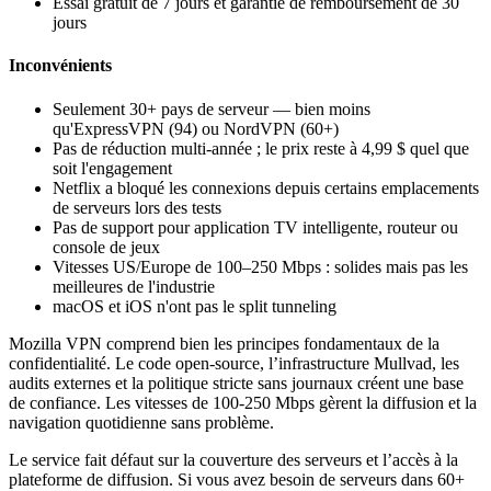
Essai gratuit de 7 jours et garantie de remboursement de 30
jours
Inconvénients
Seulement 30+ pays de serveur — bien moins
qu'ExpressVPN (94) ou NordVPN (60+)
Pas de réduction multi-année ; le prix reste à 4,99 $ quel que
soit l'engagement
Netflix a bloqué les connexions depuis certains emplacements
de serveurs lors des tests
Pas de support pour application TV intelligente, routeur ou
console de jeux
Vitesses US/Europe de 100–250 Mbps : solides mais pas les
meilleures de l'industrie
macOS et iOS n'ont pas le split tunneling
Mozilla VPN comprend bien les principes fondamentaux de la
confidentialité. Le code open-source, l’infrastructure Mullvad, les
audits externes et la politique stricte sans journaux créent une base
de confiance. Les vitesses de 100-250 Mbps gèrent la diffusion et la
navigation quotidienne sans problème.
Le service fait défaut sur la couverture des serveurs et l’accès à la
plateforme de diffusion. Si vous avez besoin de serveurs dans 60+