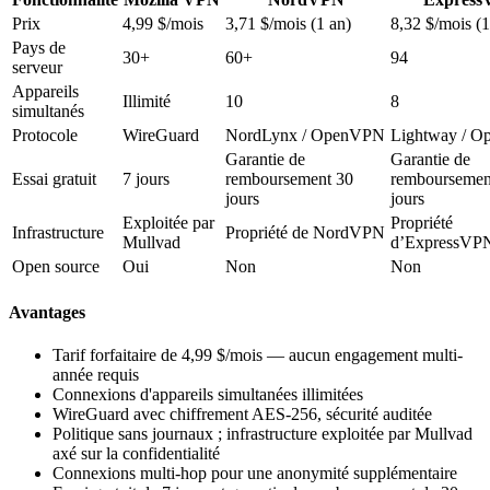
Prix
4,99 $/mois
3,71 $/mois (1 an)
8,32 $/mois (1
Pays de
30+
60+
94
serveur
Appareils
Illimité
10
8
simultanés
Protocole
WireGuard
NordLynx / OpenVPN
Lightway / 
Garantie de
Garantie de
Essai gratuit
7 jours
remboursement 30
remboursemen
jours
jours
Exploitée par
Propriété
Infrastructure
Propriété de NordVPN
Mullvad
d’ExpressVP
Open source
Oui
Non
Non
Avantages
Tarif forfaitaire de 4,99 $/mois — aucun engagement multi-
année requis
Connexions d'appareils simultanées illimitées
WireGuard avec chiffrement AES-256, sécurité auditée
Politique sans journaux ; infrastructure exploitée par Mullvad
axé sur la confidentialité
Connexions multi-hop pour une anonymité supplémentaire