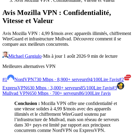
Avis Mozilla VPN : Confidentialité, Vitesse et Valeur
Avis Mozilla VPN : Confidentialité,
Vitesse et Valeur
Avis Mozilla VPN : 4,99 $/mois avec appareils illimités, chiffrement
WireGuard et infrastructure Mullvad. Découvrez comment il se
compare aux meilleurs concurrents.
Michael Gargiulo
·
Mis à jour 1 août 2026
·
9 min de lecture
Meilleures alternatives VPN
#1
NordVPN
730 Mbps · 8,900+ serveurs
94
/100
Lire l'avis
#2
ExpressVPN
630 Mbps · 3,000+ serveurs
85
/100
Lire l'avis
#3
Mullvad VPN
650 Mbps · 700+ serveurs
86
/100
Lire l'avis
Conclusion :
Mozilla VPN offre une confidentialité et
une vitesse solides à 4,99 $/mois avec des appareils
illimités et le chiffrement WireGuard soutenu par
l’infrastructure de Mullvad, mais son réseau de serveurs
dans 30+ pays est limité par rapport aux principaux
concurrents comme NordVPN ou ExpressVPN.