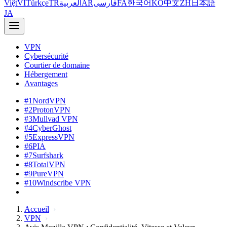
Việt
VI
Türkçe
TR
العربية
AR
فارسی
FA
한국어
KO
中文
ZH
日本語
JA
VPN
Cybersécurité
Courtier de domaine
Hébergement
Avantages
#1
NordVPN
#2
ProtonVPN
#3
Mullvad VPN
#4
CyberGhost
#5
ExpressVPN
#6
PIA
#7
Surfshark
#8
TotalVPN
#9
PureVPN
#10
Windscribe VPN
Accueil
VPN