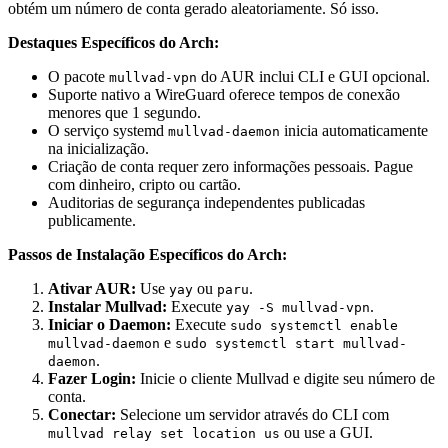
obtém um número de conta gerado aleatoriamente. Só isso.
Destaques Específicos do Arch:
O pacote
do AUR inclui CLI e GUI opcional.
mullvad-vpn
Suporte nativo a WireGuard oferece tempos de conexão
menores que 1 segundo.
O serviço systemd
inicia automaticamente
mullvad-daemon
na inicialização.
Criação de conta requer zero informações pessoais. Pague
com dinheiro, cripto ou cartão.
Auditorias de segurança independentes publicadas
publicamente.
Passos de Instalação Específicos do Arch:
Ativar AUR:
Use
ou
.
yay
paru
Instalar Mullvad:
Execute
.
yay -S mullvad-vpn
Iniciar o Daemon:
Execute
sudo systemctl enable
e
mullvad-daemon
sudo systemctl start mullvad-
.
daemon
Fazer Login:
Inicie o cliente Mullvad e digite seu número de
conta.
Conectar:
Selecione um servidor através do CLI com
ou use a GUI.
mullvad relay set location us