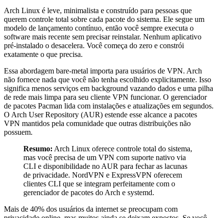
Arch Linux é leve, minimalista e construído para pessoas que
querem controle total sobre cada pacote do sistema. Ele segue um
modelo de lançamento contínuo, então você sempre executa o
software mais recente sem precisar reinstalar. Nenhum aplicativo
pré-instalado o desacelera. Você começa do zero e constrói
exatamente o que precisa.
Essa abordagem bare-metal importa para usuários de VPN. Arch
não fornece nada que você não tenha escolhido explicitamente. Isso
significa menos serviços em background vazando dados e uma pilha
de rede mais limpa para seu cliente VPN funcionar. O gerenciador
de pacotes Pacman lida com instalações e atualizações em segundos.
O Arch User Repository (AUR) estende esse alcance a pacotes
VPN mantidos pela comunidade que outras distribuições não
possuem.
Resumo:
Arch Linux oferece controle total do sistema,
mas você precisa de um VPN com suporte nativo via
CLI e disponibilidade no AUR para fechar as lacunas
de privacidade. NordVPN e ExpressVPN oferecem
clientes CLI que se integram perfeitamente com o
gerenciador de pacotes do Arch e systemd.
Mais de 40% dos usuários da internet se preocupam com
privacidade online, mas muitos ainda se deixam expostos. Se você