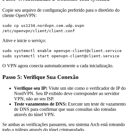
Copie seu arquivo de configuração preferido para o diretório do
cliente OpenVPN:
sudo cp us1234.nordvpn.com.udp.ovpn
/etc/openvpn/client/client.conf
Ative e inicie o serviço:
sudo systemctl enable openvpn-client@client.service
sudo systemctl start openvpn-client@client.service
O VPN agora conecta automaticamente a cada inicialização.
Passo 5: Verifique Sua Conexão
Verifique seu IP:
Visite um site como o verificador de IP do
NordVPN. Seu IP exibido deve corresponder ao servidor
VPN, não ao seu ISP.
Teste vazamentos de DNS:
Execute um teste de vazamento
de DNS para confirmar que suas consultas são roteadas
através do túnel VPN.
Se ambas as verificações passarem, seu sistema Arch está roteando
todo o tráfego através do túnel criptografado.