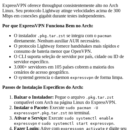
ExpressVPN oferece throughput consistentemente alto no Arch
Linux. Seu protocolo Lightway atinge velocidades acima de 300
Mbps em conexões gigabit durante testes independentes.
Por que ExpressVPN Funciona Bem no Arch:
O instalador
se integra com o
.pkg.tar.zst
pacman
diretamente. Nenhum auxiliar AUR necessário.
O protocolo Lightway fornece handshakes mais rápidos e
consumo de bateria menor que OpenVPN.
O CLI suporta seleção de servidor por país, cidade ou ID de
servidor específico.
3.000+ servidores em 105 países cobrem a maioria dos
cenários de acesso geográfico.
O systemd gerencia o daemon
de forma limpa.
expressvpn
Passos de Instalação Específicos do Arch:
Baixar o Instalador:
Pegue o arquivo
.pkg.tar.zst
compatível com Arch na página Linux do ExpressVPN.
Instalar o Pacote:
Execute
sudo pacman -U
no terminal.
expressvpn*.pkg.tar.zst
Ativar o Serviço:
Execute
sudo systemctl enable
e
.
expressvpn
sudo systemctl start expressvpn
Fazer Login:
Ative com
e digite seu
expressvpn activate