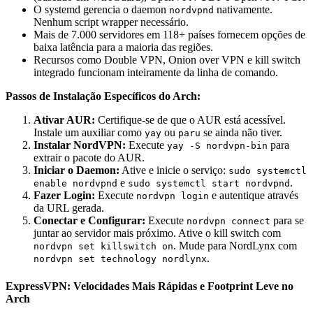
O systemd gerencia o daemon
nativamente.
nordvpnd
Nenhum script wrapper necessário.
Mais de 7.000 servidores em 118+ países fornecem opções de
baixa latência para a maioria das regiões.
Recursos como Double VPN, Onion over VPN e kill switch
integrado funcionam inteiramente da linha de comando.
Passos de Instalação Específicos do Arch:
Ativar AUR:
Certifique-se de que o AUR está acessível.
Instale um auxiliar como
ou
se ainda não tiver.
yay
paru
Instalar NordVPN:
Execute
para
yay -S nordvpn-bin
extrair o pacote do AUR.
Iniciar o Daemon:
Ative e inicie o serviço:
sudo systemctl
e
.
enable nordvpnd
sudo systemctl start nordvpnd
Fazer Login:
Execute
e autentique através
nordvpn login
da URL gerada.
Conectar e Configurar:
Execute
para se
nordvpn connect
juntar ao servidor mais próximo. Ative o kill switch com
. Mude para NordLynx com
nordvpn set killswitch on
.
nordvpn set technology nordlynx
ExpressVPN: Velocidades Mais Rápidas e Footprint Leve no
Arch