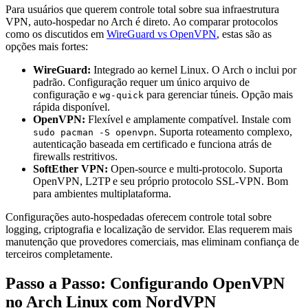
Para usuários que querem controle total sobre sua infraestrutura
VPN, auto-hospedar no Arch é direto. Ao comparar protocolos
como os discutidos em
WireGuard vs OpenVPN
, estas são as
opções mais fortes:
WireGuard:
Integrado ao kernel Linux. O Arch o inclui por
padrão. Configuração requer um único arquivo de
configuração e
para gerenciar túneis. Opção mais
wg-quick
rápida disponível.
OpenVPN:
Flexível e amplamente compatível. Instale com
. Suporta roteamento complexo,
sudo pacman -S openvpn
autenticação baseada em certificado e funciona atrás de
firewalls restritivos.
SoftEther VPN:
Open-source e multi-protocolo. Suporta
OpenVPN, L2TP e seu próprio protocolo SSL-VPN. Bom
para ambientes multiplataforma.
Configurações auto-hospedadas oferecem controle total sobre
logging, criptografia e localização de servidor. Elas requerem mais
manutenção que provedores comerciais, mas eliminam confiança de
terceiros completamente.
Passo a Passo: Configurando OpenVPN
no Arch Linux com NordVPN