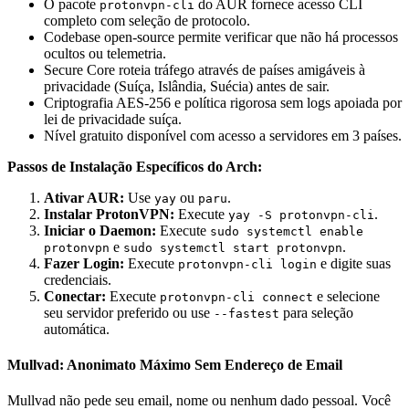
O pacote
do AUR fornece acesso CLI
protonvpn-cli
completo com seleção de protocolo.
Codebase open-source permite verificar que não há processos
ocultos ou telemetria.
Secure Core roteia tráfego através de países amigáveis à
privacidade (Suíça, Islândia, Suécia) antes de sair.
Criptografia AES-256 e política rigorosa sem logs apoiada por
lei de privacidade suíça.
Nível gratuito disponível com acesso a servidores em 3 países.
Passos de Instalação Específicos do Arch:
Ativar AUR:
Use
ou
.
yay
paru
Instalar ProtonVPN:
Execute
.
yay -S protonvpn-cli
Iniciar o Daemon:
Execute
sudo systemctl enable
e
.
protonvpn
sudo systemctl start protonvpn
Fazer Login:
Execute
e digite suas
protonvpn-cli login
credenciais.
Conectar:
Execute
e selecione
protonvpn-cli connect
seu servidor preferido ou use
para seleção
--fastest
automática.
Mullvad: Anonimato Máximo Sem Endereço de Email
Mullvad não pede seu email, nome ou nenhum dado pessoal. Você