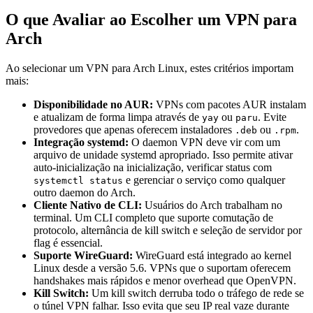
O que Avaliar ao Escolher um VPN para
Arch
Ao selecionar um VPN para Arch Linux, estes critérios importam
mais:
Disponibilidade no AUR:
VPNs com pacotes AUR instalam
e atualizam de forma limpa através de
ou
. Evite
yay
paru
provedores que apenas oferecem instaladores
ou
.
.deb
.rpm
Integração systemd:
O daemon VPN deve vir com um
arquivo de unidade systemd apropriado. Isso permite ativar
auto-inicialização na inicialização, verificar status com
e gerenciar o serviço como qualquer
systemctl status
outro daemon do Arch.
Cliente Nativo de CLI:
Usuários do Arch trabalham no
terminal. Um CLI completo que suporte comutação de
protocolo, alternância de kill switch e seleção de servidor por
flag é essencial.
Suporte WireGuard:
WireGuard está integrado ao kernel
Linux desde a versão 5.6. VPNs que o suportam oferecem
handshakes mais rápidos e menor overhead que OpenVPN.
Kill Switch:
Um kill switch derruba todo o tráfego de rede se
o túnel VPN falhar. Isso evita que seu IP real vaze durante