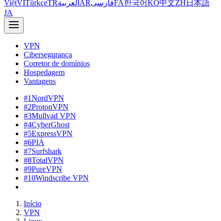
Việt
VI
Türkçe
TR
العربية
AR
فارسی
FA
한국어
KO
中文
ZH
日本語
JA
VPN
Cibersegurança
Corretor de domínios
Hospedagem
Vantagens
#1
NordVPN
#2
ProtonVPN
#3
Mullvad VPN
#4
CyberGhost
#5
ExpressVPN
#6
PIA
#7
Surfshark
#8
TotalVPN
#9
PureVPN
#10
Windscribe VPN
Início
VPN