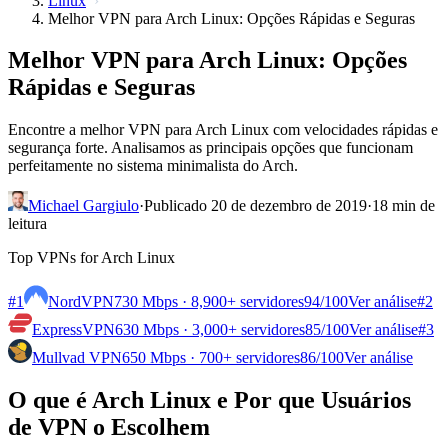
Linux
Melhor VPN para Arch Linux: Opções Rápidas e Seguras
Melhor VPN para Arch Linux: Opções
Rápidas e Seguras
Encontre a melhor VPN para Arch Linux com velocidades rápidas e
segurança forte. Analisamos as principais opções que funcionam
perfeitamente no sistema minimalista do Arch.
Michael Gargiulo
·
Publicado 20 de dezembro de 2019
·
18 min de
leitura
Top VPNs for Arch Linux
#1
NordVPN
730 Mbps · 8,900+ servidores
94
/100
Ver análise
#2
ExpressVPN
630 Mbps · 3,000+ servidores
85
/100
Ver análise
#3
Mullvad VPN
650 Mbps · 700+ servidores
86
/100
Ver análise
O que é Arch Linux e Por que Usuários
de VPN o Escolhem