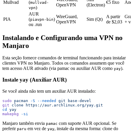
Mullvad
(
€5 fixo
An
mullvad-
OpenVPN
(Electron)
)
vpn
AUR
WireGuard,
A partir
Gra
PIA
(
)
Sim (Qt)
piavpn-bin
OpenVPN
de $2,03
+ v
ou .run
Instalando e Configurando uma VPN no
Manjaro
Esta seção fornece comandos de terminal funcionando para instalar
clientes VPN no Manjaro. Todos os comandos assumem que você
tem acesso AUR ativado (via pamac ou auxiliar AUR como
).
yay
Instale yay (Auxiliar AUR)
Se você ainda não tem um auxiliar AUR instalado:
sudo
 pacman
 -S
 --needed
 git
 base-devel
git
 clone
 https://aur.archlinux.org/yay.git
cd
 yay
makepkg
 -si
Manjaro também envia
com suporte AUR opcional. Se
pamac
preferir
em vez de
, instale da mesma forma: clone do
paru
yay