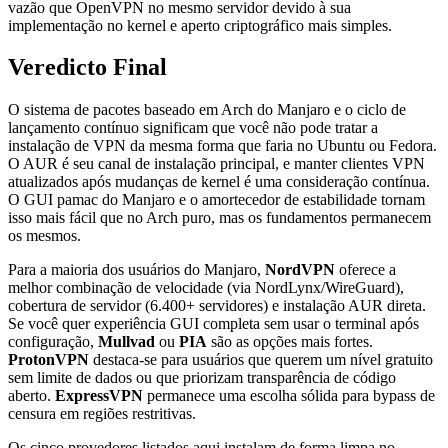
vazão que OpenVPN no mesmo servidor devido à sua
implementação no kernel e aperto criptográfico mais simples.
Veredicto Final
O sistema de pacotes baseado em Arch do Manjaro e o ciclo de
lançamento contínuo significam que você não pode tratar a
instalação de VPN da mesma forma que faria no Ubuntu ou Fedora.
O AUR é seu canal de instalação principal, e manter clientes VPN
atualizados após mudanças de kernel é uma consideração contínua.
O GUI pamac do Manjaro e o amortecedor de estabilidade tornam
isso mais fácil que no Arch puro, mas os fundamentos permanecem
os mesmos.
Para a maioria dos usuários do Manjaro,
NordVPN
oferece a
melhor combinação de velocidade (via NordLynx/WireGuard),
cobertura de servidor (6.400+ servidores) e instalação AUR direta.
Se você quer experiência GUI completa sem usar o terminal após
configuração,
Mullvad
ou
PIA
são as opções mais fortes.
ProtonVPN
destaca-se para usuários que querem um nível gratuito
sem limite de dados ou que priorizam transparência de código
aberto.
ExpressVPN
permanece uma escolha sólida para bypass de
censura em regiões restritivas.
Os cinco provedores listados aqui instalam de forma limpa no