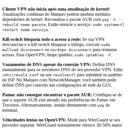
Cliente VPN não inicia após uma atualização de kernel:
Atualizações contínuas do Manjaro podem quebrar módulos
dependentes de kernel. Reconstrua o pacote AUR com
yay -S --
. Então reinicie o serviço:
rebuild nome-pacote
sudo systemctl
.
restart nome-serviço
Kill switch bloqueia todo o acesso à rede:
Se sua VPN
desconectar e o kill switch bloquear o tráfego, execute
sudo
ou
para restaurar
mullvad disconnect
nordvpn disconnect
acesso. Para OpenVPN, limpe iptables:
.
sudo iptables -F
Vazamentos de DNS apesar da conexão VPN:
Defina DNS
manualmente para os servidores DNS do seu provedor VPN. Edite
ou use
para substituir os padrões
/etc/resolv.conf
resolvectl
do ISP. No Manjaro com NetworkManager, você também pode
definir DNS por conexão nas configurações de rede da GUI.
Pamac não consegue encontrar o pacote AUR:
Certifique-se de
que o suporte AUR está ativado nas preferências do Pamac em
Terceiros. Alternativamente, instale diretamente com
do
yay
terminal.
Velocidades lentas no OpenVPN:
Mude para WireGuard se seu
provedor suportar. WireGuard normalmente oferece 30-50% maior