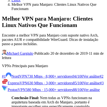
Linux
Melhor VPN para Manjaro: Clientes Linux Nativos Que
Funcionam
Melhor VPN para Manjaro: Clientes
Linux Nativos Que Funcionam
Encontre a melhor VPN para Manjaro com suporte nativo Arch,
pacotes AUR e compatibilidade WireGuard. Dicas de instalação
passo a passo incluídas.
Michael Gargiulo
·
Publicado 20 de dezembro de 2019
·
11 min de
leitura
VPNs Principais para Manjaro
#1
NordVPN
730 Mbps · 8,900+ servidores
94
/100
Ver análise
#2
ExpressVPN
630 Mbps · 3,000+ servidores
85
/100
Ver análise
#3
ProtonVPN
580 Mbps · 15,000+ servidores
88
/100
Ver análise
Conclusão Final:
Nem todas as VPNs funcionam na
arquitetura baseada em Arch do Manjaro, portanto é
importante escolher uma especificamente construída