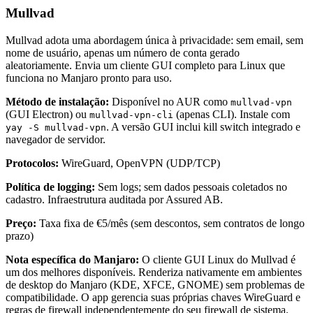
Mullvad
Mullvad adota uma abordagem única à privacidade: sem email, sem
nome de usuário, apenas um número de conta gerado
aleatoriamente. Envia um cliente GUI completo para Linux que
funciona no Manjaro pronto para uso.
Método de instalação:
Disponível no AUR como
mullvad-vpn
(GUI Electron) ou
(apenas CLI). Instale com
mullvad-vpn-cli
. A versão GUI inclui kill switch integrado e
yay -S mullvad-vpn
navegador de servidor.
Protocolos:
WireGuard, OpenVPN (UDP/TCP)
Política de logging:
Sem logs; sem dados pessoais coletados no
cadastro. Infraestrutura auditada por Assured AB.
Preço:
Taxa fixa de €5/mês (sem descontos, sem contratos de longo
prazo)
Nota específica do Manjaro:
O cliente GUI Linux do Mullvad é
um dos melhores disponíveis. Renderiza nativamente em ambientes
de desktop do Manjaro (KDE, XFCE, GNOME) sem problemas de
compatibilidade. O app gerencia suas próprias chaves WireGuard e
regras de firewall independentemente do seu firewall de sistema.