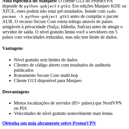
Nota específica do Manjaro:
O cliente GUI do ProtonVPN
depende de
e
. Em edições Manjaro KDE ou
python-gobject
gtk3
XFCE, estes podem não estar pré-instalados. Instale com
sudo
antes de compilar o pacote
pacman -S python-gobject gtk3
AUR. O recurso Secure Core roteia tráfego através de países
amigáveis à privacidade (Suíça, Islândia, Suécia) antes de atingir o
servidor de saída. O nível gratuito limita você a servidores em 5
países com velocidades reduzidas, mas não tem limite de dados.
Vantagens
Nível gratuito sem limites de dados
Clientes de código aberto com resultados de auditoria
publicados
Roteamento Secure Core multi-hop
Cliente GUI disponível para Manjaro
Desvantagens
Menos localizações de servidor (85+ países) que NordVPN
ou PIA
Velocidades de nível gratuito notavelmente mais lentas
Obtenha um guia abrangente sobre ProtonVPN