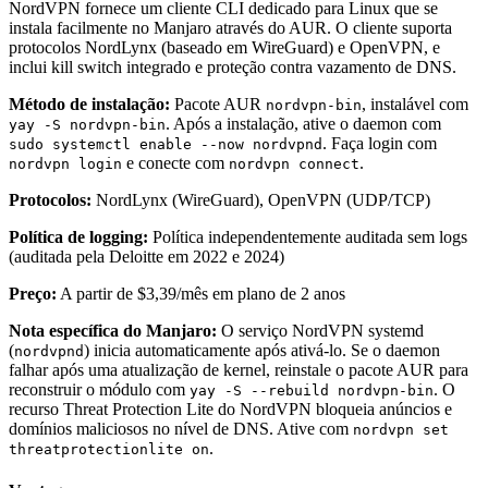
NordVPN fornece um cliente CLI dedicado para Linux que se
instala facilmente no Manjaro através do AUR. O cliente suporta
protocolos NordLynx (baseado em WireGuard) e OpenVPN, e
inclui kill switch integrado e proteção contra vazamento de DNS.
Método de instalação:
Pacote AUR
, instalável com
nordvpn-bin
. Após a instalação, ative o daemon com
yay -S nordvpn-bin
. Faça login com
sudo systemctl enable --now nordvpnd
e conecte com
.
nordvpn login
nordvpn connect
Protocolos:
NordLynx (WireGuard), OpenVPN (UDP/TCP)
Política de logging:
Política independentemente auditada sem logs
(auditada pela Deloitte em 2022 e 2024)
Preço:
A partir de $3,39/mês em plano de 2 anos
Nota específica do Manjaro:
O serviço NordVPN systemd
(
) inicia automaticamente após ativá-lo. Se o daemon
nordvpnd
falhar após uma atualização de kernel, reinstale o pacote AUR para
reconstruir o módulo com
. O
yay -S --rebuild nordvpn-bin
recurso Threat Protection Lite do NordVPN bloqueia anúncios e
domínios maliciosos no nível de DNS. Ative com
nordvpn set
.
threatprotectionlite on