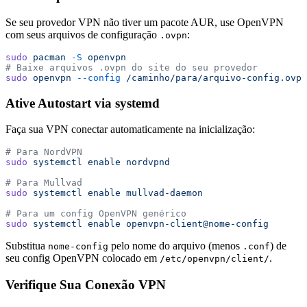
Se seu provedor VPN não tiver um pacote AUR, use OpenVPN
com seus arquivos de configuração
:
.ovpn
sudo
 pacman
 -S
 openvpn
# Baixe arquivos .ovpn do site do seu provedor
sudo
 openvpn
 --config
 /caminho/para/arquivo-config.ovpn
Ative Autostart via systemd
Faça sua VPN conectar automaticamente na inicialização:
# Para NordVPN
sudo
 systemctl
 enable
 nordvpnd
# Para Mullvad
sudo
 systemctl
 enable
 mullvad-daemon
# Para um config OpenVPN genérico
sudo
 systemctl
 enable
 openvpn-client@nome-config
Substitua
pelo nome do arquivo (menos
) de
nome-config
.conf
seu config OpenVPN colocado em
.
/etc/openvpn/client/
Verifique Sua Conexão VPN