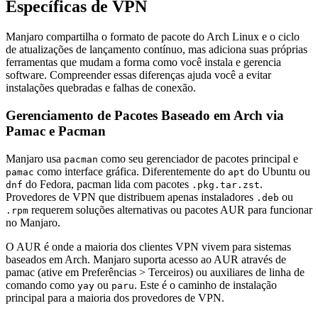
Específicas de VPN
Manjaro compartilha o formato de pacote do Arch Linux e o ciclo
de atualizações de lançamento contínuo, mas adiciona suas próprias
ferramentas que mudam a forma como você instala e gerencia
software. Compreender essas diferenças ajuda você a evitar
instalações quebradas e falhas de conexão.
Gerenciamento de Pacotes Baseado em Arch via
Pamac e Pacman
Manjaro usa
como seu gerenciador de pacotes principal e
pacman
como interface gráfica. Diferentemente do
do Ubuntu ou
pamac
apt
do Fedora, pacman lida com pacotes
.
dnf
.pkg.tar.zst
Provedores de VPN que distribuem apenas instaladores
ou
.deb
requerem soluções alternativas ou pacotes AUR para funcionar
.rpm
no Manjaro.
O AUR é onde a maioria dos clientes VPN vivem para sistemas
baseados em Arch. Manjaro suporta acesso ao AUR através de
pamac (ative em Preferências > Terceiros) ou auxiliares de linha de
comando como
ou
. Este é o caminho de instalação
yay
paru
principal para a maioria dos provedores de VPN.