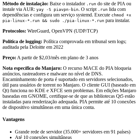
Método de instalação:
Baixe o instalador
do site de PIA ou
.run
instale via AUR:
. O script
lida com
yay -S piavpn-bin
.run
dependências e configura um serviço systemd. Execute
chmod +x
para instalar.
pia-linux-*.run && sudo ./pia-linux-*.run
Protocolos:
WireGuard, OpenVPN (UDP/TCP)
Política de logging:
Política comprovada em tribunal sem logs;
auditada pela Deloitte em 2022
Preço:
A partir de $2,03/mês em plano de 3 anos
Nota específica do Manjaro:
O recurso MACE do PIA bloqueia
anúncios, rastreadores e malware no nível de DNS.
Encaminhamento de porta é suportado em servidores selecionados,
útil para usuários de torrent no Manjaro. O cliente GUI (baseado em
Qt) funciona no KDE e XFCE sem problemas. Em edições Manjaro
baseadas em GNOME, certifique-se de que as bibliotecas Qt5 estão
instaladas para renderização adequada. PIA permite até 10 conexões
de dispositivo simultâneas em uma única conta.
Vantagens
Grande rede de servidor (35.000+ servidores em 91 países)
Até 10 conexões simultâneas