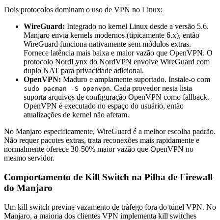
Dois protocolos dominam o uso de VPN no Linux:
WireGuard:
Integrado no kernel Linux desde a versão 5.6.
Manjaro envia kernels modernos (tipicamente 6.x), então
WireGuard funciona nativamente sem módulos extras.
Fornece latência mais baixa e maior vazão que OpenVPN. O
protocolo NordLynx do NordVPN envolve WireGuard com
duplo NAT para privacidade adicional.
OpenVPN:
Maduro e amplamente suportado. Instale-o com
. Cada provedor nesta lista
sudo pacman -S openvpn
suporta arquivos de configuração OpenVPN como fallback.
OpenVPN é executado no espaço do usuário, então
atualizações de kernel não afetam.
No Manjaro especificamente, WireGuard é a melhor escolha padrão.
Não requer pacotes extras, trata reconexões mais rapidamente e
normalmente oferece 30-50% maior vazão que OpenVPN no
mesmo servidor.
Comportamento de Kill Switch na Pilha de Firewall
do Manjaro
Um kill switch previne vazamento de tráfego fora do túnel VPN. No
Manjaro, a maioria dos clientes VPN implementa kill switches