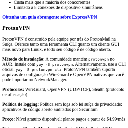
Custa mais que a maioria dos concorrentes
Limitado a 8 conexões de dispositivo simultâneas
Obtenha um guia abrangente sobre ExpressVPN
ProtonVPN
ProtonVPN é construído pela equipe por trás do ProtonMail na
Suíça. Oferece tanto uma ferramenta CLI quanto um cliente GUI
mais novo para Linux, e todo seu código é de código aberto.
Método de instalação:
A comunidade mantém
no
protonvpn
AUR. Instale com
. Alternativamente, use a CLI
yay -S protonvpn
oficial:
. ProtonVPN também suporta
yay -S protonvpn-cli
arquivos de configuração WireGuard e OpenVPN nativos que você
pode importar no NetworkManager.
Protocolos:
WireGuard, OpenVPN (UDP/TCP), Stealth (protocolo
de ofuscação)
Política de logging:
Política sem logs sob lei suíça de privacidade;
aplicativos de código aberto auditados por Securitum
Preço:
Nível gratuito disponível; planos pagos a partir de $4,99/mês