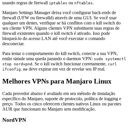
usando regras de firewall
ou
.
iptables
nftables
Manjaro Settings Manager deixa você configurar back-ends de
firewall (UFW ou firewalld) através de uma GUI. Se você usar
qualquer um destes, verifique se há conflitos com o kill switch do
seu cliente VPN. Alguns clientes VPN substituem suas regras de
firewall existentes quando o kill switch é ativado. Isso pode
bloqueá-lo do acesso LAN até você executar o comando
desconectar.
Para testar o comportamento do kill switch, conecte a sua VPN,
então simule uma queda parando o daemon VPN:
sudo systemctl
. Se o kill switch funcionar corretamente,
stop nordvpnd
curl
deve expirar em vez de revelar seu IP real.
ifconfig.me
Melhores VPNs para Manjaro Linux
Cada provedor abaixo é avaliado em seu método de instalação
específico do Manjaro, suporte de protocolo, política de logging e
preço. Todos os cinco oferecem clientes nativos Linux ou pacotes
AUR que funcionam no Manjaro sem modificação.
NordVPN