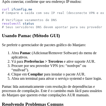
Após conectar, confirme que seu endereço IP mudou:
curl
 ifconfig.me
# Compare a saída com seu IP real (desconecte VPN e exe
# Verifique vazamentos de DNS
resolvectl
 status
# Seus servidores DNS devem apontar para seu provedor 
Usando Pamac (Método GUI)
Se preferir o gerenciador de pacotes gráfico do Manjaro:
Abra
Pamac
(Adicionar/Remover Software) do menu de
aplicativos.
Vá para
Preferências > Terceiros
e ative suporte AUR.
Procure por seu provedor VPN (ex: “nordvpn” ou
“mullvad”).
Clique em
Compilar
para instalar o pacote AUR.
Abra um terminal para ativar o serviço systemd e fazer login.
Pamac lida automaticamente com resolução de dependências e
processos de compilação. Este é o caminho mais fácil para usuários
do Manjaro que querem evitar compilações AUR manuais.
Resolvendo Problemas Comuns