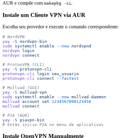
AUR e compile com
.
makepkg -si
Instale um Cliente VPN via AUR
Escolha seu provedor e execute o comando correspondente:
# NordVPN
yay
 -S
 nordvpn-bin
sudo
 systemctl
 enable
 --now
 nordvpnd
nordvpn
 login
nordvpn
 connect
# ProtonVPN (CLI)
yay
 -S
 protonvpn-cli
protonvpn-cli
 login
 seu_usuario
protonvpn-cli
 connect
 --fastest
# Mullvad (GUI)
yay
 -S
 mullvad-vpn
sudo
 systemctl
 enable
 --now
 mullvad-daemon
mullvad
 account
 set
 1234567890123456
mullvad
 connect
# PIA (AUR)
yay
 -S
 piavpn-bin
# Então inicie PIA no menu de aplicativos
Instale OpenVPN Manualmente