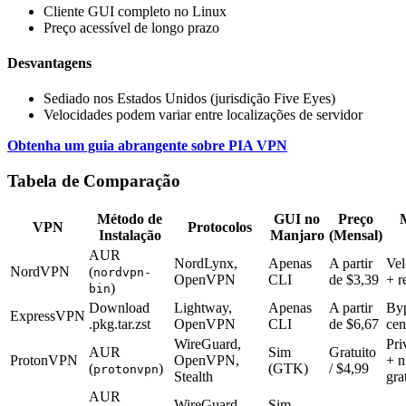
Cliente GUI completo no Linux
Preço acessível de longo prazo
Desvantagens
Sediado nos Estados Unidos (jurisdição Five Eyes)
Velocidades podem variar entre localizações de servidor
Obtenha um guia abrangente sobre PIA VPN
Tabela de Comparação
Método de
GUI no
Preço
VPN
Protocolos
Instalação
Manjaro
(Mensal)
AUR
NordLynx,
Apenas
A partir
Vel
NordVPN
(
nordvpn-
OpenVPN
CLI
de $3,39
+ r
)
bin
Download
Lightway,
Apenas
A partir
Byp
ExpressVPN
.pkg.tar.zst
OpenVPN
CLI
de $6,67
cen
WireGuard,
Pri
AUR
Sim
Gratuito
ProtonVPN
OpenVPN,
+ n
(
)
(GTK)
/ $4,99
protonvpn
Stealth
gra
AUR
WireGuard,
Sim