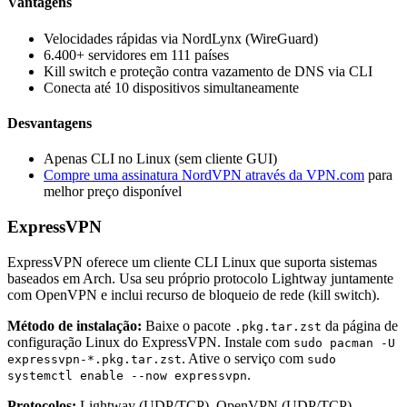
Vantagens
Velocidades rápidas via NordLynx (WireGuard)
6.400+ servidores em 111 países
Kill switch e proteção contra vazamento de DNS via CLI
Conecta até 10 dispositivos simultaneamente
Desvantagens
Apenas CLI no Linux (sem cliente GUI)
Compre uma assinatura NordVPN através da VPN.com
para
melhor preço disponível
ExpressVPN
ExpressVPN oferece um cliente CLI Linux que suporta sistemas
baseados em Arch. Usa seu próprio protocolo Lightway juntamente
com OpenVPN e inclui recurso de bloqueio de rede (kill switch).
Método de instalação:
Baixe o pacote
da página de
.pkg.tar.zst
configuração Linux do ExpressVPN. Instale com
sudo pacman -U
. Ative o serviço com
expressvpn-*.pkg.tar.zst
sudo
.
systemctl enable --now expressvpn
Protocolos:
Lightway (UDP/TCP), OpenVPN (UDP/TCP)