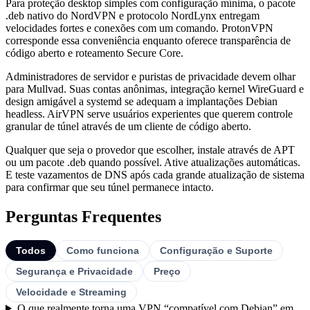
Para proteção desktop simples com configuração mínima, o pacote
.deb nativo do NordVPN e protocolo NordLynx entregam
velocidades fortes e conexões com um comando. ProtonVPN
corresponde essa conveniência enquanto oferece transparência de
código aberto e roteamento Secure Core.
Administradores de servidor e puristas de privacidade devem olhar
para Mullvad. Suas contas anônimas, integração kernel WireGuard e
design amigável a systemd se adequam a implantações Debian
headless. AirVPN serve usuários experientes que querem controle
granular de túnel através de um cliente de código aberto.
Qualquer que seja o provedor que escolher, instale através de APT
ou um pacote .deb quando possível. Ative atualizações automáticas.
E teste vazamentos de DNS após cada grande atualização de sistema
para confirmar que seu túnel permanece intacto.
Perguntas Frequentes
Todos
Como funciona
Configuração e Suporte
Segurança e Privacidade
Preço
Velocidade e Streaming
O que realmente torna uma VPN “compatível com Debian” em