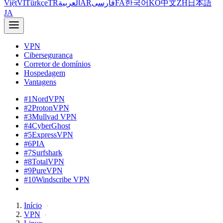
Việt
VI
Türkçe
TR
العربية
AR
فارسی
FA
한국어
KO
中文
ZH
日本語
JA
VPN
Cibersegurança
Corretor de domínios
Hospedagem
Vantagens
#1
NordVPN
#2
ProtonVPN
#3
Mullvad VPN
#4
CyberGhost
#5
ExpressVPN
#6
PIA
#7
Surfshark
#8
TotalVPN
#9
PureVPN
#10
Windscribe VPN
Início
VPN