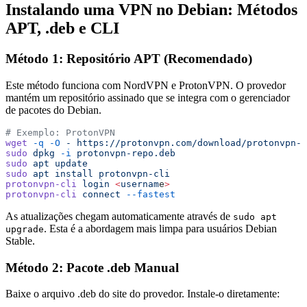
Instalando uma VPN no Debian: Métodos
APT, .deb e CLI
Método 1: Repositório APT (Recomendado)
Este método funciona com NordVPN e ProtonVPN. O provedor
mantém um repositório assinado que se integra com o gerenciador
de pacotes do Debian.
# Exemplo: ProtonVPN
wget
 -q
 -O
 -
 https://protonvpn.com/download/protonvpn-s
sudo
 dpkg
 -i
 protonvpn-repo.deb
sudo
 apt
 update
sudo
 apt
 install
 protonvpn-cli
protonvpn-cli
 login
 <
usernam
e
>
protonvpn-cli
 connect
 --fastest
As atualizações chegam automaticamente através de
sudo apt
. Esta é a abordagem mais limpa para usuários Debian
upgrade
Stable.
Método 2: Pacote .deb Manual
Baixe o arquivo .deb do site do provedor. Instale-o diretamente: