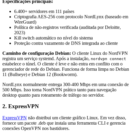
Especificações principais:
6.400+ servidores em 111 países
Criptografia AES-256 com protocolo NordLynx (baseado em
WireGuard)
Política de não-registros verificada (auditada por Deloitte,
2023)
Kill switch automático no nível do sistema
Proteção contra vazamento de DNS integrada ao cliente
Caminho de configuração Debian:
O cliente Linux do NordVPN
registra um serviço systemd. Após a instalação,
nordvpn connect
estabelece o túnel. O cliente é leve e não entra em conflito com o
gerenciador de rede do Debian. Funciona de forma limpa no Debian
11 (Bullseye) e Debian 12 (Bookworm).
NordLynx normalmente entrega 300-400 Mbps em uma conexão de
500 Mbps. Isso torna NordVPN prático tanto para navegação
desktop quanto para roteamento de tráfego no servidor.
2. ExpressVPN
ExpressVPN
não distribui um cliente gráfico Linux. Em vez disso,
fornece um pacote .deb que instala uma ferramenta CLI e gerencia
conexões OpenVPN nos bastidores.