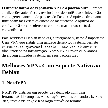
O suporte nativo do repositório APT é o padrão ouro.
Fornece
atualizações automáticas, resolução de dependências e integração
com o gerenciamento de pacotes do Debian. Arquivos .deb manuais
funcionam mas criam overhead de manutenção. Arquivos de
configuração brutos oferecem controle máximo ao custo da
conveniência.
Para servidores Debian headless, a integração systemd é importante.
Uma VPN que instala uma unidade de serviço systemd permite
executar
e ter o
sudo systemctl enable --now vpn-client
túnel iniciado na inicialização. NordVPN e ProtonVPN ambos
distribuem unidades systemd em seus pacotes .deb.
Melhores VPNs Com Suporte Nativo ao
Debian
1. NordVPN
NordVPN distribui um pacote .deb dedicado com uma
ferramentaCLI completa. A instalação leva três comandos: baixe o
.deb, instale via dpkg e faça login através do terminal.