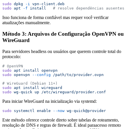
sudo
 dpkg
 -i
 vpn-client.deb
sudo
 apt
 -f
 install
   # resolve dependências ausentes
Isso funciona de forma confiável mas requer você verificar
atualizações manualmente.
Método 3: Arquivos de Configuração OpenVPN ou
WireGuard
Para servidores headless ou usuários que querem controle total do
protocolo:
# OpenVPN
sudo
 apt
 install
 openvpn
sudo
 openvpn
 --config
 /path/to/provider.ovpn
# WireGuard (Debian 11+)
sudo
 apt
 install
 wireguard
sudo
 wg-quick
 up
 /etc/wireguard/provider.conf
Para iniciar WireGuard na inicialização via systemd:
sudo
 systemctl
 enable
 --now
 wg-quick@provider
Este método oferece controle direto sobre tabelas de roteamento,
resolução de DNS e regras de firewall. É ideal paraacesso remoto