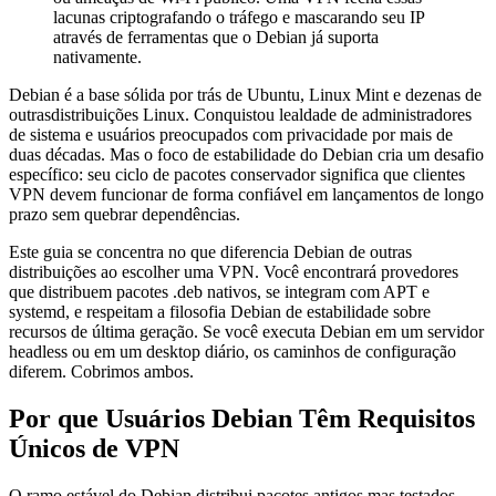
lacunas criptografando o tráfego e mascarando seu IP
através de ferramentas que o Debian já suporta
nativamente.
Debian é a base sólida por trás de Ubuntu, Linux Mint e dezenas de
outrasdistribuições Linux. Conquistou lealdade de administradores
de sistema e usuários preocupados com privacidade por mais de
duas décadas. Mas o foco de estabilidade do Debian cria um desafio
específico: seu ciclo de pacotes conservador significa que clientes
VPN devem funcionar de forma confiável em lançamentos de longo
prazo sem quebrar dependências.
Este guia se concentra no que diferencia Debian de outras
distribuições ao escolher uma VPN. Você encontrará provedores
que distribuem pacotes .deb nativos, se integram com APT e
systemd, e respeitam a filosofia Debian de estabilidade sobre
recursos de última geração. Se você executa Debian em um servidor
headless ou em um desktop diário, os caminhos de configuração
diferem. Cobrimos ambos.
Por que Usuários Debian Têm Requisitos
Únicos de VPN
O ramo estável do Debian distribui pacotes antigos mas testados.