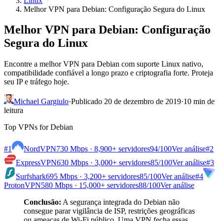
Linux
Melhor VPN para Debian: Configuração Segura do Linux
Melhor VPN para Debian: Configuração
Segura do Linux
Encontre a melhor VPN para Debian com suporte Linux nativo,
compatibilidade confiável a longo prazo e criptografia forte. Proteja
seu IP e tráfego hoje.
Michael Gargiulo
·
Publicado 20 de dezembro de 2019
·
10 min de
leitura
Top VPNs for Debian
#1
NordVPN
730 Mbps · 8,900+ servidores
94
/100
Ver análise
#2
ExpressVPN
630 Mbps · 3,000+ servidores
85
/100
Ver análise
#3
Surfshark
695 Mbps · 3,200+ servidores
85
/100
Ver análise
#4
ProtonVPN
580 Mbps · 15,000+ servidores
88
/100
Ver análise
Conclusão:
A segurança integrada do Debian não
consegue parar vigilância de ISP, restrições geográficas
ou ameaças de Wi-Fi público. Uma VPN fecha essas