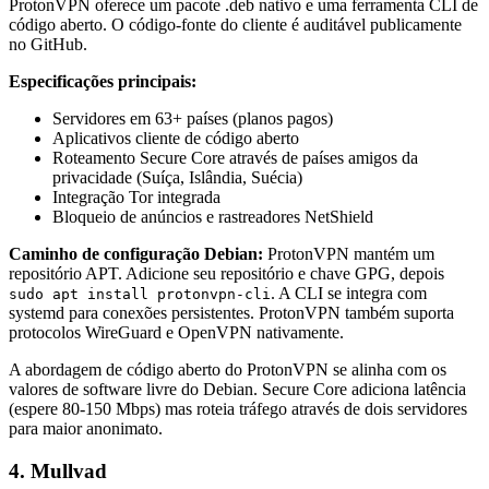
ProtonVPN oferece um pacote .deb nativo e uma ferramenta CLI de
código aberto. O código-fonte do cliente é auditável publicamente
no GitHub.
Especificações principais:
Servidores em 63+ países (planos pagos)
Aplicativos cliente de código aberto
Roteamento Secure Core através de países amigos da
privacidade (Suíça, Islândia, Suécia)
Integração Tor integrada
Bloqueio de anúncios e rastreadores NetShield
Caminho de configuração Debian:
ProtonVPN mantém um
repositório APT. Adicione seu repositório e chave GPG, depois
. A CLI se integra com
sudo apt install protonvpn-cli
systemd para conexões persistentes. ProtonVPN também suporta
protocolos WireGuard e OpenVPN nativamente.
A abordagem de código aberto do ProtonVPN se alinha com os
valores de software livre do Debian. Secure Core adiciona latência
(espere 80-150 Mbps) mas roteia tráfego através de dois servidores
para maior anonimato.
4. Mullvad