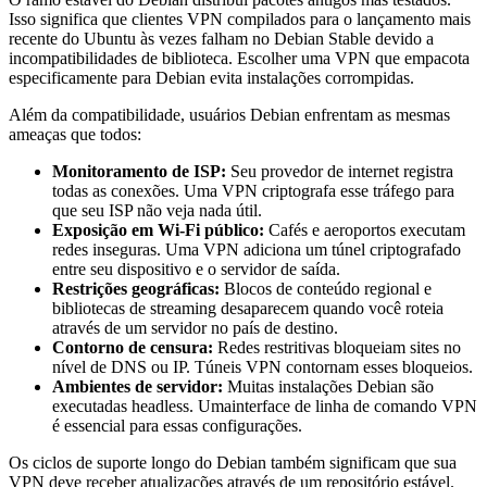
Isso significa que clientes VPN compilados para o lançamento mais
recente do Ubuntu às vezes falham no Debian Stable devido a
incompatibilidades de biblioteca. Escolher uma VPN que empacota
especificamente para Debian evita instalações corrompidas.
Além da compatibilidade, usuários Debian enfrentam as mesmas
ameaças que todos:
Monitoramento de ISP:
Seu provedor de internet registra
todas as conexões. Uma VPN criptografa esse tráfego para
que seu ISP não veja nada útil.
Exposição em Wi-Fi público:
Cafés e aeroportos executam
redes inseguras. Uma VPN adiciona um túnel criptografado
entre seu dispositivo e o servidor de saída.
Restrições geográficas:
Blocos de conteúdo regional e
bibliotecas de streaming desaparecem quando você roteia
através de um servidor no país de destino.
Contorno de censura:
Redes restritivas bloqueiam sites no
nível de DNS ou IP. Túneis VPN contornam esses bloqueios.
Ambientes de servidor:
Muitas instalações Debian são
executadas headless. Umainterface de linha de comando VPN
é essencial para essas configurações.
Os ciclos de suporte longo do Debian também significam que sua
VPN deve receber atualizações através de um repositório estável.