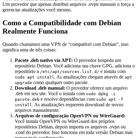
Um provedor que apenas distribui arquivos .ovpn manuais o força a
gerenciar atualizações você mesmo.
Como a Compatibilidade com Debian
Realmente Funciona
Quando chamamos uma VPN de “compatível com Debian”, isso
significa uma de três coisas:
Pacote .deb nativo via APT:
O provedor hospeda um
repositório Debian. Você adiciona sua chave GPG, adiciona o
repositório a
e instala com
/etc/apt/sources.list.d/
. As atualizações chegam através de
sudo apt install
apt
como qualquer outro pacote.
upgrade
Download .deb manual:
O provedor oferece um arquivo
.deb em seu site. Você o instala com
sudo dpkg -i
e resolve dependências com
pacote.deb
sudo apt -f
. As atualizações requerem download de novos
install
arquivos manualmente.
Arquivos de configuração OpenVPN ou WireGuard:
Você instala OpenVPN ou WireGuard dos próprios
repositórios Debian, depois importa os arquivos .ovpn ou
.conf do provedor. Isso funciona em toda versão Debian mas
requer mais configuração.