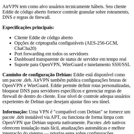
AirVPN tem como alvo usuários tecnicamente hábeis. Seu cliente
Eddie de código aberto fornece controle granular sobre roteamento,
DNS e regras de firewall.
Especificações principais:
Cliente Eddie de código aberto
Opções de criptografia configuráveis (AES-256-GCM,
ChaCha20)
Port forwarding em todos os servidores
Dashboard transparente de status de servidor em tempo real
Suporte para OpenVPN, WireGuard e tunelamento SSH/SSL
Caminho de configuração Debian:
Eddie está disponível como
um pacote .deb. AirVPN também publica configurações bruras de
OpenVPN e WireGuard. Eddie permite definir rotas personalizadas,
bloquear DNS para servidores específicos e gerenciar regras de
firewall de dentro do cliente. Esse nível de controle adequa usuários
experientes de Debian que desejam ajustar fino seu túnel.
Informação:
Uma VPN é "compatível com Debian" se fornece um
pacote .deb instalável via APT, ou funciona de forma limpa com
OpenVPN que Debian suporta nativamente. Pacotes .deb nativos
oferecem instalação mais fácil, atualizações automáticas e melhor
integração do sistema — priorize estes sobre configurações