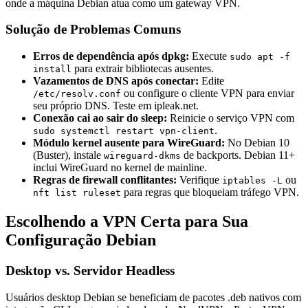
onde a máquina Debian atua como um gateway VPN.
Solução de Problemas Comuns
Erros de dependência após dpkg:
Execute
sudo apt -f
para extrair bibliotecas ausentes.
install
Vazamentos de DNS após conectar:
Edite
ou configure o cliente VPN para enviar
/etc/resolv.conf
seu próprio DNS. Teste em ipleak.net.
Conexão cai ao sair do sleep:
Reinicie o serviço VPN com
.
sudo systemctl restart vpn-client
Módulo kernel ausente para WireGuard:
No Debian 10
(Buster), instale
de backports. Debian 11+
wireguard-dkms
inclui WireGuard no kernel de mainline.
Regras de firewall conflitantes:
Verifique
ou
iptables -L
para regras que bloqueiam tráfego VPN.
nft list ruleset
Escolhendo a VPN Certa para Sua
Configuração Debian
Desktop vs. Servidor Headless
Usuários desktop Debian se beneficiam de pacotes .deb nativos com