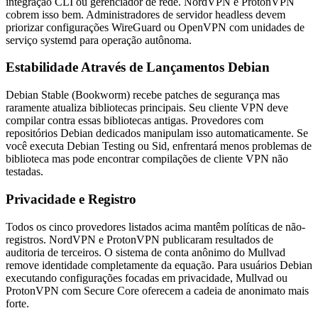
integração CLI ou gerenciador de rede. NordVPN e ProtonVPN
cobrem isso bem. Administradores de servidor headless devem
priorizar configurações WireGuard ou OpenVPN com unidades de
serviço systemd para operação autônoma.
Estabilidade Através de Lançamentos Debian
Debian Stable (Bookworm) recebe patches de segurança mas
raramente atualiza bibliotecas principais. Seu cliente VPN deve
compilar contra essas bibliotecas antigas. Provedores com
repositórios Debian dedicados manipulam isso automaticamente. Se
você executa Debian Testing ou Sid, enfrentará menos problemas de
biblioteca mas pode encontrar compilações de cliente VPN não
testadas.
Privacidade e Registro
Todos os cinco provedores listados acima mantêm políticas de não-
registros. NordVPN e ProtonVPN publicaram resultados de
auditoria de terceiros. O sistema de conta anônimo do Mullvad
remove identidade completamente da equação. Para usuários Debian
executando configurações focadas em privacidade, Mullvad ou
ProtonVPN com Secure Core oferecem a cadeia de anonimato mais
forte.