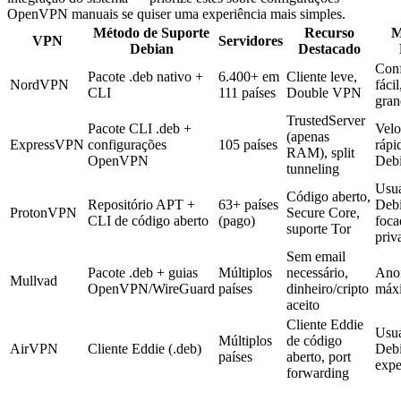
OpenVPN manuais se quiser uma experiência mais simples.
Método de Suporte
Recurso
M
VPN
Servidores
Debian
Destacado
Conf
Pacote .deb nativo +
6.400+ em
Cliente leve,
NordVPN
fácil
CLI
111 países
Double VPN
gran
TrustedServer
Pacote CLI .deb +
Velo
(apenas
ExpressVPN
configurações
105 países
rápi
RAM), split
OpenVPN
Deb
tunneling
Usuá
Código aberto,
Repositório APT +
63+ países
Deb
ProtonVPN
Secure Core,
CLI de código aberto
(pago)
foca
suporte Tor
priv
Sem email
Pacote .deb + guias
Múltiplos
necessário,
Ano
Mullvad
OpenVPN/WireGuard
países
dinheiro/cripto
máx
aceito
Cliente Eddie
Usuá
Múltiplos
de código
AirVPN
Cliente Eddie (.deb)
Deb
países
aberto, port
expe
forwarding