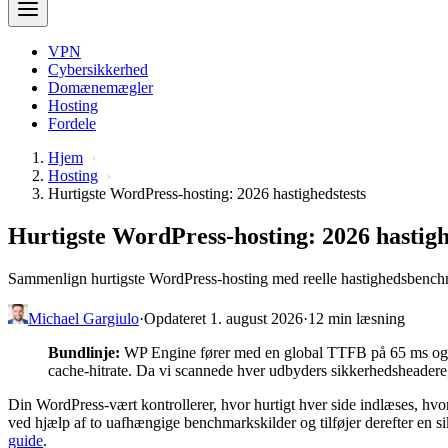
VPN
Cybersikkerhed
Domænemægler
Hosting
Fordele
Hjem
Hosting
Hurtigste WordPress-hosting: 2026 hastighedstests
Hurtigste WordPress-hosting: 2026 hastigh
Sammenlign hurtigste WordPress-hosting med reelle hastighedsbench
Michael Gargiulo
·
Opdateret 1. august 2026
·
12 min læsning
Bundlinje:
WP Engine fører med en global TTFB på 65 ms og 10
cache-hitrate. Da vi scannede hver udbyders sikkerhedsheadere,
Din WordPress-vært kontrollerer, hvor hurtigt hver side indlæses, hv
ved hjælp af to uafhængige benchmarkskilder og tilføjer derefter en s
guide
.