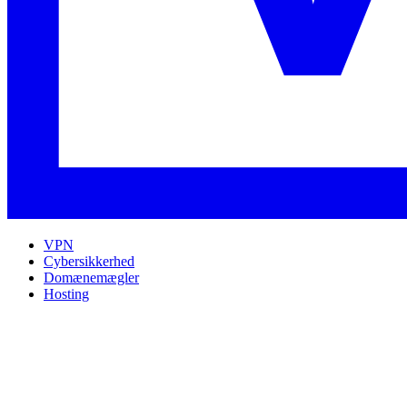
VPN
Cybersikkerhed
Domænemægler
Hosting