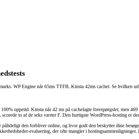
edstests
marks. WP Engine når 65ms TTFB, Kinsta 42ms cachet. Se hvilken udby
0% oppetid. Kinsta når 42 ms på cachelagte forespørgsler, men 469 m
 scorede to af de seks værter F. Den hurtigste WordPress-hosting er de
or pålideligt den forbliver online, og hvor godt den beskytter dine be
ikkerhedsheder-evaluering, der ofte mangler i hostingsammenligninger. F