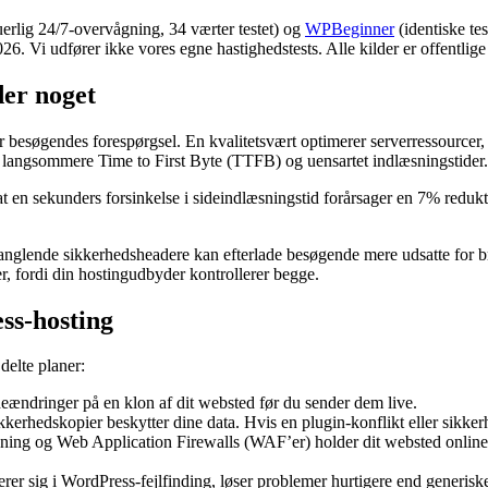
erlig 24/7-overvågning, 34 værter testet) og
WPBeginner
(identiske te
. Vi udfører ikke vores egne hastighedstests. Alle kilder er offentlig
der noget
 besøgendes forespørgsel. En kvalitetsvært optimerer serverressourcer, 
l langsommere Time to First Byte (TTFB) og uensartet indlæsningstider.
 at en sekunders forsinkelse i sideindlæsningstid forårsager en 7% redu
manglende sikkerhedsheadere kan efterlade besøgende mere udsatte for
, fordi din hostingudbyder kontrollerer begge.
ss-hosting
delte planer:
ændringer på en klon af dit websted før du sender dem live.
kerhedskopier beskytter dine data. Hvis en plugin-konflikt eller sikker
ng og Web Application Firewalls (WAF’er) holder dit websted online 
erer sig i WordPress-fejlfinding, løser problemer hurtigere end generis