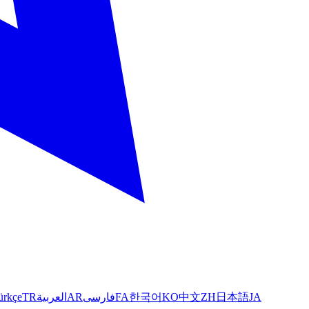
ürkçe
TR
العربية
AR
فارسی
FA
한국어
KO
中文
ZH
日本語
JA