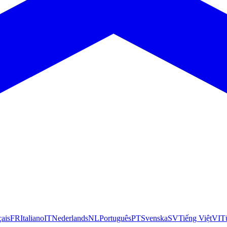
çais
FR
Italiano
IT
Nederlands
NL
Português
PT
Svenska
SV
Tiếng Việt
VI
T