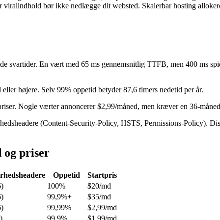
r viralindhold bør ikke nedlægge dit websted. Skalerbar hosting alloker
ælde svartider. En vært med 65 ms gennemsnitlig TTFB, men 400 ms spi
eller højere. Selv 99% oppetid betyder 87,6 timers nedetid per år.
ser. Nogle værter annoncerer $2,99/måned, men kræver en 36-måneders 
rhedsheadere (Content-Security-Policy, HSTS, Permissions-Policy). Dis
 og priser
erhedsheadere
Oppetid
Startpris
6)
100%
$20/md
6)
99,9%+
$35/md
6)
99,99%
$2,99/md
)
99,9%
$1,99/md