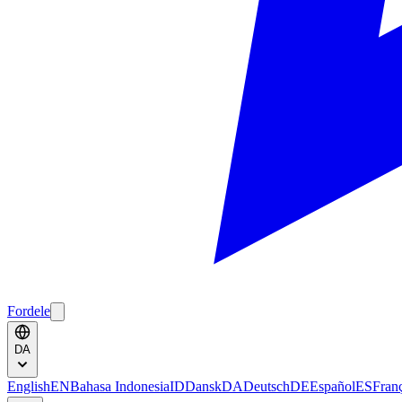
Fordele
DA
English
EN
Bahasa Indonesia
ID
Dansk
DA
Deutsch
DE
Español
ES
Fran