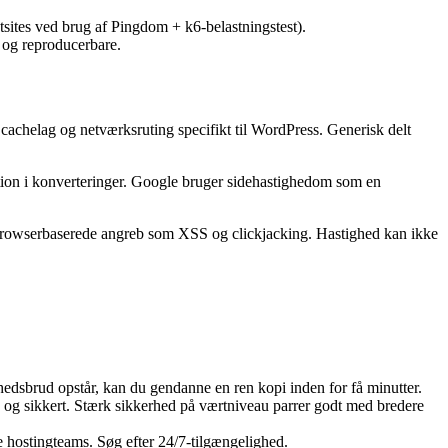
stsites ved brug af Pingdom + k6-belastningstest).
e og reproducerbare.
cachelag og netværksruting specifikt til WordPress. Generisk delt
ktion i konverteringer. Google bruger sidehastighedom som en
 browserbaserede angreb som XSS og clickjacking. Hastighed kan ikke
hedsbrud opstår, kan du gendanne en ren kopi inden for få minutter.
og sikkert. Stærk sikkerhed på værtniveau parrer godt med bredere
ke hostingteams. Søg efter 24/7-tilgængelighed.