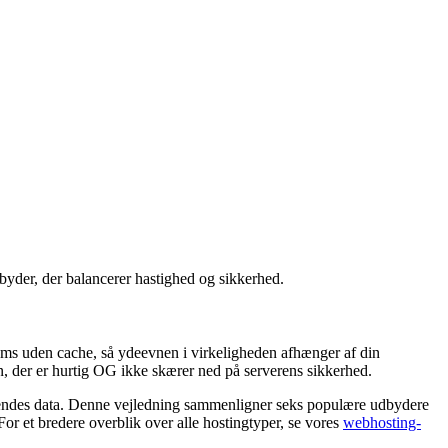
der, der balancerer hastighed og sikkerhed.
s uden cache, så ydeevnen i virkeligheden afhænger af din
n, der er hurtig OG ikke skærer ned på serverens sikkerhed.
søgendes data. Denne vejledning sammenligner seks populære udbydere
or et bredere overblik over alle hostingtyper, se vores
webhosting-