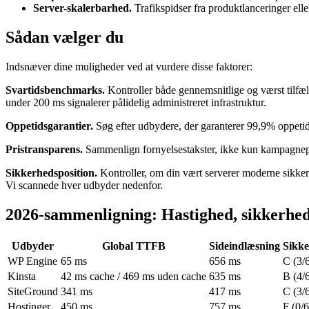
Server-skalerbarhed.
Trafikspidser fra produktlanceringer elle
Sådan vælger du
Indsnæver dine muligheder ved at vurdere disse faktorer:
Svartidsbenchmarks.
Kontroller både gennemsnitlige og værst tilf
under 200 ms signalerer pålidelig administreret infrastruktur.
Oppetidsgarantier.
Søg efter udbydere, der garanterer 99,9% oppetid 
Pristransparens.
Sammenlign fornyelsestakster, ikke kun kampagnepri
Sikkerhedsposition.
Kontroller, om din vært serverer moderne sikke
Vi scannede hver udbyder nedenfor.
2026-sammenligning: Hastighed, sikkerhed
Udbyder
Global TTFB
Sideindlæsning
Sikk
WP Engine
65 ms
656 ms
C (3/
Kinsta
42 ms cache / 469 ms uden cache
635 ms
B (4/
SiteGround
341 ms
417 ms
C (3/
Hostinger
450 ms
757 ms
F (0/6