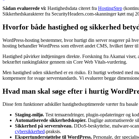
Sådan evaluerede vi:
Hastighedsdata citeret fra
HostingStep
(kontinu
Sikkerhedskarakterer fra SecurityHeaders.com-skanninger kørt maj 2026
Hvorfor både hastighed og sikkerhed bety
WordPress-hosting bestemmer, hvor hurtigt din server reagerer på hver
hosting behandler WordPress som ethvert andet CMS, hvilket fører ti
Hastighed påvirker indtjeningen direkte. Forskning fra Akamai viser,
bekræftet rankingfaktor gennem sin Core Web Vitals-vurdering.
Men hastighed uden sikkerhed er en risiko. Et hurtigt websted med 
kompensere for svage serverstandards. Vi evaluerer begge dimensioner
Hvad man skal søge efter i hurtig WordPre
Disse fem funktioner adskiller hastighedsoptimerede værter fra basale 
Staging-miljø.
Test temaændringer, plugin-opdateringer og kode
Automatiserede sikkerhedskopier.
Daglige automatiserede sik
Sikkerhed på serverniveau.
DDoS-beskyttelse, malware-scanni
cybersikkerhed
-praksis.
Ekspertunderstøttelse til WordPress.
Personale, der specialis