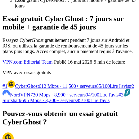
Essai gratuit CyberGhost : 7 jours sur mobile + garantie de 45
jours
Essai gratuit CyberGhost : 7 jours sur
mobile + garantie de 45 jours
Essayez CyberGhost gratuitement pendant 7 jours sur Android et
iOS, ou utilisez la garantie de remboursement de 45 jours sur les
plans plus longs. Accès complet, aucun paiement requis à l'avance.
VPN.com Editorial Team
·
Publié 16 mai 2026
·
5 min de lecture
VPN avec essais gratuits
#1
CyberGhost
612 Mbps · 11,500+ serveurs
85
/100
Lire l'avis
#2
NordVPN
730 Mbps · 8,900+ serveurs
94
/100
Lire l'avis
#3
Surfshark
695 Mbps · 3,200+ serveurs
85
/100
Lire l'avis
Pouvez-vous obtenir un essai gratuit
CyberGhost ?