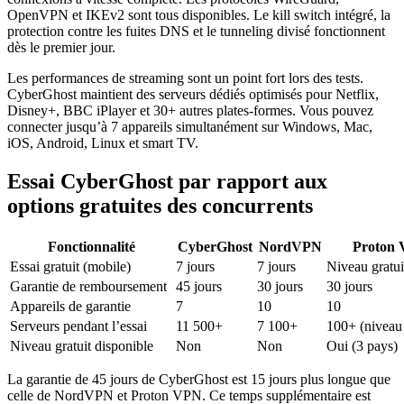
OpenVPN et IKEv2 sont tous disponibles. Le kill switch intégré, la
protection contre les fuites DNS et le tunneling divisé fonctionnent
dès le premier jour.
Les performances de streaming sont un point fort lors des tests.
CyberGhost maintient des serveurs dédiés optimisés pour Netflix,
Disney+, BBC iPlayer et 30+ autres plates-formes. Vous pouvez
connecter jusqu’à 7 appareils simultanément sur Windows, Mac,
iOS, Android, Linux et smart TV.
Essai CyberGhost par rapport aux
options gratuites des concurrents
Fonctionnalité
CyberGhost
NordVPN
Proton
Essai gratuit (mobile)
7 jours
7 jours
Niveau gratuit
Garantie de remboursement
45 jours
30 jours
30 jours
Appareils de garantie
7
10
10
Serveurs pendant l’essai
11 500+
7 100+
100+ (niveau 
Niveau gratuit disponible
Non
Non
Oui (3 pays)
La garantie de 45 jours de CyberGhost est 15 jours plus longue que
celle de NordVPN et Proton VPN. Ce temps supplémentaire est