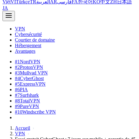
Việt
VI
Türkçe
TR
العربية
AR
فارسی
FA
한국어
KO
中文
ZH
日本語
JA
VPN
Cybersécurité
Courtier de domaine
Hébergement
Avantages
#1
NordVPN
#2
ProtonVPN
#3
Mullvad VPN
#4
CyberGhost
#5
ExpressVPN
#6
PIA
#7
Surfshark
#8
TotalVPN
#9
PureVPN
#10
Windscribe VPN
Accueil
VPN