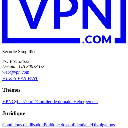
Sécurité Simplifiée
PO Box 33623
Decatur, GA 30033 US
web@vpn.com
+1-855-VPN-FAST
Thèmes
VPN
Cybersécurité
Courtier de domaine
Hébergement
Juridique
Conditions d'utilisation
Politique de confidentialité
Divulgations