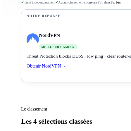
✓
Testé indépendamment
✓
Aucun classement sponsorisé
Vu dans
Forbes
NOTRE RÉPONSE
NordVPN
MEILLEUR GAMING
Threat Protection blocks DDoS · low ping · clear router-
Obtenir NordVPN
→
Le classement
Les 4 sélections classées