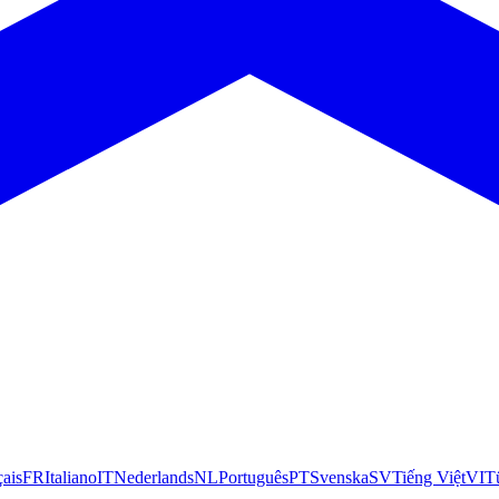
çais
FR
Italiano
IT
Nederlands
NL
Português
PT
Svenska
SV
Tiếng Việt
VI
T