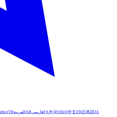
ürkçe
TR
العربية
AR
فارسی
FA
한국어
KO
中文
ZH
日本語
JA