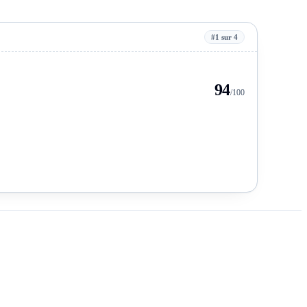
#1 sur 4
94
/100