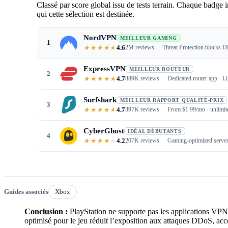
Classé par score global issu de tests terrain. Chaque badge 
qui cette sélection est destinée.
NordVPN
MEILLEUR GAMING
1
4.6
2M reviews
Threat Protection blocks D
ExpressVPN
MEILLEUR ROUTEUR
2
4.7
889K reviews
Dedicated router app · 
Surfshark
MEILLEUR RAPPORT QUALITÉ-PRIX
3
4.7
397K reviews
From $1.99/mo · unlimite
CyberGhost
IDÉAL DÉBUTANTS
4
4.2
207K reviews
Gaming-optimized serve
Guides associés
Xbox
Conclusion :
PlayStation ne supporte pas les applications VPN
optimisé pour le jeu réduit l’exposition aux attaques DDoS, acc