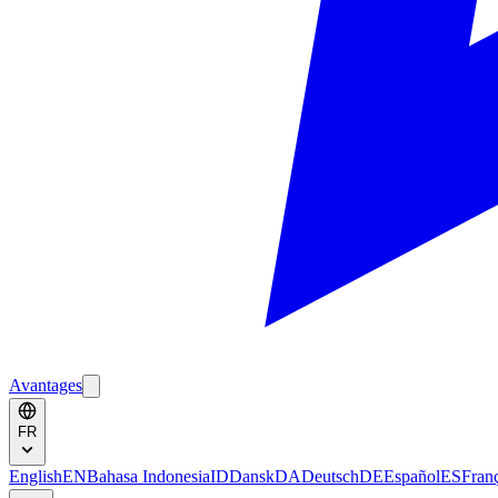
Avantages
FR
English
EN
Bahasa Indonesia
ID
Dansk
DA
Deutsch
DE
Español
ES
Fran