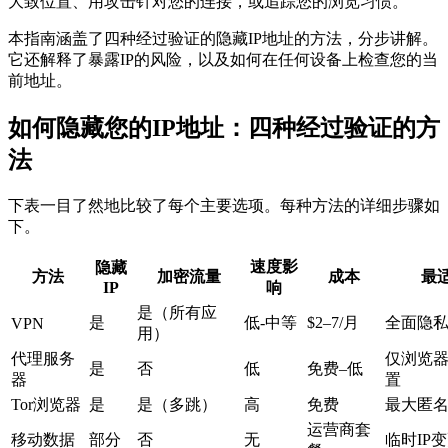
大致位置、用攻击针对您的连接，或追踪您的浏览习惯。
本指南涵盖了四种经过验证的隐藏IP地址的方法，分步讲解。
它还解释了暴露IP的风险，以及如何在任何设备上检查您的当
前地址。
如何隐藏您的IP地址：四种经过验证的方
法
下表一目了然地比较了每个主要选项。每种方法的详细步骤如
下。
速度影
隐藏
方法
加密流量
成本
最
IP
响
是（所有应
是
低-中等
$2–7/月
全面隐
VPN
用）
代理服务
仅浏览
是
否
低
免费–低
器
置
Tor浏览器
是
是（多跳）
高
免费
最大匿
运营商套
移动数据
部分
否
无
临时IP