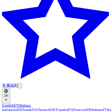
专属福利
ZH
English
EN
Bahasa
Indonesia
ID
Dansk
DA
Deutsch
DE
Español
ES
Français
FR
Italiano
IT
Ne