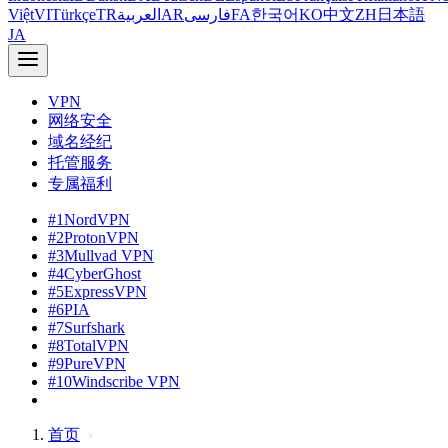
Việt
VI
Türkçe
TR
العربية
AR
فارسی
FA
한국어
KO
中文
ZH
日本語
JA
VPN
网络安全
域名经纪
托管服务
专属福利
#1
NordVPN
#2
ProtonVPN
#3
Mullvad VPN
#4
CyberGhost
#5
ExpressVPN
#6
PIA
#7
Surfshark
#8
TotalVPN
#9
PureVPN
#10
Windscribe VPN
首页