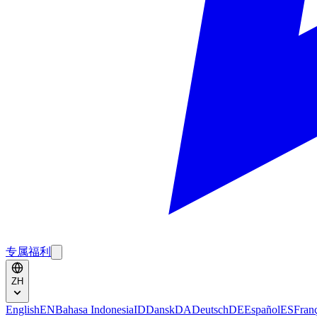
专属福利
ZH
English
EN
Bahasa Indonesia
ID
Dansk
DA
Deutsch
DE
Español
ES
Fran