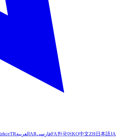
ürkçe
TR
العربية
AR
فارسی
FA
한국어
KO
中文
ZH
日本語
JA