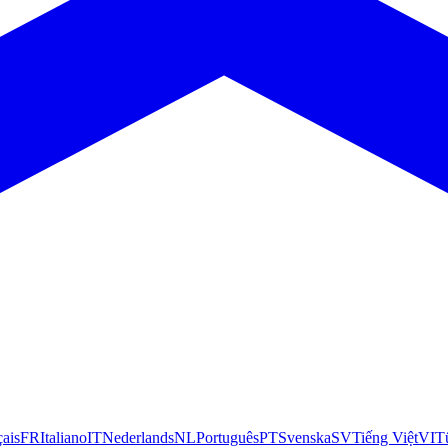
çais
FR
Italiano
IT
Nederlands
NL
Português
PT
Svenska
SV
Tiếng Việt
VI
T