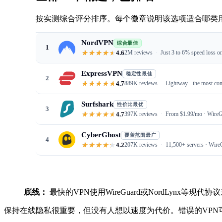
按实测综合评分排序。每个徽章说明该选项适合哪类
NordVPN
综合最佳
1
4.6
2M reviews
Just 3 to 6% speed loss on
ExpressVPN
稳定性最佳
2
4.7
889K reviews
Lightway · the most con
Surfshark
性价比最优
3
4.7
397K reviews
From $1.99/mo · WireGu
CyberGhost
覆盖范围最广
4
4.2
207K reviews
11,500+ servers · Wire
底线：
最快的VPN使用WireGuard或NordLynx等现代
保持在线隐私很重要，但没有人想以速度为代价。错误的VP