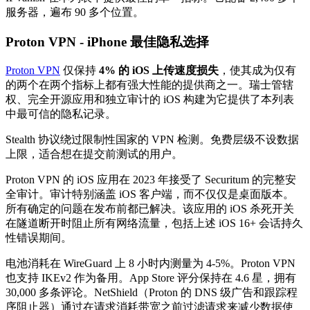
服务器，遍布 90 多个位置。
Proton VPN - iPhone 最佳隐私选择
Proton VPN
仅保持
4% 的 iOS 上传速度损失
，使其成为仅有
的两个在两个指标上都有强大性能的提供商之一。瑞士管辖
权、完全开源应用和独立审计的 iOS 构建为它提供了本列表
中最可信的隐私记录。
Stealth 协议绕过限制性国家的 VPN 检测。免费层级不设数据
上限，适合想在提交前测试的用户。
Proton VPN 的 iOS 应用在 2023 年接受了 Securitum 的完整安
全审计。审计特别涵盖 iOS 客户端，而不仅仅是桌面版本。
所有确定的问题在发布前都已解决。该应用的 iOS 杀死开关
在隧道断开时阻止所有网络流量，包括上述 iOS 16+ 会话持久
性错误期间。
电池消耗在 WireGuard 上 8 小时内测量为 4-5%。Proton VPN
也支持 IKEv2 作为备用。App Store 评分保持在 4.6 星，拥有
30,000 多条评论。NetShield（Proton 的 DNS 级广告和跟踪程
序阻止器）通过在请求消耗带宽之前过滤请求来减少数据使