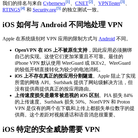
[1]
[2]
[3]
我们的排名与来自
Cybernews
、
CNET
、
VPNTester
、
[4]
[5]
RTINGS
和
Security.org
的独立测试一致。
iOS 如何与 Android 不同地处理 VPN
Apple 在系统级别对 VPN 应用的限制方式与
Android
不同。
OpenVPN 在 iOS 上不被原生支持
，因此应用必须捆绑
自己的实现。这使它们更加笨重且不可靠。最佳的
iPhone VPN 默认使用 WireGuard 或 IKEv2。WireGuard
的较低开销直接转化为较少的电池消耗。
iOS 上不存在真正的按应用分割隧道
。Apple 阻止了实现
所需的网络 API。Surfshark 提供了网站级解决方法，但
没有提供商提供真正的按应用路由。
上传速度损失是最常被忽视的 iOS 区别
。PIA 损失 84%
的上传速度。Surfshark 损失 50%。NordVPN 和 Proton
VPN 是仅有的两个在下载和上传上都损失单位数字的提
供商。这个差距对视频通话和语音消息很重要。
iOS 特定的安全威胁需要 VPN