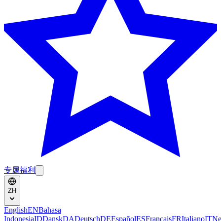
专属福利
ZH
English
EN
Bahasa
Indonesia
ID
Dansk
DA
Deutsch
DE
Español
ES
Français
FR
Italiano
IT
Ne