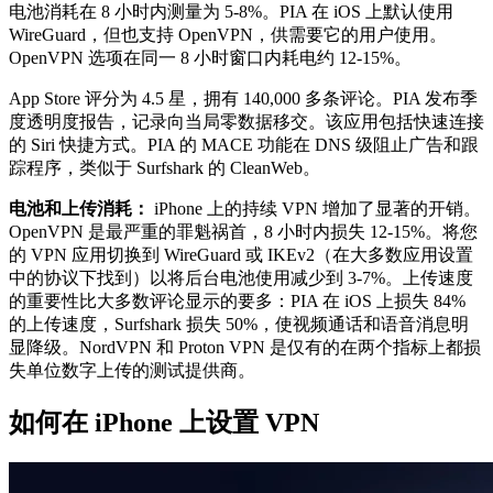
电池消耗在 8 小时内测量为 5-8%。PIA 在 iOS 上默认使用
WireGuard，但也支持 OpenVPN，供需要它的用户使用。
OpenVPN 选项在同一 8 小时窗口内耗电约 12-15%。
App Store 评分为 4.5 星，拥有 140,000 多条评论。PIA 发布季
度透明度报告，记录向当局零数据移交。该应用包括快速连接
的 Siri 快捷方式。PIA 的 MACE 功能在 DNS 级阻止广告和跟
踪程序，类似于 Surfshark 的 CleanWeb。
电池和上传消耗：
iPhone 上的持续 VPN 增加了显著的开销。
OpenVPN 是最严重的罪魁祸首，8 小时内损失 12-15%。将您
的 VPN 应用切换到 WireGuard 或 IKEv2（在大多数应用设置
中的协议下找到）以将后台电池使用减少到 3-7%。上传速度
的重要性比大多数评论显示的要多：PIA 在 iOS 上损失 84%
的上传速度，Surfshark 损失 50%，使视频通话和语音消息明
显降级。NordVPN 和 Proton VPN 是仅有的在两个指标上都损
失单位数字上传的测试提供商。
如何在 iPhone 上设置 VPN