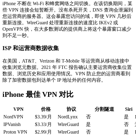
iPhone 不断在 Wi-Fi 和蜂窝网络之间切换。在该切换期间，某
些 VPN 连接会短暂断开。没有杀死开关，DNS 查询会泄漏到
您运营商的服务器。这会暴露您访问的域，即使 VPN 几秒后
重新连接。WireGuard 处理重新连接的速度比 IKEv2 或
OpenVPN 快，在大多数测试的提供商上将这个暴露窗口减少
到不足一秒。
ISP 和运营商数据收集
在美国，AT&T、Verizon 和 T-Mobile 等运营商从移动连接中
收集浏览元数据。2021 年 FTC 报告确认主要运营商收集位置
数据、浏览历史和应用使用情况。VPN 防止您的运营商看到
除了加密数据包到达单个 IP 地址外的任何内容。
iPhone 最佳 VPN 对比
VPN
价格
协议
分割隧道
Siri
NordVPN
$3.39/月
NordLynx
否
是
IPVanish
$3.33/月
WireGuard
是
否
Proton VPN
$2.99/月
WireGuard
否
是