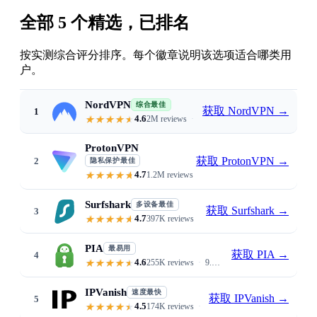
全部 5 个精选，已排名
按实测综合评分排序。每个徽章说明该选项适合哪类用
户。
NordVPN
综合最佳
获取 NordVPN
→
1
4.6
2M reviews
6% download / 4% upload loss · Sir
ProtonVPN
获取 ProtonVPN
→
2
隐私保护最佳
4.7
1.2M reviews
Swiss jurisdiction · open-source a
Surfshark
多设备最佳
获取 Surfshark
→
3
4.7
397K reviews
Unlimited devices · $1.99/mo · 
PIA
最易用
获取 PIA
→
4
4.6
255K reviews
9.4/10 ease of use · 35,000+ servers · auto-connect on untrusted Wi-Fi
IPVanish
速度最快
获取 IPVanish
→
5
4.5
174K reviews
Lowest 4% download loss · unli