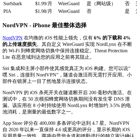
Surfshark
$1.99/月
WireGuard
是（网站级）
否
PIA
$1.98/月
WireGuard
否
是
NordVPN - iPhone 最佳整体选择
NordVPN
在均衡的 iOS 性能上领先，仅有
6% 的下载和 4%
的上传速度损失
。其自定义 WireGuard 实现 NordLynx 在不断
的 Wi-Fi 到蜂窝网络切换中保持连接稳定。Threat Protection
Lite 在恶意域到达您的应用之前将其阻止。
Siri 集成和主屏小部件使其感觉真正为 iOS 构建。您可以说”
嘿 Siri，连接到 NordVPN”，隧道会激活而无需打开应用。小
部件在锁屏上一目了然地显示连接状态。
NordVPN 的 iOS 杀死开关在隧道断开后 200 毫秒内激活。在
测试中，在 50 次模拟蜂窝网络切换期间没有发生零 DNS 泄
漏。该应用在 8 小时持续使用 NordLynx 时增加约 3-5% 的电
池消耗，是测量的最低数字之一。
App Store 评分在 400,000 多条评论中达到 4.7 星。NordVPN
自 2020 年以来一直保持 4.6 或更高的评分，显示长期的 iOS
应用质量一致性。两项由普华永道和德勤进行的独立审计确认