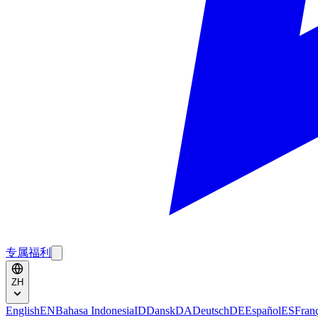
专属福利
ZH
English
EN
Bahasa Indonesia
ID
Dansk
DA
Deutsch
DE
Español
ES
Fran