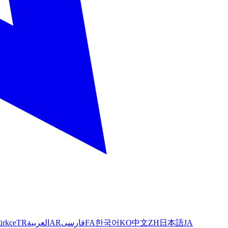
ürkçe
TR
العربية
AR
فارسی
FA
한국어
KO
中文
ZH
日本語
JA