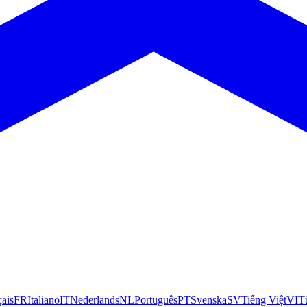
çais
FR
Italiano
IT
Nederlands
NL
Português
PT
Svenska
SV
Tiếng Việt
VI
T