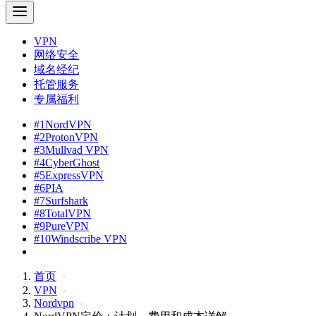
VPN
网络安全
域名经纪
托管服务
专属福利
#1
NordVPN
#2
ProtonVPN
#3
Mullvad VPN
#4
CyberGhost
#5
ExpressVPN
#6
PIA
#7
Surfshark
#8
TotalVPN
#9
PureVPN
#10
Windscribe VPN
首页
VPN
Nordvpn