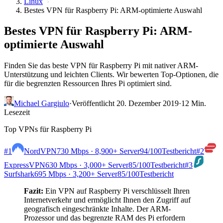
Linux
Bestes VPN für Raspberry Pi: ARM-optimierte Auswahl
Bestes VPN für Raspberry Pi: ARM-
optimierte Auswahl
Finden Sie das beste VPN für Raspberry Pi mit nativer ARM-
Unterstützung und leichten Clients. Wir bewerten Top-Optionen, die
für die begrenzten Ressourcen Ihres Pi optimiert sind.
Michael Gargiulo
·
Veröffentlicht 20. Dezember 2019
·
12 Min.
Lesezeit
Top VPNs für Raspberry Pi
#1
NordVPN
730 Mbps · 8,900+ Server
94
/100
Testbericht
#2
ExpressVPN
630 Mbps · 3,000+ Server
85
/100
Testbericht
#3
Surfshark
695 Mbps · 3,200+ Server
85
/100
Testbericht
Fazit:
Ein VPN auf Raspberry Pi verschlüsselt Ihren
Internetverkehr und ermöglicht Ihnen den Zugriff auf
geografisch eingeschränkte Inhalte. Der ARM-
Prozessor und das begrenzte RAM des Pi erfordern