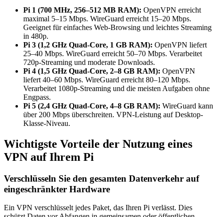
Pi 1 (700 MHz, 256–512 MB RAM):
OpenVPN erreicht
maximal 5–15 Mbps. WireGuard erreicht 15–20 Mbps.
Geeignet für einfaches Web-Browsing und leichtes Streaming
in 480p.
Pi 3 (1,2 GHz Quad-Core, 1 GB RAM):
OpenVPN liefert
25–40 Mbps. WireGuard erreicht 50–70 Mbps. Verarbeitet
720p-Streaming und moderate Downloads.
Pi 4 (1,5 GHz Quad-Core, 2–8 GB RAM):
OpenVPN
liefert 40–60 Mbps. WireGuard erreicht 80–120 Mbps.
Verarbeitet 1080p-Streaming und die meisten Aufgaben ohne
Engpass.
Pi 5 (2,4 GHz Quad-Core, 4–8 GB RAM):
WireGuard kann
über 200 Mbps überschreiten. VPN-Leistung auf Desktop-
Klasse-Niveau.
Wichtigste Vorteile der Nutzung eines
VPN auf Ihrem Pi
Verschlüsseln Sie den gesamten Datenverkehr auf
eingeschränkter Hardware
Ein VPN verschlüsselt jedes Paket, das Ihren Pi verlässt. Dies
schützt Daten vor Abfangen in gemeinsamen oder öffentlichen