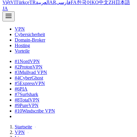
Việt
VI
Türkçe
TR
العربية
AR
فارسی
FA
한국어
KO
中文
ZH
日本語
JA
VPN
Cybersicherheit
Domain-Broker
Hosting
Vorteile
#1
NordVPN
#2
ProtonVPN
#3
Mullvad VPN
#4
CyberGhost
#5
ExpressVPN
#6
PIA
#7
Surfshark
#8
TotalVPN
#9
PureVPN
#10
Windscribe VPN
Startseite
VPN