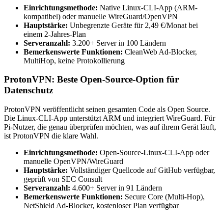
Einrichtungsmethode:
Native Linux-CLI-App (ARM-
kompatibel) oder manuelle WireGuard/OpenVPN
Hauptstärke:
Unbegrenzte Geräte für 2,49 €/Monat bei
einem 2-Jahres-Plan
Serveranzahl:
3.200+ Server in 100 Ländern
Bemerkenswerte Funktionen:
CleanWeb Ad-Blocker,
MultiHop, keine Protokollierung
ProtonVPN: Beste Open-Source-Option für
Datenschutz
ProtonVPN veröffentlicht seinen gesamten Code als Open Source.
Die Linux-CLI-App unterstützt ARM und integriert WireGuard. Für
Pi-Nutzer, die genau überprüfen möchten, was auf ihrem Gerät läuft,
ist ProtonVPN die klare Wahl.
Einrichtungsmethode:
Open-Source-Linux-CLI-App oder
manuelle OpenVPN/WireGuard
Hauptstärke:
Vollständiger Quellcode auf GitHub verfügbar,
geprüft von SEC Consult
Serveranzahl:
4.600+ Server in 91 Ländern
Bemerkenswerte Funktionen:
Secure Core (Multi-Hop),
NetShield Ad-Blocker, kostenloser Plan verfügbar