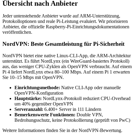
Übersicht nach Anbieter
Jeder untenstehende Anbieter wurde auf ARM-Unterstützung,
Protokolloptionen und reale Pi-Leistung evaluiert. Wir priorisieren
Anbieter, die offizielle Raspberry-Pi-Einrichtungsdokumentationen
veröffentlichen.
NordVPN: Beste Gesamtleistung für Pi-Sicherheit
NordVPN bietet eine native Linux-CLI-App, die ARM-Architektur
unterstützt. Es führt NordLynx (ein WireGuard-basiertes Protokoll)
aus, das weniger CPU-Zyklen als OpenVPN verbraucht. Auf einem
Pi 4 liefert NordLynx etwa 80–100 Mbps. Auf einem Pi 1 erwarten
Sie 10–15 Mbps mit OpenVPN.
Einrichtungsmethode:
Native CLI-App oder manuelle
OpenVPN-Konfiguration
Hauptstärke:
NordLynx-Protokoll reduziert CPU-Overhead
um 40% gegenüber OpenVPN
Serveranzahl:
6.400+ Server in 111 Ländern
Bemerkenswerte Funktionen:
Double VPN,
Bedrohungsschutz, keine Protokollierung (geprüft von PwC)
Weitere Informationen finden Sie in der NordVPN-Bewertung.