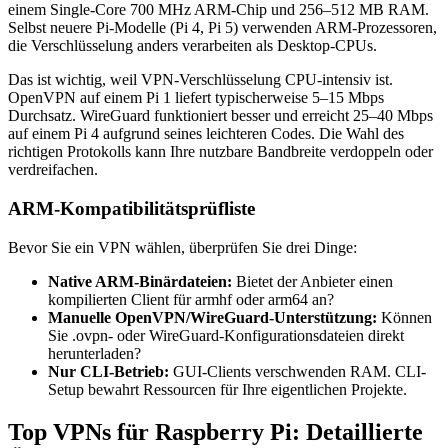
einem Single-Core 700 MHz ARM-Chip und 256–512 MB RAM.
Selbst neuere Pi-Modelle (Pi 4, Pi 5) verwenden ARM-Prozessoren,
die Verschlüsselung anders verarbeiten als Desktop-CPUs.
Das ist wichtig, weil VPN-Verschlüsselung CPU-intensiv ist.
OpenVPN auf einem Pi 1 liefert typischerweise 5–15 Mbps
Durchsatz. WireGuard funktioniert besser und erreicht 25–40 Mbps
auf einem Pi 4 aufgrund seines leichteren Codes. Die Wahl des
richtigen Protokolls kann Ihre nutzbare Bandbreite verdoppeln oder
verdreifachen.
ARM-Kompatibilitätsprüfliste
Bevor Sie ein VPN wählen, überprüfen Sie drei Dinge:
Native ARM-Binärdateien:
Bietet der Anbieter einen
kompilierten Client für armhf oder arm64 an?
Manuelle OpenVPN/WireGuard-Unterstützung:
Können
Sie .ovpn- oder WireGuard-Konfigurationsdateien direkt
herunterladen?
Nur CLI-Betrieb:
GUI-Clients verschwenden RAM. CLI-
Setup bewahrt Ressourcen für Ihre eigentlichen Projekte.
Top VPNs für Raspberry Pi: Detaillierte