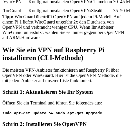
VyprVPN
Konfigurationsdateien
OpenVPN/Chameleon
30–45 M
TorGuard
Konfigurationsdateien
OpenVPN/Stealth
35–50 M
Tipp:
WireGuard übertrifft OpenVPN auf jedem Pi-Modell. Auf
einem Pi 1 liefert WireGuard ungefähr 2x den Durchsatz von
OpenVPN und verbraucht weniger CPU. Wenn Ihr Anbieter
WireGuard unterstützt, wählen Sie es immer gegenüber OpenVPN
auf ARM-Hardware.
Wie Sie ein VPN auf Raspberry Pi
installieren (CLI-Methode)
Die meisten VPN-Anbieter funktionieren auf Raspberry Pi über
OpenVPN oder WireGuard. Hier ist die OpenVPN-Methode, die
mit jedem Anbieter auf unserer Liste funktioniert.
Schritt 1: Aktualisieren Sie Ihr System
Öffnen Sie ein Terminal und führen Sie folgendes aus:
sudo apt-get update && sudo apt-get upgrade
Schritt 2: Installieren Sie OpenVPN