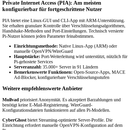
Private Internet Access (PIA): Am meisten
konfigurierbar für fortgeschrittene Nutzer
PIA bietet eine Linux-GUI und CLI-App mit ARM-Unterstützung.
Sie erhalten granulare Kontrolle über Verschlüsselungsalgorithmen,
Handshake-Methoden und Port-Einstellungen. Technisch versierte
Pi-Nutzer können jeden Parameter feinabstimmen.
Einrichtungsmethode:
Native Linux-App (ARM) oder
manuelle OpenVPN/WireGuard
Hauptstärke:
Port-Weiterleitung wird unterstützt, nützlich für
Pi-gehostete Services
Serveranzahl:
35.000+ Server in 91 Ländern
Bemerkenswerte Funktionen:
Open-Source-Apps, MACE
Ad-Blocker, konfigurierbare Verschlüsselungsstufen
Weitere empfehlenswerte Anbieter
Mullvad
priorisiert Anonymität. Es akzeptiert Barzahlungen und
benötigt keine E-Mail-Registrierung. WireGuard-
Konfigurationsdateien funktionieren auf allen Pi-Modellen.
CyberGhost
bietet Streaming-optimierte Server-Profile. Die
Einrichtung erfordert manuelle OpenVPN-Konfiguration auf dem