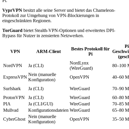
Pi.
VyprVPN
besitzt alle seine Server und bietet das Chameleon-
Protokoll zur Umgehung von VPN-Blockierungen in
eingeschränkten Regionen.
TorGuard
bietet Stealth-VPN-Optionen und erweitertes DPI-
Bypass für Nutzer in zensierten Netzwerken.
Pi
Bestes Protokoll für
VPN
ARM-Client
Geschwi
Pi
(gesc
NordLynx
NordVPN
Ja (CLI)
80–100 
(WireGuard)
Nein (manuelle
ExpressVPN
OpenVPN
40–60 M
Konfiguration)
Surfshark
Ja (CLI)
WireGuard
70–90 M
ProtonVPN
Ja (CLI)
WireGuard
60–80 M
PIA
Ja (CLI/GUI)
WireGuard
70–85 M
Mullvad
Konfigurationsdateien
WireGuard
65–80 M
Nein (manuelle
CyberGhost
OpenVPN
35–50 M
Konfiguration)