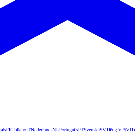
çais
FR
Italiano
IT
Nederlands
NL
Português
PT
Svenska
SV
Tiếng Việt
VI
T