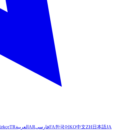
ürkçe
TR
العربية
AR
فارسی
FA
한국어
KO
中文
ZH
日本語
JA