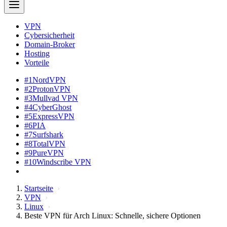
VPN
Cybersicherheit
Domain-Broker
Hosting
Vorteile
#1
NordVPN
#2
ProtonVPN
#3
Mullvad VPN
#4
CyberGhost
#5
ExpressVPN
#6
PIA
#7
Surfshark
#8
TotalVPN
#9
PureVPN
#10
Windscribe VPN
Startseite
VPN
Linux
Beste VPN für Arch Linux: Schnelle, sichere Optionen