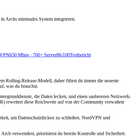
 in Archs minimales System integrieren.
 VPN
650 Mbps · 700+ Server
86
/100
Testbericht
nem Rolling-Release-Modell, daher führst du immer die neueste
uf, was du brauchst.
Hintergrunddienste, die Daten lecken, und einen saubereren Netzwerk-
) erweitert diese Reichweite auf von der Community verwaltete
arkeit, um Datenschutzlücken zu schließen. NordVPN und
rch verwendest, priorisierst du bereits Kontrolle und Sicherheit.