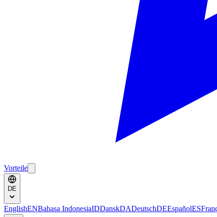
Vorteile
DE
English
EN
Bahasa Indonesia
ID
Dansk
DA
Deutsch
DE
Español
ES
Fran