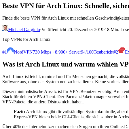
Beste VPN für Arch Linux: Schnelle, sich
Finde die beste VPN für Arch Linux mit schnellen Geschwindigkeiten 
Michael Gargiulo
·
Veröffentlicht 20. Dezember 2019
·
18 Min. Lese
Top VPNs for Arch Linux
#1
NordVPN
730 Mbps · 8,900+ Server
94
/100
Testbericht
#2
E
Was ist Arch Linux und warum wählen VP
Arch Linux ist leicht, minimal und für Menschen gemacht, die vollst
Software aus, ohne das System neu zu installieren. Keine vorinstalli
Dieser minimalistische Ansatz ist für VPN-Benutzer wichtig. Arch ent
Stack für deinen VPN-Client. Der Pacman-Paketmanager verwaltet In
VPN-Pakete, die andere Distros nicht haben.
Fazit:
Arch Linux gibt dir vollständige Systemkontrolle, abe
ExpressVPN bieten beide CLI-Clients, die sich sauber in Arch
Über 40% der Internetnutzer machen sich Sorgen um ihren Online-Daten