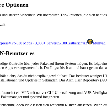
ere Optionen
und starker Sicherheit. Wir überprüfen Top-Optionen, die sich nahtlos
zeit
xpressVPN
630 Mbps · 3,000+ Server
85
/100
Testbericht
#3
Mullvad
N-Benutzer es
ändige Kontrolle über jedes Paket auf ihrem System mögen. Es folgt ei
erten Apps verlangsamen dich. Du fängst frisch an und baust genau das a
hält nichts, das du nicht explizit gewählt hast. Das bedeutet weniger 
stallationen und Updates in Sekunden. Das Arch User Repository (AUR
r du brauchst ein VPN mit nativer CLI-Unterstützung und AUR-Verfügb
s Paketmanager und systemd integrieren.
schutz, doch viele lassen sich weiterhin Risiken aussetzen. Wenn du A