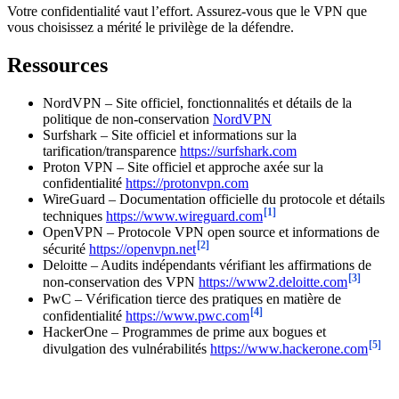
Votre confidentialité vaut l’effort. Assurez-vous que le VPN que
vous choisissez a mérité le privilège de la défendre.
Ressources
NordVPN – Site officiel, fonctionnalités et détails de la
politique de non-conservation
NordVPN
Surfshark – Site officiel et informations sur la
tarification/transparence
https://surfshark.com
Proton VPN – Site officiel et approche axée sur la
confidentialité
https://protonvpn.com
WireGuard – Documentation officielle du protocole et détails
[1]
techniques
https://www.wireguard.com
OpenVPN – Protocole VPN open source et informations de
[2]
sécurité
https://openvpn.net
Deloitte – Audits indépendants vérifiant les affirmations de
[3]
non-conservation des VPN
https://www2.deloitte.com
PwC – Vérification tierce des pratiques en matière de
[4]
confidentialité
https://www.pwc.com
HackerOne – Programmes de prime aux bogues et
[5]
divulgation des vulnérabilités
https://www.hackerone.com