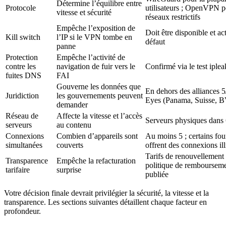
Détermine l’équilibre entre
Protocole
utilisateurs ; OpenVPN p
vitesse et sécurité
réseaux restrictifs
Empêche l’exposition de
Doit être disponible et ac
Kill switch
l’IP si le VPN tombe en
défaut
panne
Protection
Empêche l’activité de
contre les
navigation de fuir vers le
Confirmé via le test iplea
fuites DNS
FAI
Gouverne les données que
En dehors des alliances 5
Juridiction
les gouvernements peuvent
Eyes (Panama, Suisse, B
demander
Réseau de
Affecte la vitesse et l’accès
Serveurs physiques dans
serveurs
au contenu
Connexions
Combien d’appareils sont
Au moins 5 ; certains fou
simultanées
couverts
offrent des connexions ill
Tarifs de renouvellement 
Transparence
Empêche la refacturation
politique de remboursem
tarifaire
surprise
publiée
Votre décision finale devrait privilégier la sécurité, la vitesse et la
transparence. Les sections suivantes détaillent chaque facteur en
profondeur.