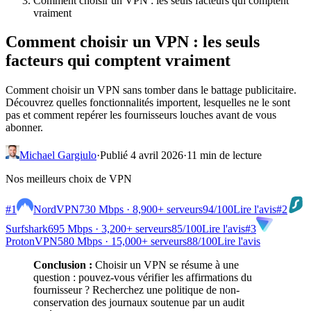
Comment choisir un VPN : les seuls facteurs qui comptent
vraiment
Comment choisir un VPN : les seuls
facteurs qui comptent vraiment
Comment choisir un VPN sans tomber dans le battage publicitaire.
Découvrez quelles fonctionnalités importent, lesquelles ne le sont
pas et comment repérer les fournisseurs louches avant de vous
abonner.
Michael Gargiulo
·
Publié 4 avril 2026
·
11 min de lecture
Nos meilleurs choix de VPN
#1
NordVPN
730 Mbps · 8,900+ serveurs
94
/100
Lire l'avis
#2
Surfshark
695 Mbps · 3,200+ serveurs
85
/100
Lire l'avis
#3
ProtonVPN
580 Mbps · 15,000+ serveurs
88
/100
Lire l'avis
Conclusion :
Choisir un VPN se résume à une
question : pouvez-vous vérifier les affirmations du
fournisseur ? Recherchez une politique de non-
conservation des journaux soutenue par un audit