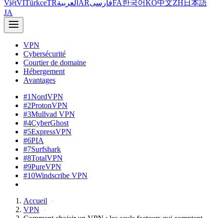
Việt
VI
Türkçe
TR
العربية
AR
فارسی
FA
한국어
KO
中文
ZH
日本語
JA
VPN
Cybersécurité
Courtier de domaine
Hébergement
Avantages
#1
NordVPN
#2
ProtonVPN
#3
Mullvad VPN
#4
CyberGhost
#5
ExpressVPN
#6
PIA
#7
Surfshark
#8
TotalVPN
#9
PureVPN
#10
Windscribe VPN
Accueil
VPN