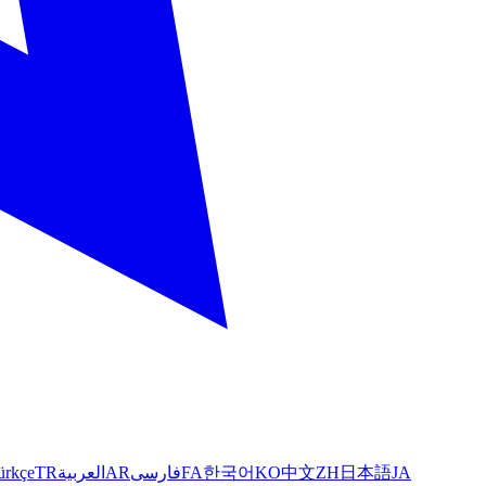
ürkçe
TR
العربية
AR
فارسی
FA
한국어
KO
中文
ZH
日本語
JA