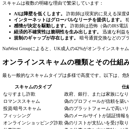
スキャムは複数の明確な理由で繁栄しています：
AIは障壁を低くします。
詐欺師は現実的に見える深度
インターネットはグローバルなリーチを提供します。
感情が決定を駆動します。
詐欺師は恐怖（偽のIRS電
経済的不確実性は脆弱性を生み出します。
迅速な利益
規制のギャップが存在します。
暗号通貨交換などのプ
NatWest Groupによると、UK成人の42%がオンライン
オンラインスキャムの種類とその仕組
最も一般的なスキャムタイプは多様で高度です。以下は、危
スキャムのタイプ
仕
なりすまし詐欺
政府、銀行、または家族になり
ロマンススキャム
偽のプロフィールが信頼を築い
投資/暗号スキャム
偽のプラットフォームで高いリ
フィッシング
偽のメール/サイトが認証情報
オンラインショッピング詐欺
偽のリストが支払いを受け取り