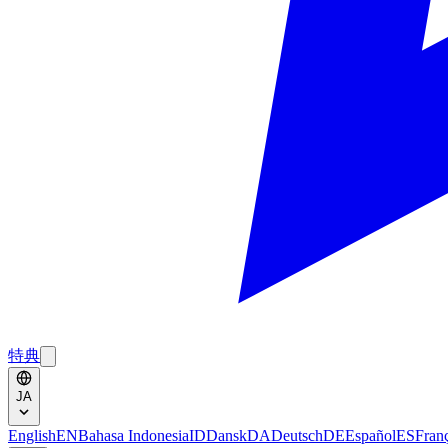
特典
JA
English
EN
Bahasa Indonesia
ID
Dansk
DA
Deutsch
DE
Español
ES
Fran