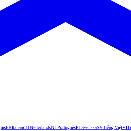
çais
FR
Italiano
IT
Nederlands
NL
Português
PT
Svenska
SV
Tiếng Việt
VI
T