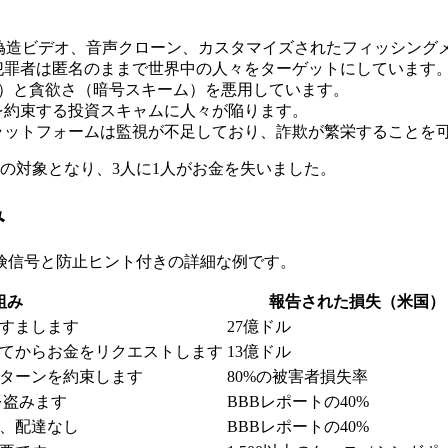
偽造ビデオ、音声クローン、カスタマイズされたフィッシング
犯罪者は匿名のままで世界中の人々をターゲットにしています
話）と貪欲さ（暗号スキーム）を悪用しています。
を約束する投資スキャムに人々が陥ります。
ラットフォームは監視が不足しており、詐欺が繁栄することを
スキャムの対象となり、3人に1人がお金を失いました。
み
険信号と防止ヒント付きの詳細な例です。
組み
報告された損失（米国）
すまします
27億ドル
てからお金をリクエストします
13億ドル
ターンを約束します
80%の被害者損失率
を盗みます
BBBレポートの40%
、配達なし
BBBレポートの40%