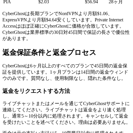
PIA
$2.03
$56.94
28ヶ月
CyberGhostは長期プランでNordVPNより月額$1.06、
ExpressVPNより月額$4.64安くしています。Private Internet
Accessはほぼ正確にCyberGhostに価格が合致しています。
CyberGhostは業界標準の30日対45日間で保証の長さで優位性
があります。
返金保証条件と返金プロセス
CyberGhostは6ヶ月以上のすべてのプランで45日間の返金保
証を提供しています。1ヶ月プランは14日間の返金ウィンド
ウのみです。質問なし、使用制限なし、隠れた条件なし。
返金をリクエストする方法
ライブチャットまたはメールを通じてCyberGhostサポートに
連絡してください。ライブチャットは返金をより速く処理
し、通常5～10分以内に処理されます。キャンセルして返金
を受けたいことを述べてください。理由は必要ありません。