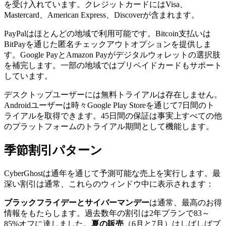
を受け入れています。クレジットカードにはVisa、
Mastercard、American Express、Discoverが含まれます。
PayPalはほとんどの地域で利用可能です。Bitcoin支払いは
BitPayを通じた匿名チェックアウトオプションを提供しま
す。Google PayとAmazon Payがデジタルウォレットの選択肢
を補完します。一部の地域ではプリペイドカードもサポート
しています。
デスクトップユーザーには無料トライアルは存在しません。
Androidユーザーは時々Google Play Storeを通じて7日間のト
ライアルを取得できます。45日間の保証は事実上すべての他
のプラットフォームのトライアル期間として機能します。
季節割引パターン
CyberGhostは通年を通じて予測可能な売上を実行します。最
深い割引は通常、これらのウィンドウ中に表示されます：
ブラックフライデーとサイバーマンデー
は通常、最高のお得
情報をもたらします。過去数年の割引は2年プランで83～
85%オフに達しました。
夏の販売
（6月と7月）はしばしばブ