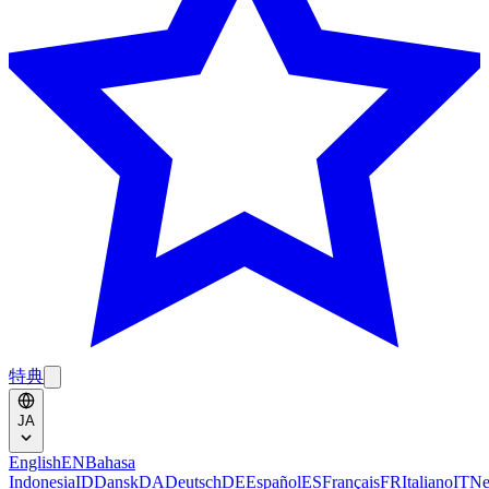
特典
JA
English
EN
Bahasa
Indonesia
ID
Dansk
DA
Deutsch
DE
Español
ES
Français
FR
Italiano
IT
Ne