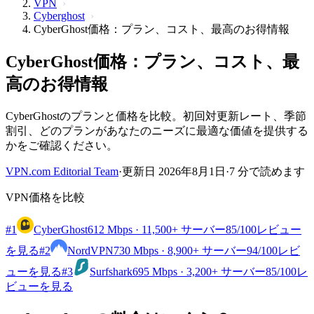
VPN
Cyberghost
CyberGhost価格：プラン、コスト、最高のお得情報
CyberGhost価格：プラン、コスト、最
高のお得情報
CyberGhostのプランと価格を比較。初回対更新レート、季節
割引、どのプランがあなたのニーズに最適な価値を提供する
かをご確認ください。
VPN.com Editorial Team
·
更新日 2026年8月1日
·
7 分で読めます
VPN価格を比較
#1
CyberGhost
612 Mbps · 11,500+ サーバー
85
/100
レビュー
を見る
#2
NordVPN
730 Mbps · 8,900+ サーバー
94
/100
レビ
ューを見る
#3
Surfshark
695 Mbps · 3,200+ サーバー
85
/100
レ
ビューを見る