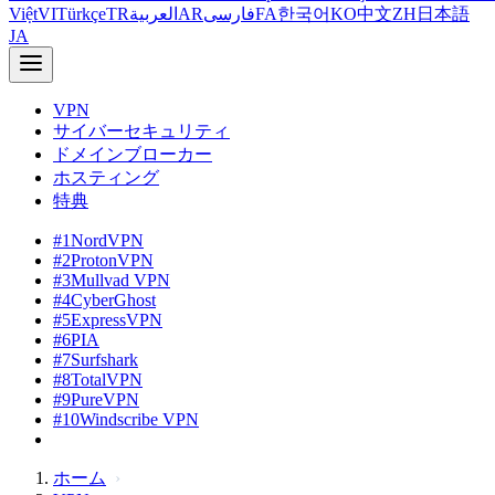
Việt
VI
Türkçe
TR
العربية
AR
فارسی
FA
한국어
KO
中文
ZH
日本語
JA
VPN
サイバーセキュリティ
ドメインブローカー
ホスティング
特典
#1
NordVPN
#2
ProtonVPN
#3
Mullvad VPN
#4
CyberGhost
#5
ExpressVPN
#6
PIA
#7
Surfshark
#8
TotalVPN
#9
PureVPN
#10
Windscribe VPN
ホーム