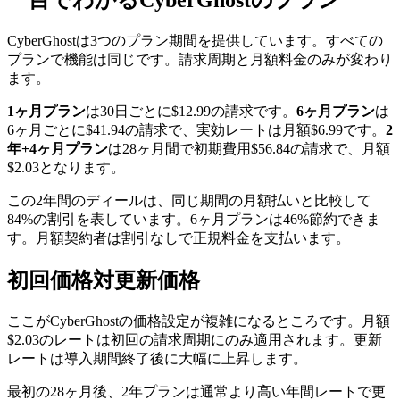
一目でわかるCyberGhostのプラン
CyberGhostは3つのプラン期間を提供しています。すべての
プランで機能は同じです。請求周期と月額料金のみが変わり
ます。
1ヶ月プラン
は30日ごとに$12.99の請求です。
6ヶ月プラン
は
6ヶ月ごとに$41.94の請求で、実効レートは月額$6.99です。
2
年+4ヶ月プラン
は28ヶ月間で初期費用$56.84の請求で、月額
$2.03となります。
この2年間のディールは、同じ期間の月額払いと比較して
84%の割引を表しています。6ヶ月プランは46%節約できま
す。月額契約者は割引なしで正規料金を支払います。
初回価格対更新価格
ここがCyberGhostの価格設定が複雑になるところです。月額
$2.03のレートは初回の請求周期にのみ適用されます。更新
レートは導入期間終了後に大幅に上昇します。
最初の28ヶ月後、2年プランは通常より高い年間レートで更