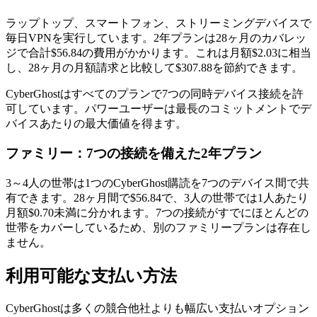
ラップトップ、スマートフォン、ストリーミングデバイスで
毎日VPNを実行しています。2年プランは28ヶ月のカバレッ
ジで合計$56.84の費用がかかります。これは月額$2.03に相当
し、28ヶ月の月額請求と比較して$307.88を節約できます。
CyberGhostはすべてのプランで7つの同時デバイス接続を許
可しています。パワーユーザーは最長のコミットメントでデ
バイスあたりの最大価値を得ます。
ファミリー：7つの接続を備えた2年プラン
3～4人の世帯は1つのCyberGhost購読を7つのデバイス間で共
有できます。28ヶ月間で$56.84で、3人の世帯では1人あたり
月額$0.70未満に分かれます。7つの接続がすでにほとんどの
世帯をカバーしているため、別のファミリープランは存在し
ません。
利用可能な支払い方法
CyberGhostは多くの競合他社よりも幅広い支払いオプション