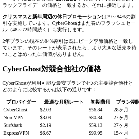
ラックフライデーの価格と一致するか、それに接近します。
クリスマスと新年周辺の休日プロモーション
は79～84%の割
引を実施しています。CyberGhostはまた春のフラッシュセー
ル（48～72時間続く）も実行します。
2年プランの現在の84%割引は既にピーク季節価格と一致し
ています。そのレートが表示されたら、より大きな販売を待
つことはめったに価値がありません。
CyberGhost対競合他社の価格
CyberGhostが利用可能な最安プランで4つの主要競合他社と
どのように比較するかは以下の通りです：
プロバイダー
最適な月額レート
初期費用
プラン期
CyberGhost
$2.03
$56.84
28ヶ月
NordVPN
$3.09
$80.34
27ヶ月
Surfshark
$2.19
$59.13
27ヶ月
ExpressVPN
$6.67
$99.95
15ヶ月