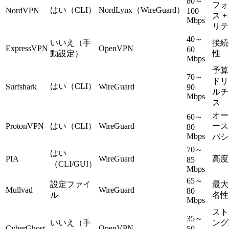
80～
フォ
はい（CLI）
NordLynx（WireGuard）
NordVPN
100
ス 
Mbps
リテ
40～
いいえ（手
接続
ExpressVPN
OpenVPN
60
動設定）
性
Mbps
予算
70～
ドリ
はい（CLI）
Surfshark
WireGuard
90
ルチ
Mbps
ス
オー
60～
ProtonVPN
はい（CLI）
WireGuard
ース
80
Mbps
バシ
70～
はい
PIA
WireGuard
高度
85
（CLI/GUI）
Mbps
65～
設定ファイ
最大
Mullvad
WireGuard
80
ル
名性
Mbps
スト
35～
いいえ（手
ング
CyberGhost
OpenVPN
50