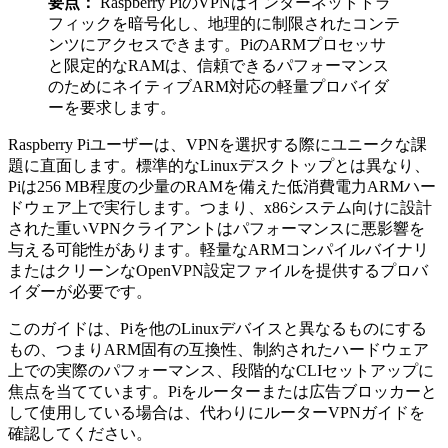
要点：
Raspberry PiのVPNはインターネットトラ
フィックを暗号化し、地理的に制限されたコンテ
ンツにアクセスできます。PiのARMプロセッサ
と限定的なRAMは、信頼できるパフォーマンス
のためにネイティブARM対応の軽量プロバイダ
ーを要求します。
Raspberry Piユーザーは、VPNを選択する際にユニークな課
題に直面します。標準的なLinuxデスクトップとは異なり、
Piは256 MB程度の少量のRAMを備えた低消費電力ARMハー
ドウェア上で実行します。つまり、x86システム向けに設計
された重いVPNクライアントはパフォーマンスに悪影響を
与える可能性があります。軽量なARMコンパイルバイナリ
またはクリーンなOpenVPN設定ファイルを提供するプロバ
イダーが必要です。
このガイドは、Piを他のLinuxデバイスと異なるものにする
もの、つまりARM固有の互換性、制約されたハードウェア
上での実際のパフォーマンス、段階的なCLIセットアップに
焦点を当てています。Piをルーターまたは広告ブロッカーと
して使用している場合は、代わりにルーターVPNガイドを
確認してください。