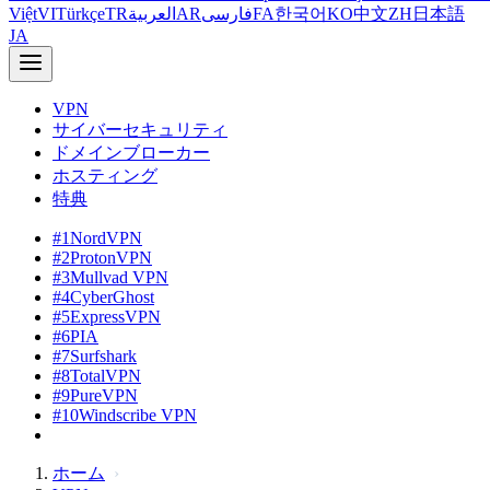
Việt
VI
Türkçe
TR
العربية
AR
فارسی
FA
한국어
KO
中文
ZH
日本語
JA
VPN
サイバーセキュリティ
ドメインブローカー
ホスティング
特典
#1
NordVPN
#2
ProtonVPN
#3
Mullvad VPN
#4
CyberGhost
#5
ExpressVPN
#6
PIA
#7
Surfshark
#8
TotalVPN
#9
PureVPN
#10
Windscribe VPN
ホーム