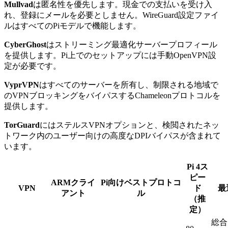
Mullvad
は匿名性を優先します。現金での支払いを受け入
れ、登録にメールを必要としません。WireGuard設定ファイ
ルはすべてのPiモデルで機能します。
CyberGhost
はストリーミング最適化サーバープロフィール
を提供します。Pi上でのセットアップには手動OpenVPN設
定が必要です。
VyprVPN
はすべてのサーバーを所有し、制限される地域で
のVPNブロッキングをバイパスするChameleonプロトコルを
提供します。
TorGuard
にはステルスVPNオプションと、検閲されたネッ
トワーク内のユーザー向けの高度なDPIバイパスが含まれて
います。
Pi 4ス
ピー
ARMクライ
Pi向けベストプロトコ
VPN
ド
最
アント
ル
（推
定）
総合