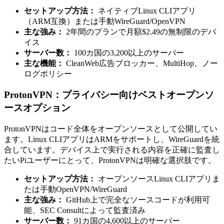
セットアップ方法：
ネイティブLinux CLIアプリ
（ARM互換）または手動WireGuard/OpenVPN
主な強み：
2年間のプランで月額$2.49の無制限のデバ
イス
サーバー数：
100カ国の3,200以上のサーバー
主な機能：
CleanWeb広告ブロッカー、MultiHop、ノー
ログポリシー
ProtonVPN：プライバシー向けベストオープンソ
ースオプション
ProtonVPNはコード全体をオープンソースとして公開してい
ます。Linux CLIアプリはARMをサポートし、WireGuardを統
合しています。デバイス上で実行される内容を正確に監査し
たいPiユーザーにとって、ProtonVPNは明確な選択肢です。
セットアップ方法：
オープンソースLinux CLIアプリま
たは手動OpenVPN/WireGuard
主な強み：
GitHub上で完全なソースコードが利用可
能、SEC Consultによって監査済み
サーバー数：
91カ国の4,600以上のサーバー