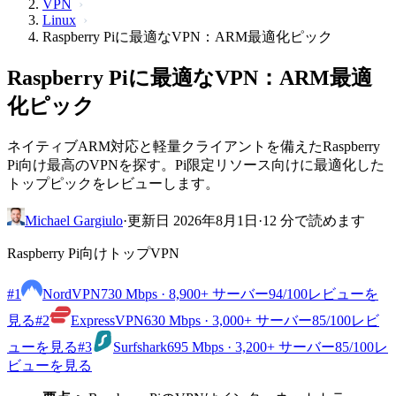
VPN
Linux
Raspberry Piに最適なVPN：ARM最適化ピック
Raspberry Piに最適なVPN：ARM最適
化ピック
ネイティブARM対応と軽量クライアントを備えたRaspberry
Pi向け最高のVPNを探す。Pi限定リソース向けに最適化した
トップピックをレビューします。
Michael Gargiulo
·
更新日 2026年8月1日
·
12 分で読めます
Raspberry Pi向けトップVPN
#1
NordVPN
730 Mbps · 8,900+ サーバー
94
/100
レビューを
見る
#2
ExpressVPN
630 Mbps · 3,000+ サーバー
85
/100
レビ
ューを見る
#3
Surfshark
695 Mbps · 3,200+ サーバー
85
/100
レ
ビューを見る