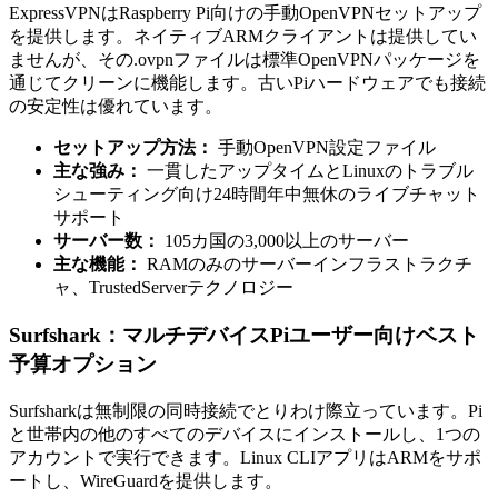
ExpressVPNはRaspberry Pi向けの手動OpenVPNセットアップ
を提供します。ネイティブARMクライアントは提供してい
ませんが、その.ovpnファイルは標準OpenVPNパッケージを
通じてクリーンに機能します。古いPiハードウェアでも接続
の安定性は優れています。
セットアップ方法：
手動OpenVPN設定ファイル
主な強み：
一貫したアップタイムとLinuxのトラブル
シューティング向け24時間年中無休のライブチャット
サポート
サーバー数：
105カ国の3,000以上のサーバー
主な機能：
RAMのみのサーバーインフラストラクチ
ャ、TrustedServerテクノロジー
Surfshark：マルチデバイスPiユーザー向けベスト
予算オプション
Surfsharkは無制限の同時接続でとりわけ際立っています。Pi
と世帯内の他のすべてのデバイスにインストールし、1つの
アカウントで実行できます。Linux CLIアプリはARMをサポ
ートし、WireGuardを提供します。