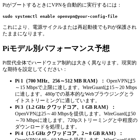
PiがブートするときにVPNを自動的に実行するには：
sudo systemctl enable openvpn@your-config-file
これにより、電源サイクルまたは再起動後でもPiが保護され
たままになります。
Piモデル別パフォーマンス予想
Pi世代全体でハードウェア制約は大きく異なります。現実的
な期待を設定してください：
Pi 1（700 MHz、256～512 MB RAM）：
OpenVPNは5
～15 Mbpsで上限に達します。WireGuardは15～20 Mbps
に達します。480pでの基本的なWebブラウジングとラ
イトストリーミングに適しています。
Pi 3（1.2 GHz クワッドコア、1 GB RAM）：
OpenVPNは25～40 Mbpsを提供します。WireGuardは50
～70 Mbpsに達します。720pストリーミングと中程度の
ダウンロードを処理します。
Pi 4（1.5 GHz クワッドコア、2～8 GB RAM）：
OpenVPNは40～60 Mbpsを提供します。WireGuardは80