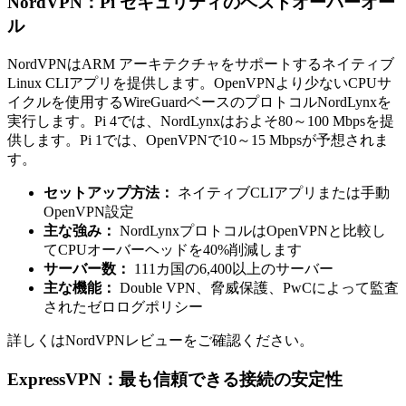
NordVPN：Pi セキュリティのベストオーバーオー
ル
NordVPNはARM アーキテクチャをサポートするネイティブ
Linux CLIアプリを提供します。OpenVPNより少ないCPUサ
イクルを使用するWireGuardベースのプロトコルNordLynxを
実行します。Pi 4では、NordLynxはおよそ80～100 Mbpsを提
供します。Pi 1では、OpenVPNで10～15 Mbpsが予想されま
す。
セットアップ方法：
ネイティブCLIアプリまたは手動
OpenVPN設定
主な強み：
NordLynxプロトコルはOpenVPNと比較し
てCPUオーバーヘッドを40%削減します
サーバー数：
111カ国の6,400以上のサーバー
主な機能：
Double VPN、脅威保護、PwCによって監査
されたゼロログポリシー
詳しくはNordVPNレビューをご確認ください。
ExpressVPN：最も信頼できる接続の安定性