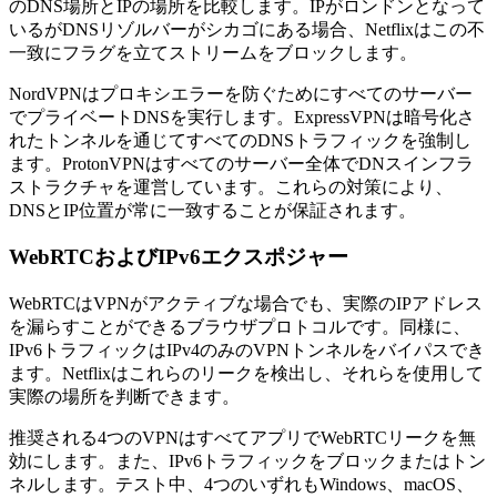
のDNS場所とIPの場所を比較します。IPがロンドンとなって
いるがDNSリゾルバーがシカゴにある場合、Netflixはこの不
一致にフラグを立てストリームをブロックします。
NordVPNはプロキシエラーを防ぐためにすべてのサーバー
でプライベートDNSを実行します。ExpressVPNは暗号化さ
れたトンネルを通じてすべてのDNSトラフィックを強制し
ます。ProtonVPNはすべてのサーバー全体でDNスインフラ
ストラクチャを運営しています。これらの対策により、
DNSとIP位置が常に一致することが保証されます。
WebRTCおよびIPv6エクスポジャー
WebRTCはVPNがアクティブな場合でも、実際のIPアドレス
を漏らすことができるブラウザプロトコルです。同様に、
IPv6トラフィックはIPv4のみのVPNトンネルをバイパスでき
ます。Netflixはこれらのリークを検出し、それらを使用して
実際の場所を判断できます。
推奨される4つのVPNはすべてアプリでWebRTCリークを無
効にします。また、IPv6トラフィックをブロックまたはトン
ネルします。テスト中、4つのいずれもWindows、macOS、