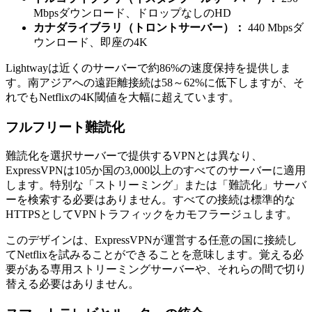
Mbpsダウンロード、ドロップなしのHD
カナダライブラリ（トロントサーバー）：
440 Mbpsダ
ウンロード、即座の4K
Lightwayは近くのサーバーで約86%の速度保持を提供しま
す。南アジアへの遠距離接続は58～62%に低下しますが、そ
れでもNetflixの4K閾値を大幅に超えています。
フルフリート難読化
難読化を選択サーバーで提供するVPNとは異なり、
ExpressVPNは105か国の3,000以上のすべてのサーバーに適用
します。特別な「ストリーミング」または「難読化」サーバ
ーを検索する必要はありません。すべての接続は標準的な
HTTPSとしてVPNトラフィックをカモフラージュします。
このデザインは、ExpressVPNが運営する任意の国に接続し
てNetflixを試みることができることを意味します。覚える必
要がある専用ストリーミングサーバーや、それらの間で切り
替える必要はありません。