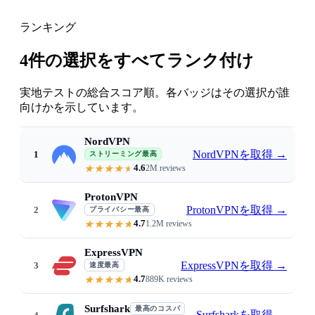
ランキング
4件の選択をすべてランク付け
実地テストの総合スコア順。各バッジはその選択が誰
向けかを示しています。
NordVPN
NordVPNを取得
→
1
ストリーミング最高
4.6
2M reviews
Reliably accesses 10+ Netflix librar
ProtonVPN
ProtonVPNを取得
→
2
プライバシー最高
4.7
1.2M reviews
Swiss no-logs · reliable US and UK
ExpressVPN
ExpressVPNを取得
→
3
速度最高
4.7
889K reviews
Consistent 4K with no buffering 
Surfshark
最高のコスパ
Surfsharkを取得
→