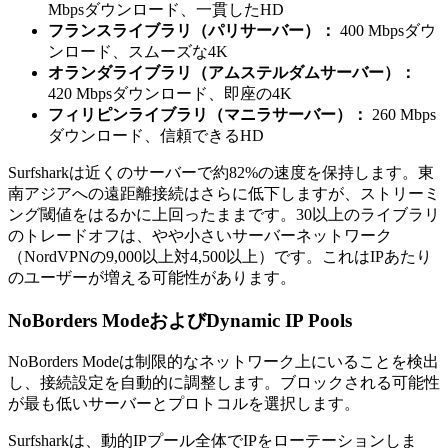
Mbpsダウンロード、一貫したHD
フランスライブラリ（パリサーバー）：
400 Mbpsダウ
ンロード、スムーズな4K
オランダライブラリ（アムステルダムサーバー）：
420 Mbpsダウンロード、即座の4K
フィリピンライブラリ（マニラサーバー）：
260 Mbps
ダウンロード、信頼できるHD
Surfsharkは近くのサーバーで約82%の速度を保持します。東
南アジアへの遠距離接続はさらに低下しますが、ストリーミ
ング閾値をはるかに上回ったままです。30以上のライブラリ
のトレードオフは、やや小さいサーバーネットワーク
（NordVPNの9,000以上対4,500以上）です。これはIPあたり
のユーザーが増える可能性があります。
NoBorders ModeおよびDynamic IP Pools
NoBorders Modeは制限的なネットワーク上にいることを検出
し、接続設定を自動的に調整します。ブロックされる可能性
が最も低いサーバーとプロトコルを選択します。
Surfsharkは、動的IPプール全体でIPをローテーションしま