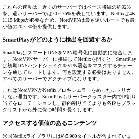
これらの速度は、近くのサーバーではベース接続の約92%
を、遠いサーバーでは70～76%を表しています。Netflixは4K
に15 Mbpsが必要なため、NordVPNは最も遠いルートでも最
小値の20～30倍を提供します。
SmartPlayがどのように検出を回避するか
SmartPlayはスマートDNSをVPN暗号化に自動的に結合しま
す。NordVPNサーバーに接続してNetflixを開くと、SmartPlay
は初期DNSハンドシェイクをVPN署名をマスクするチェー
ンを通じてルートします。何も設定する必要はありません。
すべてのサーバーでアクティブになります。
これはNordVPNがNetflixプロキシエラーをめったにトリガー
しない理由です。SmartPlayもサーバークラスター内でIP割り
当てをローテーションし、静的割り当てよりも各IPをブラッ
クリストから外に保つ時間を長くします。
アクセスする価値のあるコンテンツ
米国Netflixライブラリには約5,900タイトルが含まれていま