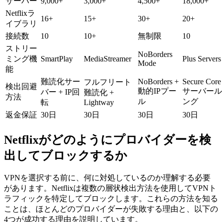
サーバー
9,000+
3,000+
4,500+
18,000+
Netflixラ
16+
15+
30+
20+
イブラリ
接続数
10
10+
無制限
10
ストリー
NoBorders
ミング機
SmartPlay
MediaStreamer
Plus Servers
Mode
能
難読化サー
NoBorders +
Secure Core
フルフリート
検出回避
動的IPプー
サーバール
バー + IP回
難読化 +
方法
ル
ング
転
Lightway
返金保証
30日
30日
30日
30日
Netflixがどのようにプロバイダーを検
出してブロックするか
VPNを選択する前に、何に対処しているのか理解する必要
があります。Netflixは複数の層状検出方法を使用してVPNト
ラフィックを特定してブロックします。これらの方法を知る
ことは、ほとんどのプロバイダーが失敗する理由と、以下の
4つが成功する理由を説明しています。