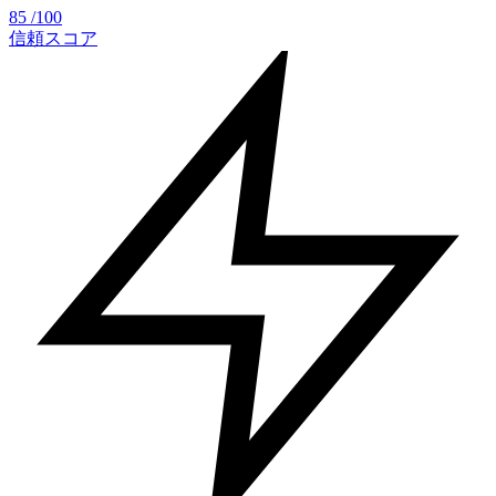
85
/100
信頼スコア