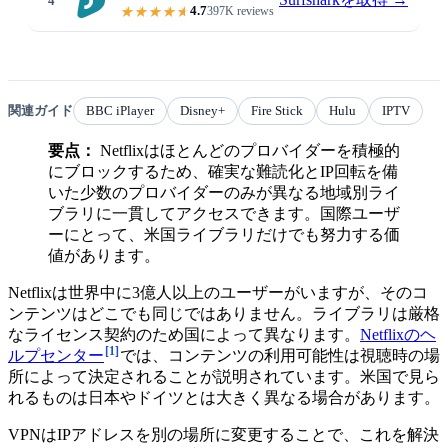
4
4.7
397K reviews
From $1.99/mo · unlimited devic
関連ガイド
BBC iPlayer
Disney+
Fire Stick
Hulu
IPTV
要点：
Netflixはほとんどのプロバイダーを積極的
にブロックするため、確実な難読化とIP回転を備
いた少数のプロバイダーのみが異なる地域別ライ
ブラリに一貫してアクセスできます。国際ユーザ
ーにとって、米国ライブラリだけでも努力する価
値があります。
Netflixは世界中に3億人以上のユーザーがいますが、そのコ
ンテンツはどこでも同じではありません。ライブラリは厳格
なライセンス契約のため国によって異なります。
Netflixのヘ
[1]
ルプセンター
では、コンテンツの利用可能性は視聴時の場
所によって決定されることが説明されています。米国で見ら
れるものは日本やドイツとは大きく異なる場合があります。
VPNはIPアドレスを別の場所に変更することで、これを解決