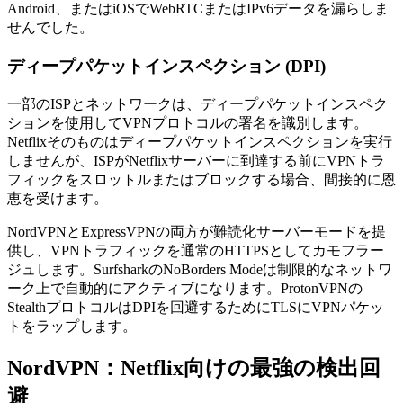
Android、またはiOSでWebRTCまたはIPv6データを漏らしま
せんでした。
ディープパケットインスペクション (DPI)
一部のISPとネットワークは、ディープパケットインスペク
ションを使用してVPNプロトコルの署名を識別します。
Netflixそのものはディープパケットインスペクションを実行
しませんが、ISPがNetflixサーバーに到達する前にVPNトラ
フィックをスロットルまたはブロックする場合、間接的に恩
恵を受けます。
NordVPNとExpressVPNの両方が難読化サーバーモードを提
供し、VPNトラフィックを通常のHTTPSとしてカモフラー
ジュします。SurfsharkのNoBorders Modeは制限的なネットワ
ーク上で自動的にアクティブになります。ProtonVPNの
StealthプロトコルはDPIを回避するためにTLSにVPNパケッ
トをラップします。
NordVPN：Netflix向けの最強の検出回
避