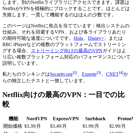
します。別のNetflixライブラリにアクセスできます。課題は
NetflixがVPNを積極的にブロックすることです。ほとんどは
失敗します。一貫して機能するのはほんの少数です。
このページはNetflixに焦点を当てています：検出システムの
仕組み、それを回避するVPN、および各ライブラリあたり
の期待可能な速度についてです。
Hulu
、
Disney+
、または
BBC iPlayerなどの複数のプラットフォームでストリーミン
グする場合、
ストリーミング向けの最高のVPN
ガイドはよ
り広い複数プラットフォーム対応のパフォーマンスについて
説明しています。
[2]
[3]
[4]
私たちのランキングは
Security.org
、
Experte
、
CNET
か
らの独立したテストと一致しています。
Netflix向けの最高のVPN：一目での比
較
機能
NordVPN
ExpressVPN
Surfshark
Proto
開始価格
$3.39/月
$3.49/月
$1.99/月
$2.99/月