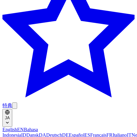
特典
JA
English
EN
Bahasa
Indonesia
ID
Dansk
DA
Deutsch
DE
Español
ES
Français
FR
Italiano
IT
Ne