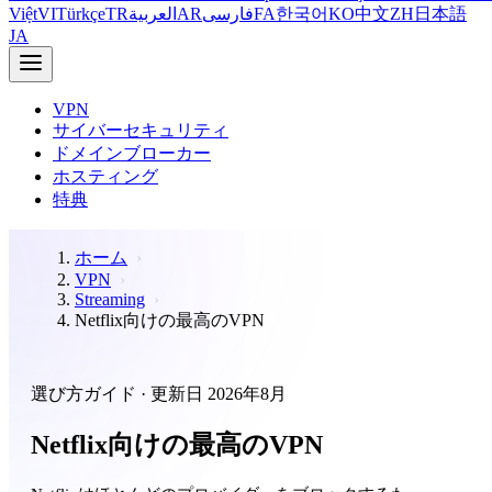
Việt
VI
Türkçe
TR
العربية
AR
فارسی
FA
한국어
KO
中文
ZH
日本語
JA
VPN
サイバーセキュリティ
ドメインブローカー
ホスティング
特典
ホーム
VPN
Streaming
Netflix向けの最高のVPN
選び方ガイド · 更新日 2026年8月
Netflix向けの最高のVPN