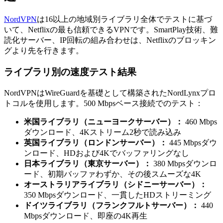
NordVPN
は16以上の地域別ライブラリ全体でテストに基づ
いて、Netflixの最も信頼できるVPNです。SmartPlay技術、難
読化サーバー、IP回転の組み合わせは、Netflixのブロッキン
グより先を行きます。
ライブラリ別の速度テスト結果
NordVPNはWireGuardを基礎として構築されたNordLynxプロ
トコルを使用します。500 Mbpsベース接続でのテスト：
米国ライブラリ（ニューヨークサーバー）：
460 Mbps
ダウンロード、4Kストリーム2秒で読み込み
英国ライブラリ（ロンドンサーバー）：
445 Mbpsダウ
ンロード、HDおよび4Kでバッファリングなし
日本ライブラリ（東京サーバー）：
380 Mbpsダウンロ
ード、初期バッファわずか、その後スムーズな4K
オーストラリアライブラリ（シドニーサーバー）：
350 Mbpsダウンロード、一貫したHDストリーミング
ドイツライブラリ（フランクフルトサーバー）：
440
Mbpsダウンロード、即座の4K再生