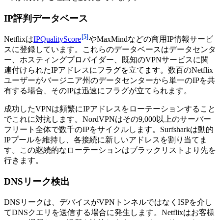
IP評判データベース
[5]
Netflixは
IPQualityScore
やMaxMindなどの商用IP情報サービ
スに登録しています。これらのデータベースはデータセンタ
ー、ホスティングプロバイダー、既知のVPNサービスに関
連付けられたIPアドレスにフラグを立てます。数百のNetflix
ユーザーがバージニア州のデータセンターから単一のIPを共
有する場合、そのIPは迅速にフラグが立てられます。
成功したVPNは頻繁にIPアドレスをローテーションすること
でこれに対抗します。NordVPNはその9,000以上のサーバー
フリート全体で数千のIPをサイクルします。Surfsharkは動的
IPプールを維持し、各接続に新しいアドレスを割り当てま
す。この継続的なローテーションはブラックリストより先を
行きます。
DNSリーク検出
DNSリークは、デバイスがVPNトンネルではなくISPを介し
てDNSクエリを送信する場合に発生します。Netflixはお客様