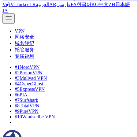
Việt
VI
Türkçe
TR
العربية
AR
فارسی
FA
한국어
KO
中文
ZH
日本語
JA
VPN
网络安全
域名经纪
托管服务
专属福利
#1
NordVPN
#2
ProtonVPN
#3
Mullvad VPN
#4
CyberGhost
#5
ExpressVPN
#6
PIA
#7
Surfshark
#8
TotalVPN
#9
PureVPN
#10
Windscribe VPN