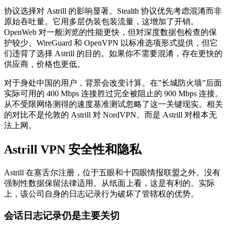
协议选择对 Astrill 的影响显著。Stealth 协议优先考虑混淆而非
原始吞吐量。它用多层伪装包装流量，这增加了开销。
OpenWeb 对一般浏览的性能更快，但对深度数据包检查的保
护较少。WireGuard 和 OpenVPN 以标准选项形式提供，但它
们违背了选择 Astrill 的目的。如果你不需要混淆，存在更快的
供应商，价格也更低。
对于身处中国的用户，背景会改变计算。在”长城防火墙”后面
实际可用的 400 Mbps 连接胜过完全被阻止的 900 Mbps 连接。
从不受限网络测得的速度基准测试忽略了这一关键现实。相关
的对比不是伦敦的 Astrill 对 NordVPN。而是 Astrill 对根本无
法上网。
Astrill VPN 安全性和隐私
Astrill 在塞舌尔注册，位于五眼和十四眼情报联盟之外。没有
强制性数据保留法律适用。从纸面上看，这是有利的。实际
上，该公司自身的日志记录行为破坏了管辖权的优势。
会话日志记录仍是主要关切