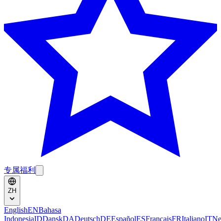
专属福利
ZH
English
EN
Bahasa
Indonesia
ID
Dansk
DA
Deutsch
DE
Español
ES
Français
FR
Italiano
IT
Ne