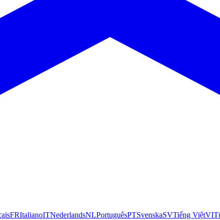
çais
FR
Italiano
IT
Nederlands
NL
Português
PT
Svenska
SV
Tiếng Việt
VI
T