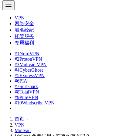
VPN
网络安全
域名经纪
托管服务
专属福利
#1
NordVPN
#2
ProtonVPN
#3
Mullvad VPN
#4
CyberGhost
#5
ExpressVPN
#6
PIA
#7
Surfshark
#8
TotalVPN
#9
PureVPN
#10
Windscribe VPN
首页
VPN
Mullvad