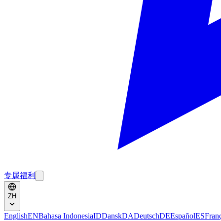
专属福利
ZH
English
EN
Bahasa Indonesia
ID
Dansk
DA
Deutsch
DE
Español
ES
Fran