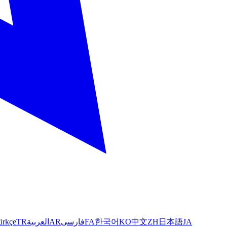
ürkçe
TR
العربية
AR
فارسی
FA
한국어
KO
中文
ZH
日本語
JA