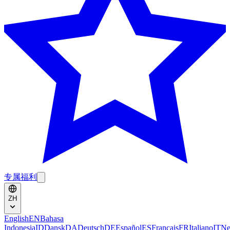
专属福利
ZH
English
EN
Bahasa
Indonesia
ID
Dansk
DA
Deutsch
DE
Español
ES
Français
FR
Italiano
IT
Ne