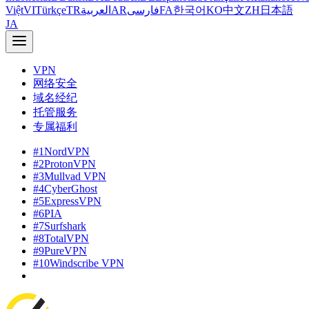
Việt
VI
Türkçe
TR
العربية
AR
فارسی
FA
한국어
KO
中文
ZH
日本語
JA
VPN
网络安全
域名经纪
托管服务
专属福利
#1
NordVPN
#2
ProtonVPN
#3
Mullvad VPN
#4
CyberGhost
#5
ExpressVPN
#6
PIA
#7
Surfshark
#8
TotalVPN
#9
PureVPN
#10
Windscribe VPN