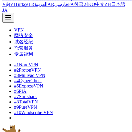
Việt
VI
Türkçe
TR
العربية
AR
فارسی
FA
한국어
KO
中文
ZH
日本語
JA
VPN
网络安全
域名经纪
托管服务
专属福利
#1
NordVPN
#2
ProtonVPN
#3
Mullvad VPN
#4
CyberGhost
#5
ExpressVPN
#6
PIA
#7
Surfshark
#8
TotalVPN
#9
PureVPN
#10
Windscribe VPN