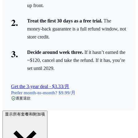
up front.
Treat the first 30 days as a free trial.
The
money-back guarantee is a full refund window, not
store credit.
Decide around week three.
If it hasn’t earned the
~$120, cancel and take the refund. If it has, you’re
set until 2029.
Get the 3-year deal · $3.33/月
Prefer month-to-month? $9.99/月
逐案退款
显示所有套餐和附加项