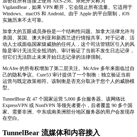
加密在所有连接上使用 AES-256。杀死开关称为
VigilantBear，如果 VPN 断开，它会阻止所有流量。它适用于
Windows、macOS 和 Android。由于 Apple 的平台限制，iOS
实施历来不太可靠。
加拿大的五眼成员身份是一个结构性问题。加拿大法律允许与
美国、英国、澳大利亚和新西兰进行情报共享。对于记者、活
动人士或面临国家级威胁的任何人，这个司法管辖区引入的风
险是审计无法完全抵消的。审计验证了当前不发生日志记录，
但它们无法防止未来开始日志记录的法律强制。
McAfee 的所有权增加了第二层关注。McAfee 多年来面临过自
己的隐私争议。Cure53 审计提供了一个制衡：独立验证当前
运营与既定政策相符。该制衡是否充分取决于您个人的威胁模
型。
TunnelBear 在 47 个国家运营 5,000 多台服务器。该网络比
ExpressVPN 或 NordVPN 等领先者要小，后者覆盖 90 多个国
家。需要非洲、中东或南美洲部分地区服务器的用户会发现存
在空白。
TunnelBear 流媒体和内容接入