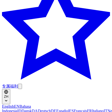
专属福利
ZH
English
EN
Bahasa
Indonesia
ID
Dansk
DA
Deutsch
DE
Español
ES
Français
FR
Italiano
IT
Ne