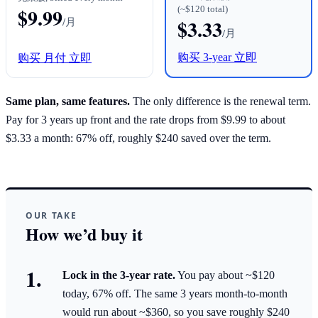
(~$120 total)
$9.99
/月
$3.33
/月
购买 3-year 立即
购买 月付 立即
Same plan, same features.
The only difference is the renewal term.
Pay for 3 years up front and the rate drops from $9.99 to about
$3.33 a month: 67% off, roughly $240 saved over the term.
OUR TAKE
How we’d buy it
Lock in the 3-year rate.
You pay about ~$120
today, 67% off. The same 3 years month-to-month
would run about ~$360, so you save roughly $240