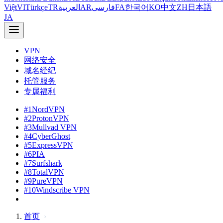
Việt
VI
Türkçe
TR
العربية
AR
فارسی
FA
한국어
KO
中文
ZH
日本語
JA
VPN
网络安全
域名经纪
托管服务
专属福利
#1
NordVPN
#2
ProtonVPN
#3
Mullvad VPN
#4
CyberGhost
#5
ExpressVPN
#6
PIA
#7
Surfshark
#8
TotalVPN
#9
PureVPN
#10
Windscribe VPN
首页