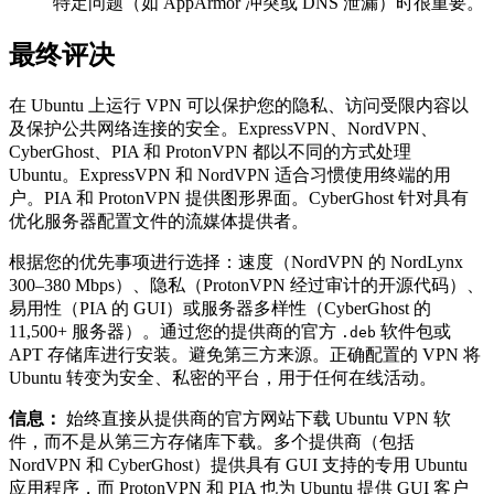
特定问题（如 AppArmor 冲突或 DNS 泄漏）时很重要。
最终评决
在 Ubuntu 上运行 VPN 可以保护您的隐私、访问受限内容以
及保护公共网络连接的安全。ExpressVPN、NordVPN、
CyberGhost、PIA 和 ProtonVPN 都以不同的方式处理
Ubuntu。ExpressVPN 和 NordVPN 适合习惯使用终端的用
户。PIA 和 ProtonVPN 提供图形界面。CyberGhost 针对具有
优化服务器配置文件的流媒体提供者。
根据您的优先事项进行选择：速度（NordVPN 的 NordLynx
300–380 Mbps）、隐私（ProtonVPN 经过审计的开源代码）、
易用性（PIA 的 GUI）或服务器多样性（CyberGhost 的
11,500+ 服务器）。通过您的提供商的官方
软件包或
.deb
APT 存储库进行安装。避免第三方来源。正确配置的 VPN 将
Ubuntu 转变为安全、私密的平台，用于任何在线活动。
信息：
始终直接从提供商的官方网站下载 Ubuntu VPN 软
件，而不是从第三方存储库下载。多个提供商（包括
NordVPN 和 CyberGhost）提供具有 GUI 支持的专用 Ubuntu
应用程序，而 ProtonVPN 和 PIA 也为 Ubuntu 提供 GUI 客户