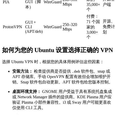
GUI（脚
PIA
WireGuard
Mbps
35,000+
户端
本）
个
付费：
开源、
71 个国
GUI +
250–320
免费计
ProtonVPN
CLI
WireGuard
家的
Mbps
(APT/deb)
划
3,000+
个
如何为您的 Ubuntu 设置选择正确的 VPN
选择 Ubuntu VPN 时，根据您的具体用例评估这些因素：
安装方法：
检查提供商是否提供
软件包、snap 或
.deb
APT 存储库。手动 OpenVPN 配置有效但会增加维护开
销。Snap 软件包自动更新。APT 软件包给您版本控制。
桌面环境支持：
GNOME 用户受益于具有系统托盘集成
或 Network Manager 插件的提供商。KDE Plasma 用户应
验证 Plasma 小部件兼容性。i3 或 Sway 用户可能更喜欢
仅使用 CLI 工具。