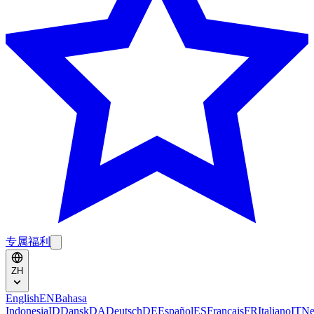
专属福利
ZH
English
EN
Bahasa
Indonesia
ID
Dansk
DA
Deutsch
DE
Español
ES
Français
FR
Italiano
IT
Ne