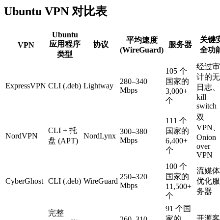
Ubuntu VPN 对比表
Ubuntu
关键
平均速度
应用程序
协议
服务器
VPN
(WireGuard)
全功
类型
经过审
105 个
计的无
280–340
国家的
ExpressVPN
CLI (.deb)
Lightway
日志、
Mbps
3,000+
kill
个
switch
双
111 个
VPN
CLI + 托
国家的
300–380
NordVPN
NordLynx
Onion
Mbps
盘 (APT)
6,400+
over
个
VPN
100 个
流媒体
250–320
国家的
CyberGhost
CLI (.deb)
WireGuard
优化服
Mbps
11,500+
务器
个
91 个国
完整
开源客
家的
260–310